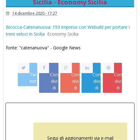
Sicilia - Economy Sicilia
14 dicembre 2020 - 17:27
Bicocca-Catenanuova: 193 imprese con Webuild per portare i
treni veloci in Sicilia
Economy Sicilia
fonte: "catenanuova" - Google News
Tw
Con
Con
Con
Con
eet
divi
divi
divi
divi
di
di
di
di
Segui gli aggionamenti via e-mail