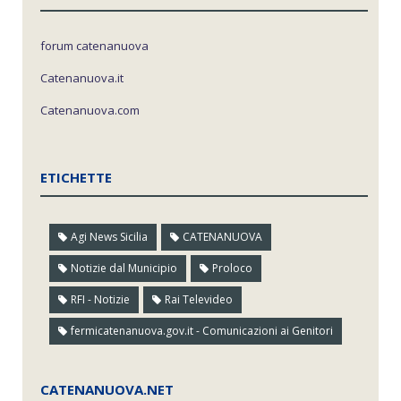
forum catenanuova
Catenanuova.it
Catenanuova.com
ETICHETTE
Agi News Sicilia
CATENANUOVA
Notizie dal Municipio
Proloco
RFI - Notizie
Rai Televideo
fermicatenanuova.gov.it - Comunicazioni ai Genitori
CATENANUOVA.NET