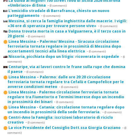
La Guida ai migliori 100 Street food di Sicilia 2026 incorona
«Umbriaco» di Enna
-
(0 commenti)
L'omicidio stradale di Barrafranca, chiesto un nuovo
patteggiamento
-
(0 commenti)
Messina, si cerca la famiglia inghiottita dalle macerie. I vigili:
«36 ore di speranza per trovare persone vive»
-
(0 commenti)
Donna trovata morta in casa a Valguarnera, è il terzo caso in
20 giorni
-
(0 commenti)
Linea Messina – Palermo/ Messina - Siracusa circolazione
ferroviaria tornata regolare in prossimità di Messina dopo
accertamenti tecnici alla linea elettrica
-
(0 commenti)
Nissoria, picchiata dopo un litigio: ricoverata in ospedale
-
(0
commenti)
Centuripe, via ai lavori contro le frane sulla rupe che domina
il paese
-
(0 commenti)
Linea Messina – Palermo: dalle ore 20:20 circolazione
ferroviaria tornata regolare tra Cefalù e Campofelice per le
avverse condizioni meteo
-
(0 commenti)
Linea Messina - Palermo circolazione ferroviaria tornata
regolare tra Fiumetorto e Termini Imerese dopo un incendio
in prossimità dei binari
-
(0 commenti)
Linea Messina - Catania: circolazione tornata regolare dopo
un incendio in prossimità della sede ferroviaria.
-
(0 commenti)
Centri-Amo la Famiglia: iscrizioni laboratorio di riciclo
creativo
-
(0 commenti)
La vice Presidente del Consiglio Dott.ssa Giorgia Graziano
-
(0
commenti)