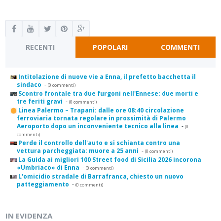
RECENTI
POPOLARI
COMMENTI
Intitolazione di nuove vie a Enna, il prefetto bacchetta il
sindaco
-
(0 commenti)
Scontro frontale tra due furgoni nell'Ennese: due morti e
tre feriti gravi
-
(0 commenti)
Linea Palermo – Trapani: dalle ore 08:40 circolazione
ferroviaria tornata regolare in prossimità di Palermo
Aeroporto dopo un inconveniente tecnico alla linea
-
(0
commenti)
Perde il controllo dell'auto e si schianta contro una
vettura parcheggiata: muore a 25 anni
-
(0 commenti)
La Guida ai migliori 100 Street food di Sicilia 2026 incorona
«Umbriaco» di Enna
-
(0 commenti)
L'omicidio stradale di Barrafranca, chiesto un nuovo
patteggiamento
-
(0 commenti)
IN EVIDENZA