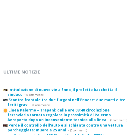
ULTIME NOTIZIE
Intitolazione di nuove vie a Enna, il prefetto bacchetta il
sindaco
-
(0 commenti)
Scontro frontale tra due furgoni nell'Ennese: due morti e tre
feriti gravi
-
(0 commenti)
Linea Palermo – Trapani: dalle ore 08:40 circolazione
ferroviaria tornata regolare in prossimità di Palermo
Aeroporto dopo un inconveniente tecnico alla linea
-
(0 commenti)
Perde il controllo dell'auto e si schianta contro una vettura
parcheggiata: muore a 25 anni
-
(0 commenti)