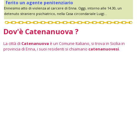
ferito un agente penitenziario
Ennesimo atto di violenza al carcere di Enna. Oggi, intorno alle 14.30, un
detenuto straniero psichiatrico, nella Casa circondariale Luigi...
Dov'è Catenanuova ?
La città di
Catenanuova
è un Comune Italiano, si trova in Sicilia in
provincia di Enna, i suoi residenti si chiamano
catenanuovesi
.