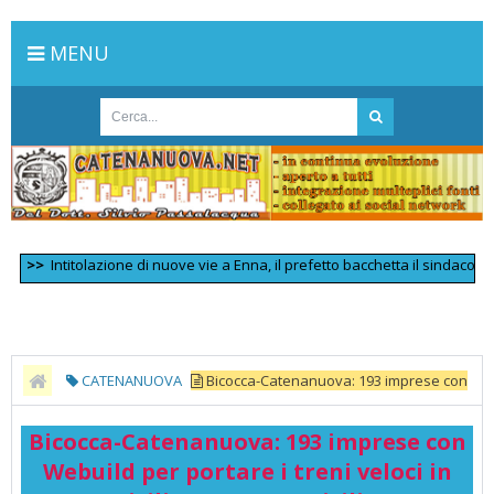
MENU
>
Intitolazione di nuove vie a Enna, il prefetto bacchetta il sindaco
>>
Sco
CATENANUOVA
Bicocca-Catenanuova: 193 imprese con
Webuild per portare i treni veloci in Sicilia - Economy Sicilia
Bicocca-Catenanuova: 193 imprese con
Webuild per portare i treni veloci in