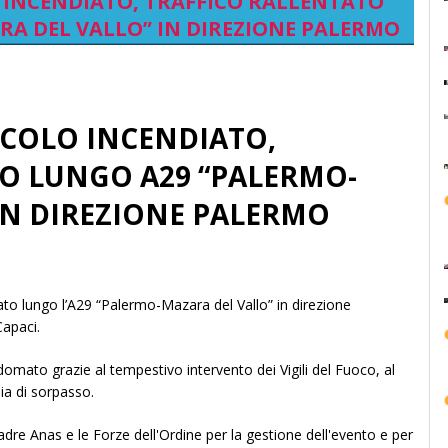
LO INCENDIATO, TRAFFICO RALLENTATO
A DEL VALLO” IN DIREZIONE PALERMO
EICOLO INCENDIATO,
O LUNGO A29 “PALERMO-
IN DIREZIONE PALERMO
tato lungo l’A29 “Palermo-Mazara del Vallo” in direzione
 Capaci.
omato grazie al tempestivo intervento dei Vigili del Fuoco, al
sia di sorpasso.
uadre Anas e le Forze dell'Ordine per la gestione dell'evento e per