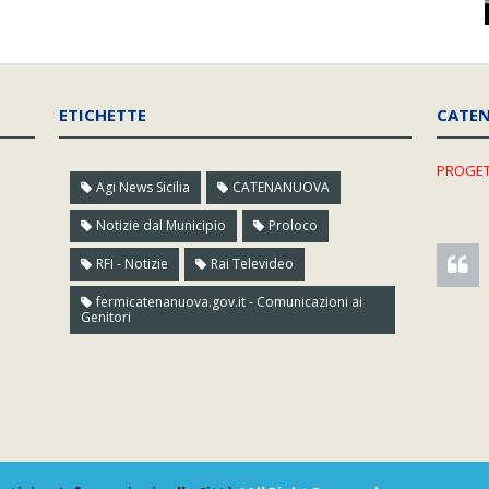
ETICHETTE
CATE
PROGET
Agi News Sicilia
CATENANUOVA
Notizie dal Municipio
Proloco
RFI - Notizie
Rai Televideo
fermicatenanuova.gov.it - Comunicazioni ai
Genitori