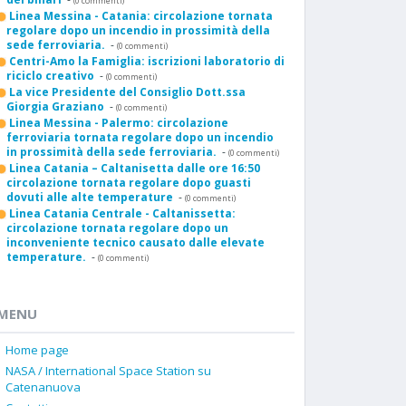
(0 commenti)
Linea Messina - Catania: circolazione tornata
regolare dopo un incendio in prossimità della
sede ferroviaria.
-
(0 commenti)
Centri-Amo la Famiglia: iscrizioni laboratorio di
riciclo creativo
-
(0 commenti)
La vice Presidente del Consiglio Dott.ssa
Giorgia Graziano
-
(0 commenti)
Linea Messina - Palermo: circolazione
ferroviaria tornata regolare dopo un incendio
in prossimità della sede ferroviaria.
-
(0 commenti)
Linea Catania – Caltanisetta dalle ore 16:50
circolazione tornata regolare dopo guasti
dovuti alle alte temperature
-
(0 commenti)
Linea Catania Centrale - Caltanissetta:
circolazione tornata regolare dopo un
inconveniente tecnico causato dalle elevate
temperature.
-
(0 commenti)
MENU
Home page
NASA / International Space Station su
Catenanuova