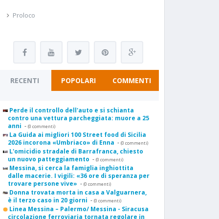
Proloco
RECENTI
POPOLARI
COMMENTI
Perde il controllo dell'auto e si schianta
contro una vettura parcheggiata: muore a 25
anni
-
(0 commenti)
La Guida ai migliori 100 Street food di Sicilia
2026 incorona «Umbriaco» di Enna
-
(0 commenti)
L'omicidio stradale di Barrafranca, chiesto
un nuovo patteggiamento
-
(0 commenti)
Messina, si cerca la famiglia inghiottita
dalle macerie. I vigili: «36 ore di speranza per
trovare persone vive»
-
(0 commenti)
Donna trovata morta in casa a Valguarnera,
è il terzo caso in 20 giorni
-
(0 commenti)
Linea Messina – Palermo/ Messina - Siracusa
circolazione ferroviaria tornata regolare in