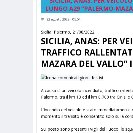
SICILIA, ANAS: PER VEICO
LUNGO A29 “PALERMO-MAZAR
22 agosto 2022 - 05:54
Sicilia
,
Palermo
,
21/08/2022
SICILIA, ANAS: PER V
TRAFFICO RALLENTAT
MAZARA DEL VALLO” 
A causa di un veicolo incendiato, traffico rallen
Palermo, tra il km 13 ed il km 8,700 tra Cinisi e
L’incendio del veicolo è stato immediatamente d
momento il transito è consentito solo sulla cor
Sul posto sono presenti i Vigili del Fuoco, le sq