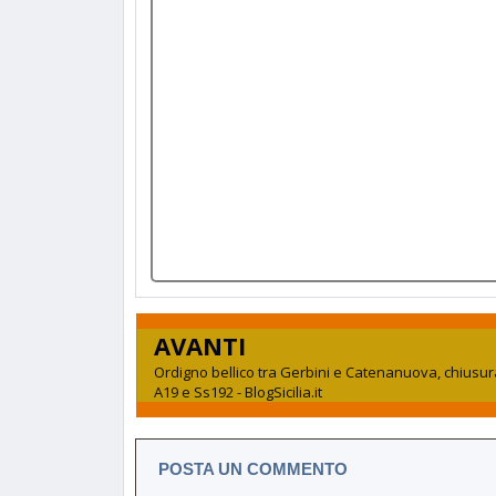
AVANTI
Ordigno bellico tra Gerbini e Catenanuova, chiusura
A19 e Ss192 - BlogSicilia.it
POSTA UN COMMENTO