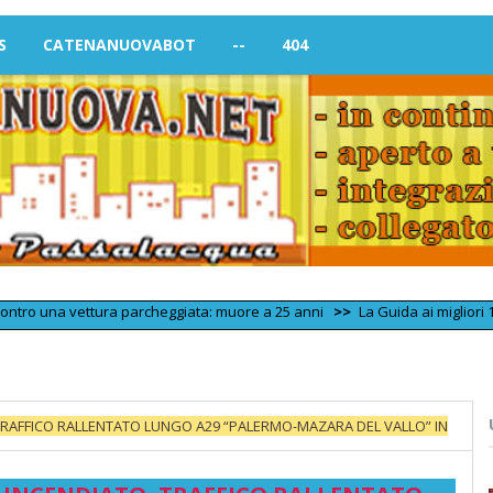
S
CATENANUOVABOT
--
404
na vettura parcheggiata: muore a 25 anni
>>
La Guida ai migliori 100 Stree
, TRAFFICO RALLENTATO LUNGO A29 “PALERMO-MAZARA DEL VALLO” IN