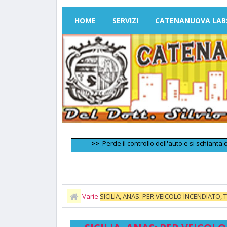
HOME
SERVIZI
CATENANUOVA LAB
>>
Perde il controllo dell'auto e si schianta contro u
Varie
SICILIA, ANAS: PER VEICOLO INCENDIATO
DIREZIONE PALERMO