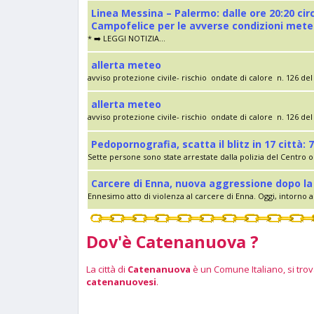
Linea Messina – Palermo: dalle ore 20:20 cir
Campofelice per le avverse condizioni met
* ➡️ LEGGI NOTIZIA...
allerta meteo
avviso protezione civile- rischio ondate di calore n. 126 del 
allerta meteo
avviso protezione civile- rischio ondate di calore n. 126 del 
Pedopornografia, scatta il blitz in 17 città: 7
Sette persone sono state arrestate dalla polizia del Centro op
Carcere di Enna, nuova aggressione dopo la 
Ennesimo atto di violenza al carcere di Enna. Oggi, intorno al
Dov'è Catenanuova ?
La città di
Catenanuova
è un Comune Italiano, si trova
catenanuovesi
.