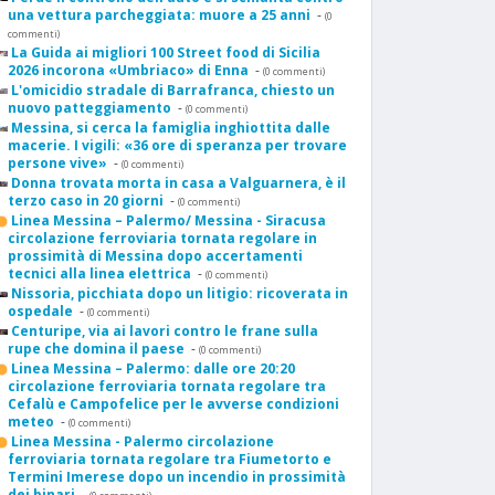
una vettura parcheggiata: muore a 25 anni
-
(0
commenti)
La Guida ai migliori 100 Street food di Sicilia
2026 incorona «Umbriaco» di Enna
-
(0 commenti)
L'omicidio stradale di Barrafranca, chiesto un
nuovo patteggiamento
-
(0 commenti)
Messina, si cerca la famiglia inghiottita dalle
macerie. I vigili: «36 ore di speranza per trovare
persone vive»
-
(0 commenti)
Donna trovata morta in casa a Valguarnera, è il
terzo caso in 20 giorni
-
(0 commenti)
Linea Messina – Palermo/ Messina - Siracusa
circolazione ferroviaria tornata regolare in
prossimità di Messina dopo accertamenti
tecnici alla linea elettrica
-
(0 commenti)
Nissoria, picchiata dopo un litigio: ricoverata in
ospedale
-
(0 commenti)
Centuripe, via ai lavori contro le frane sulla
rupe che domina il paese
-
(0 commenti)
Linea Messina – Palermo: dalle ore 20:20
circolazione ferroviaria tornata regolare tra
Cefalù e Campofelice per le avverse condizioni
meteo
-
(0 commenti)
Linea Messina - Palermo circolazione
ferroviaria tornata regolare tra Fiumetorto e
Termini Imerese dopo un incendio in prossimità
dei binari
-