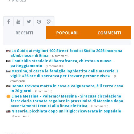
Proloco
RECENTI
POPOLARI
COMMENTI
La Guida ai migliori 100 Street food di Sicilia 2026 incorona
«Umbriaco» di Enna
-
(0 commenti)
L'omicidio stradale di Barrafranca, chiesto un nuovo
patteggiamento
-
(0 commenti)
Messina, si cerca la famiglia inghiottita dalle macerie. I
vigili: «36 ore di speranza per trovare persone vive»
-
(0
commenti)
Donna trovata morta in casa a Valguarnera, è il terzo caso
in 20 giorni
-
(0 commenti)
Linea Messina – Palermo/ Messina - Siracusa circolazione
ferroviaria tornata regolare in prossimità di Messina dopo
accertamenti tecnici alla linea elettrica
-
(0 commenti)
Nissoria, picchiata dopo un litigio: ricoverata in ospedale
-
(0 commenti)