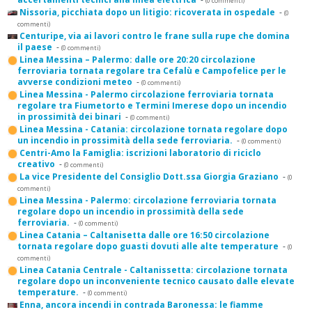
(0 commenti)
Nissoria, picchiata dopo un litigio: ricoverata in ospedale
-
(0
commenti)
Centuripe, via ai lavori contro le frane sulla rupe che domina
il paese
-
(0 commenti)
Linea Messina – Palermo: dalle ore 20:20 circolazione
ferroviaria tornata regolare tra Cefalù e Campofelice per le
avverse condizioni meteo
-
(0 commenti)
Linea Messina - Palermo circolazione ferroviaria tornata
regolare tra Fiumetorto e Termini Imerese dopo un incendio
in prossimità dei binari
-
(0 commenti)
Linea Messina - Catania: circolazione tornata regolare dopo
un incendio in prossimità della sede ferroviaria.
-
(0 commenti)
Centri-Amo la Famiglia: iscrizioni laboratorio di riciclo
creativo
-
(0 commenti)
La vice Presidente del Consiglio Dott.ssa Giorgia Graziano
-
(0
commenti)
Linea Messina - Palermo: circolazione ferroviaria tornata
regolare dopo un incendio in prossimità della sede
ferroviaria.
-
(0 commenti)
Linea Catania – Caltanisetta dalle ore 16:50 circolazione
tornata regolare dopo guasti dovuti alle alte temperature
-
(0
commenti)
Linea Catania Centrale - Caltanissetta: circolazione tornata
regolare dopo un inconveniente tecnico causato dalle elevate
temperature.
-
(0 commenti)
Enna, ancora incendi in contrada Baronessa: le fiamme