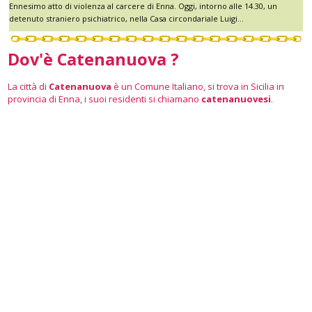
Ennesimo atto di violenza al carcere di Enna. Oggi, intorno alle 14.30, un
detenuto straniero psichiatrico, nella Casa circondariale Luigi...
Dov'è Catenanuova ?
La città di
Catenanuova
è un Comune Italiano, si trova in Sicilia in
provincia di Enna, i suoi residenti si chiamano
catenanuovesi
.