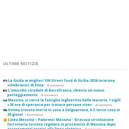
ULTIME NOTIZIE
La Guida ai migliori 100 Street food di Sicilia 2026 incorona
«Umbriaco» di Enna
-
(0 commenti)
L'omicidio stradale di Barrafranca, chiesto un nuovo
patteggiamento
-
(0 commenti)
Messina, si cerca la famiglia inghiottita dalle macerie. I vigili:
«36 ore di speranza per trovare persone vive»
-
(0 commenti)
Donna trovata morta in casa a Valguarnera, è il terzo caso in
20 giorni
-
(0 commenti)
Linea Messina – Palermo/ Messina - Siracusa circolazione
ferroviaria tornata regolare in prossimità di Messina dopo
accertamenti tecnici alla linea elettrica
-