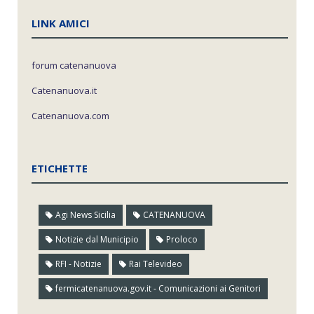
LINK AMICI
forum catenanuova
Catenanuova.it
Catenanuova.com
ETICHETTE
Agi News Sicilia
CATENANUOVA
Notizie dal Municipio
Proloco
RFI - Notizie
Rai Televideo
fermicatenanuova.gov.it - Comunicazioni ai Genitori