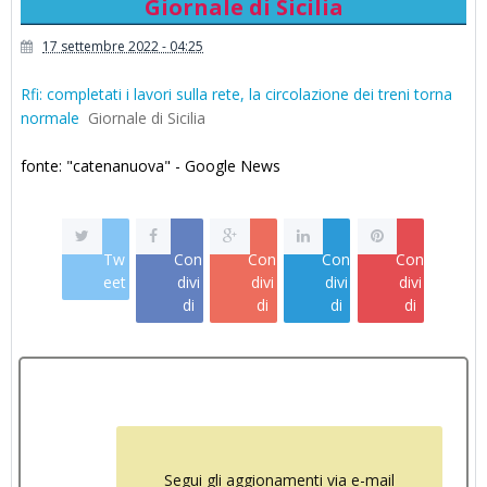
Giornale di Sicilia
17 settembre 2022 - 04:25
Rfi: completati i lavori sulla rete, la circolazione dei treni torna
normale
Giornale di Sicilia
fonte: "catenanuova" - Google News
Tw
Con
Con
Con
Con
eet
divi
divi
divi
divi
di
di
di
di
Segui gli aggionamenti via e-mail