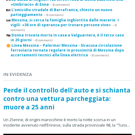
«Umbriaco» di Enna
-
(0 commenti)
L'omicidio stradale di Barrafranca, chiesto un nuovo
patteggiamento
-
(0 commenti)
Messina, si cerca la famiglia inghiottita dalle macerie. I
vigili: «36 ore di speranza per trovare persone vive»
-
(0
commenti)
Donna trovata morta in casa a Valguarnera, è il terzo caso
in 20 giorni
-
(0 commenti)
Linea Messina – Palermo/ Messina - Siracusa circolazione
ferroviaria tornata regolare in prossimità di Messina dopo
accertamenti tecnici alla linea elettrica
-
(0 commenti)
IN EVIDENZA
Perde il controllo dell'auto e si schianta
contro una vettura parcheggiata:
muore a 25 anni
Un 25enne, di origini marocchine è morto la notte scorsa in un
incidente avvenuto nell’Ennese, sulla strada provinciale 98, la "Turis...