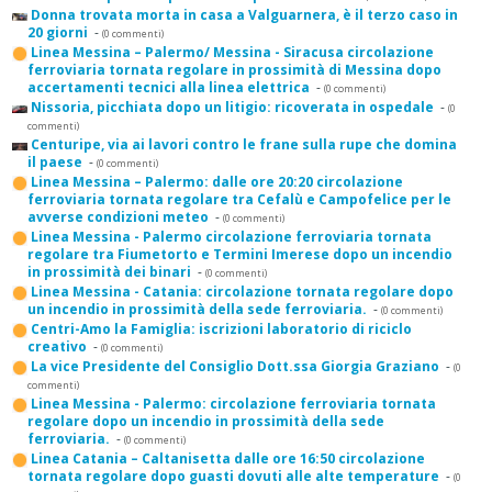
Donna trovata morta in casa a Valguarnera, è il terzo caso in
20 giorni
-
(0 commenti)
Linea Messina – Palermo/ Messina - Siracusa circolazione
ferroviaria tornata regolare in prossimità di Messina dopo
accertamenti tecnici alla linea elettrica
-
(0 commenti)
Nissoria, picchiata dopo un litigio: ricoverata in ospedale
-
(0
commenti)
Centuripe, via ai lavori contro le frane sulla rupe che domina
il paese
-
(0 commenti)
Linea Messina – Palermo: dalle ore 20:20 circolazione
ferroviaria tornata regolare tra Cefalù e Campofelice per le
avverse condizioni meteo
-
(0 commenti)
Linea Messina - Palermo circolazione ferroviaria tornata
regolare tra Fiumetorto e Termini Imerese dopo un incendio
in prossimità dei binari
-
(0 commenti)
Linea Messina - Catania: circolazione tornata regolare dopo
un incendio in prossimità della sede ferroviaria.
-
(0 commenti)
Centri-Amo la Famiglia: iscrizioni laboratorio di riciclo
creativo
-
(0 commenti)
La vice Presidente del Consiglio Dott.ssa Giorgia Graziano
-
(0
commenti)
Linea Messina - Palermo: circolazione ferroviaria tornata
regolare dopo un incendio in prossimità della sede
ferroviaria.
-
(0 commenti)
Linea Catania – Caltanisetta dalle ore 16:50 circolazione
tornata regolare dopo guasti dovuti alle alte temperature
-
(0