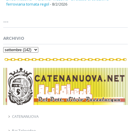
ferroviaria tornata regol
- 8/2/2026
---
ARCHIVIO
CATENANUOVA
Rai Televideo