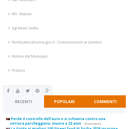
RFI - Notizie
Agi News Sicilia
fermicatenanuova.gov.it - Comunicazioni ai Genitori
Notizie dal Municipio
Proloco
RECENTI
POPOLARI
COMMENTI
Perde il controllo dell'auto e si schianta contro una
vettura parcheggiata: muore a 25 anni
-
(0 commenti)
La Guida ai migliori 100 Street food di Sicilia 2026 incorona