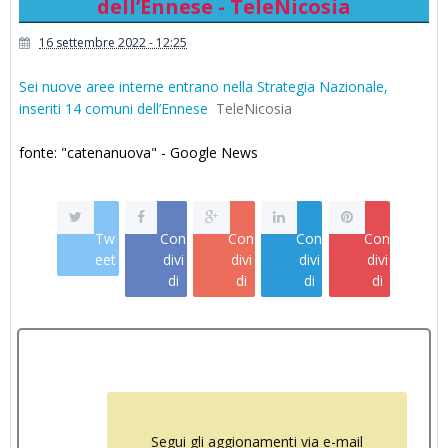
dell’Ennese - TeleNicosia
16 settembre 2022 - 12:25
Sei nuove aree interne entrano nella Strategia Nazionale,
inseriti 14 comuni dell’Ennese
TeleNicosia
fonte: "catenanuova" - Google News
Tw
Con
Con
Con
Con
eet
divi
divi
divi
divi
di
di
di
di
Segui gli aggionamenti via e-mail