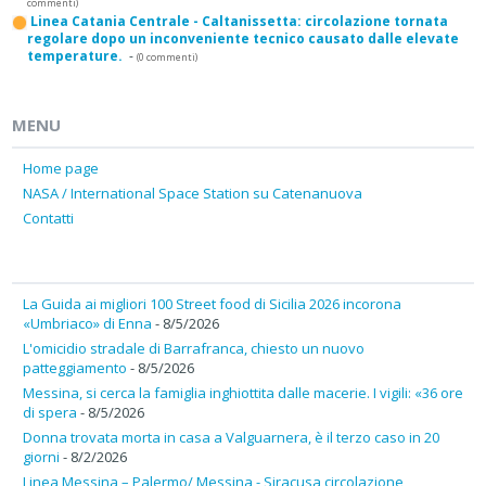
commenti)
Linea Catania Centrale - Caltanissetta: circolazione tornata
regolare dopo un inconveniente tecnico causato dalle elevate
temperature.
-
(0 commenti)
MENU
Home page
NASA / International Space Station su Catenanuova
Contatti
La Guida ai migliori 100 Street food di Sicilia 2026 incorona
«Umbriaco» di Enna
- 8/5/2026
L'omicidio stradale di Barrafranca, chiesto un nuovo
patteggiamento
- 8/5/2026
Messina, si cerca la famiglia inghiottita dalle macerie. I vigili: «36 ore
di spera
- 8/5/2026
Donna trovata morta in casa a Valguarnera, è il terzo caso in 20
giorni
- 8/2/2026
Linea Messina – Palermo/ Messina - Siracusa circolazione