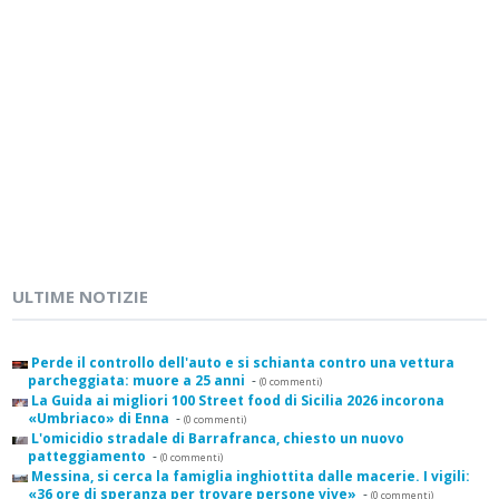
ULTIME NOTIZIE
Perde il controllo dell'auto e si schianta contro una vettura
parcheggiata: muore a 25 anni
-
(0 commenti)
La Guida ai migliori 100 Street food di Sicilia 2026 incorona
«Umbriaco» di Enna
-
(0 commenti)
L'omicidio stradale di Barrafranca, chiesto un nuovo
patteggiamento
-
(0 commenti)
Messina, si cerca la famiglia inghiottita dalle macerie. I vigili:
«36 ore di speranza per trovare persone vive»
-
(0 commenti)