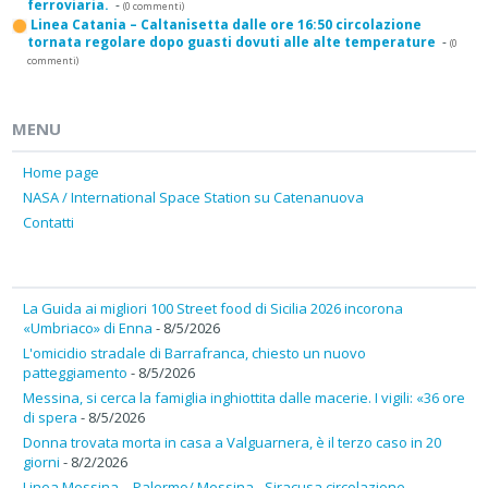
ferroviaria.
-
(0 commenti)
Linea Catania – Caltanisetta dalle ore 16:50 circolazione
tornata regolare dopo guasti dovuti alle alte temperature
-
(0
commenti)
MENU
Home page
NASA / International Space Station su Catenanuova
Contatti
La Guida ai migliori 100 Street food di Sicilia 2026 incorona
«Umbriaco» di Enna
- 8/5/2026
L'omicidio stradale di Barrafranca, chiesto un nuovo
patteggiamento
- 8/5/2026
Messina, si cerca la famiglia inghiottita dalle macerie. I vigili: «36 ore
di spera
- 8/5/2026
Donna trovata morta in casa a Valguarnera, è il terzo caso in 20
giorni
- 8/2/2026
Linea Messina – Palermo/ Messina - Siracusa circolazione