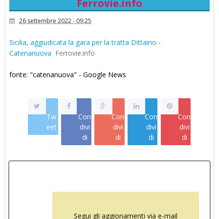
Ferrovie.info
26 settembre 2022 - 09:25
Sicilia, aggiudicata la gara per la tratta Dittaino -
Catenanuova
Ferrovie.info
fonte: "catenanuova" - Google News
Tw
Con
Con
Con
Con
eet
divi
divi
divi
divi
di
di
di
di
Segui gli aggionamenti via e-mail