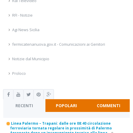
Rai Televideo
RFI - Notizie
Agi News Sicilia
fermicatenanuova.gov.it - Comunicazioni ai Genitori
Notizie dal Municipio
Proloco
RECENTI
POPOLARI
COMMENTI
Linea Palermo – Trapani: dalle ore 08:40 circolazione
ferroviaria tornata regolare in prossimità di Palermo
Aeroporto dopo un inconveniente tecnico alla linea
-