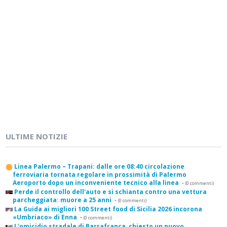
ULTIME NOTIZIE
Linea Palermo – Trapani: dalle ore 08:40 circolazione
ferroviaria tornata regolare in prossimità di Palermo
Aeroporto dopo un inconveniente tecnico alla linea
-
(0 commenti)
Perde il controllo dell'auto e si schianta contro una vettura
parcheggiata: muore a 25 anni
-
(0 commenti)
La Guida ai migliori 100 Street food di Sicilia 2026 incorona
«Umbriaco» di Enna
-
(0 commenti)
L'omicidio stradale di Barrafranca, chiesto un nuovo