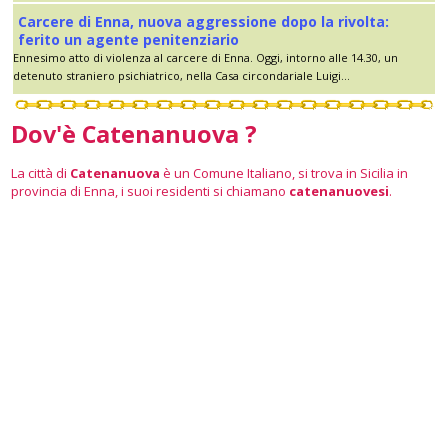
Carcere di Enna, nuova aggressione dopo la rivolta:
ferito un agente penitenziario
Ennesimo atto di violenza al carcere di Enna. Oggi, intorno alle 14.30, un
detenuto straniero psichiatrico, nella Casa circondariale Luigi...
Dov'è Catenanuova ?
La città di
Catenanuova
è un Comune Italiano, si trova in Sicilia in
provincia di Enna, i suoi residenti si chiamano
catenanuovesi
.