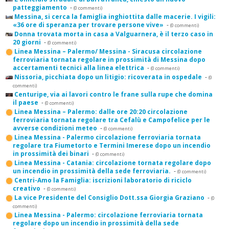
patteggiamento
-
(0 commenti)
Messina, si cerca la famiglia inghiottita dalle macerie. I vigili:
«36 ore di speranza per trovare persone vive»
-
(0 commenti)
Donna trovata morta in casa a Valguarnera, è il terzo caso in
20 giorni
-
(0 commenti)
Linea Messina – Palermo/ Messina - Siracusa circolazione
ferroviaria tornata regolare in prossimità di Messina dopo
accertamenti tecnici alla linea elettrica
-
(0 commenti)
Nissoria, picchiata dopo un litigio: ricoverata in ospedale
-
(0
commenti)
Centuripe, via ai lavori contro le frane sulla rupe che domina
il paese
-
(0 commenti)
Linea Messina – Palermo: dalle ore 20:20 circolazione
ferroviaria tornata regolare tra Cefalù e Campofelice per le
avverse condizioni meteo
-
(0 commenti)
Linea Messina - Palermo circolazione ferroviaria tornata
regolare tra Fiumetorto e Termini Imerese dopo un incendio
in prossimità dei binari
-
(0 commenti)
Linea Messina - Catania: circolazione tornata regolare dopo
un incendio in prossimità della sede ferroviaria.
-
(0 commenti)
Centri-Amo la Famiglia: iscrizioni laboratorio di riciclo
creativo
-
(0 commenti)
La vice Presidente del Consiglio Dott.ssa Giorgia Graziano
-
(0
commenti)
Linea Messina - Palermo: circolazione ferroviaria tornata
regolare dopo un incendio in prossimità della sede