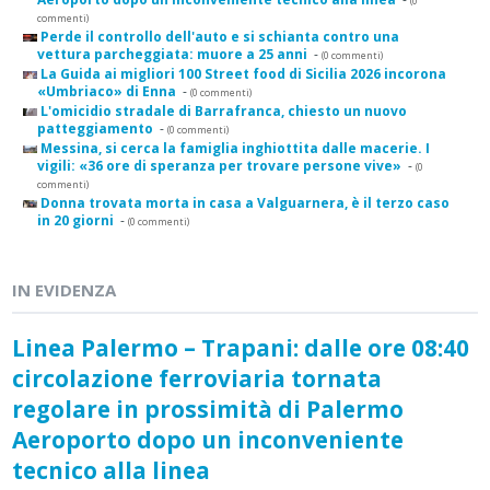
(0
commenti)
Perde il controllo dell'auto e si schianta contro una
vettura parcheggiata: muore a 25 anni
-
(0 commenti)
La Guida ai migliori 100 Street food di Sicilia 2026 incorona
«Umbriaco» di Enna
-
(0 commenti)
L'omicidio stradale di Barrafranca, chiesto un nuovo
patteggiamento
-
(0 commenti)
Messina, si cerca la famiglia inghiottita dalle macerie. I
vigili: «36 ore di speranza per trovare persone vive»
-
(0
commenti)
Donna trovata morta in casa a Valguarnera, è il terzo caso
in 20 giorni
-
(0 commenti)
IN EVIDENZA
Linea Palermo – Trapani: dalle ore 08:40
circolazione ferroviaria tornata
regolare in prossimità di Palermo
Aeroporto dopo un inconveniente
tecnico alla linea