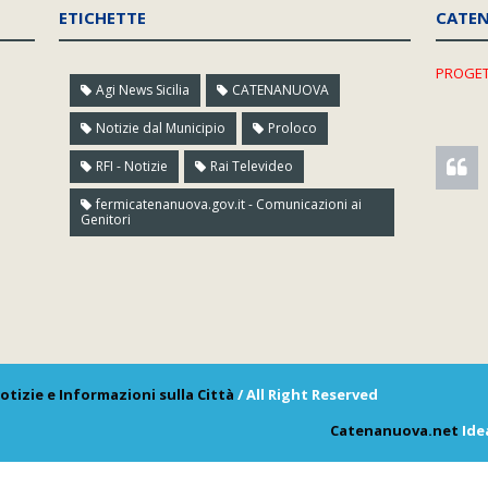
ETICHETTE
CATE
PROGET
Agi News Sicilia
CATENANUOVA
Notizie dal Municipio
Proloco
RFI - Notizie
Rai Televideo
fermicatenanuova.gov.it - Comunicazioni ai
Genitori
otizie e Informazioni sulla Città
/ All Right Reserved
Catenanuova.net
Ide