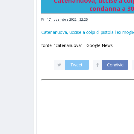
Catenanuova, uccise a colpi
condanna a 30 
17 novembre 2022 - 22:25
Catenanuova, uccise a colpi di pistola l'ex mogli
fonte: "catenanuova" - Google News
Tweet
Condividi