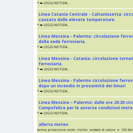
* ➡️ LEGGI NOTIZIA...
Linea Catania Centrale - Caltanissetta: cir
causato dalle elevate temperature.
* ➡️ LEGGI NOTIZIA...
Linea Messina - Palermo: circolazione ferro
della sede ferroviaria.
* ➡️ LEGGI NOTIZIA...
Linea Messina - Catania: circolazione torna
ferroviaria.
* ➡️ LEGGI NOTIZIA...
Linea Messina - Palermo circolazione ferrov
dopo un incendio in prossimità dei binari
* ➡️ LEGGI NOTIZIA...
Linea Messina – Palermo: dalle ore 20:20 cir
Campofelice per le avverse condizioni met
* ➡️ LEGGI NOTIZIA...
allerta meteo
avviso protezione civile- rischio ondate di calore n. 126 del 