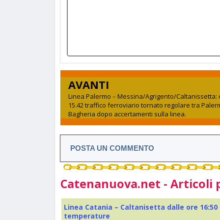
AVANTI
Linea Palermo – Messina/Agrigento/Caltanissetta: 
15.42 traffico ferroviario tornato regolare tra Pale
Bagheria dopo accertamenti sulla linea.
POSTA UN COMMENTO
Catenanuova.net - Articoli 
Linea Catania – Caltanisetta dalle ore 16:50
temperature