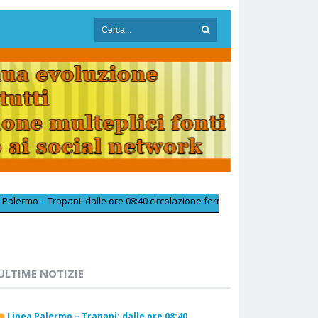
– Trapani: dalle ore 08:40 circolazione ferroviaria tornata regolare in pro
ULTIME NOTIZIE
Linea Palermo – Trapani: dalle ore 08:40