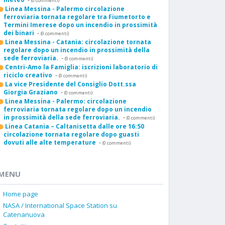
(0 commenti)
Linea Messina - Palermo circolazione
ferroviaria tornata regolare tra Fiumetorto e
Termini Imerese dopo un incendio in prossimità
dei binari
-
(0 commenti)
Linea Messina - Catania: circolazione tornata
regolare dopo un incendio in prossimità della
sede ferroviaria.
-
(0 commenti)
Centri-Amo la Famiglia: iscrizioni laboratorio di
riciclo creativo
-
(0 commenti)
La vice Presidente del Consiglio Dott.ssa
Giorgia Graziano
-
(0 commenti)
Linea Messina - Palermo: circolazione
ferroviaria tornata regolare dopo un incendio
in prossimità della sede ferroviaria.
-
(0 commenti)
Linea Catania – Caltanisetta dalle ore 16:50
circolazione tornata regolare dopo guasti
dovuti alle alte temperature
-
(0 commenti)
MENU
Home page
NASA / International Space Station su
Catenanuova