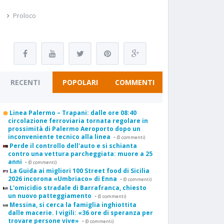
Proloco
RECENTI
POPOLARI
COMMENTI
Linea Palermo – Trapani: dalle ore 08:40
circolazione ferroviaria tornata regolare in
prossimità di Palermo Aeroporto dopo un
inconveniente tecnico alla linea
-
(0 commenti)
Perde il controllo dell'auto e si schianta
contro una vettura parcheggiata: muore a 25
anni
-
(0 commenti)
La Guida ai migliori 100 Street food di Sicilia
2026 incorona «Umbriaco» di Enna
-
(0 commenti)
L'omicidio stradale di Barrafranca, chiesto
un nuovo patteggiamento
-
(0 commenti)
Messina, si cerca la famiglia inghiottita
dalle macerie. I vigili: «36 ore di speranza per
trovare persone vive»
-
(0 commenti)