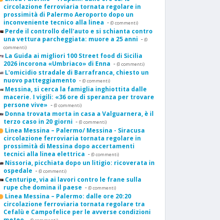
circolazione ferroviaria tornata regolare in
prossimità di Palermo Aeroporto dopo un
inconveniente tecnico alla linea
-
(0 commenti)
Perde il controllo dell'auto e si schianta contro
una vettura parcheggiata: muore a 25 anni
-
(0
commenti)
La Guida ai migliori 100 Street food di Sicilia
2026 incorona «Umbriaco» di Enna
-
(0 commenti)
L'omicidio stradale di Barrafranca, chiesto un
nuovo patteggiamento
-
(0 commenti)
Messina, si cerca la famiglia inghiottita dalle
macerie. I vigili: «36 ore di speranza per trovare
persone vive»
-
(0 commenti)
Donna trovata morta in casa a Valguarnera, è il
terzo caso in 20 giorni
-
(0 commenti)
Linea Messina – Palermo/ Messina - Siracusa
circolazione ferroviaria tornata regolare in
prossimità di Messina dopo accertamenti
tecnici alla linea elettrica
-
(0 commenti)
Nissoria, picchiata dopo un litigio: ricoverata in
ospedale
-
(0 commenti)
Centuripe, via ai lavori contro le frane sulla
rupe che domina il paese
-
(0 commenti)
Linea Messina – Palermo: dalle ore 20:20
circolazione ferroviaria tornata regolare tra
Cefalù e Campofelice per le avverse condizioni
meteo
-