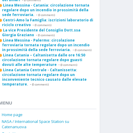
(0 commenti)
Linea Messina - Catania: circolazione tornata
regolare dopo un incendio in prossimità della
sede ferroviaria.
-
(0 commenti)
Centri-Amo la Famiglia: iscrizioni laboratorio di
riciclo creativo
-
(0 commenti)
La vice Presidente del Consiglio Dott.ssa
Giorgia Graziano
-
(0 commenti)
Linea Messina - Palermo: circolazione
ferroviaria tornata regolare dopo un incendio
in prossimità della sede ferroviaria.
-
(0 commenti)
Linea Catania – Caltanisetta dalle ore 16:50
circolazione tornata regolare dopo guasti
dovuti alle alte temperature
-
(0 commenti)
Linea Catania Centrale - Caltanissetta:
circolazione tornata regolare dopo un
inconveniente tecnico causato dalle elevate
temperature.
-
(0 commenti)
MENU
Home page
NASA / International Space Station su
Catenanuova