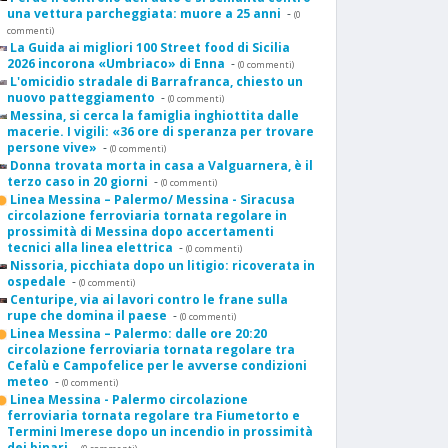
una vettura parcheggiata: muore a 25 anni
-
(0
commenti)
La Guida ai migliori 100 Street food di Sicilia
2026 incorona «Umbriaco» di Enna
-
(0 commenti)
L'omicidio stradale di Barrafranca, chiesto un
nuovo patteggiamento
-
(0 commenti)
Messina, si cerca la famiglia inghiottita dalle
macerie. I vigili: «36 ore di speranza per trovare
persone vive»
-
(0 commenti)
Donna trovata morta in casa a Valguarnera, è il
terzo caso in 20 giorni
-
(0 commenti)
Linea Messina – Palermo/ Messina - Siracusa
circolazione ferroviaria tornata regolare in
prossimità di Messina dopo accertamenti
tecnici alla linea elettrica
-
(0 commenti)
Nissoria, picchiata dopo un litigio: ricoverata in
ospedale
-
(0 commenti)
Centuripe, via ai lavori contro le frane sulla
rupe che domina il paese
-
(0 commenti)
Linea Messina – Palermo: dalle ore 20:20
circolazione ferroviaria tornata regolare tra
Cefalù e Campofelice per le avverse condizioni
meteo
-
(0 commenti)
Linea Messina - Palermo circolazione
ferroviaria tornata regolare tra Fiumetorto e
Termini Imerese dopo un incendio in prossimità
dei binari
-