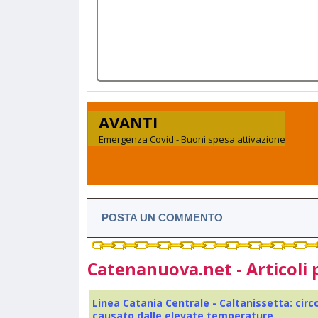
AVANTI
Emergenza Covid - Buoni spesa attivazione
POSTA UN COMMENTO
Catenanuova.net - Articoli 
Linea Catania Centrale - Caltanissetta: cir
causato dalle elevate temperature.