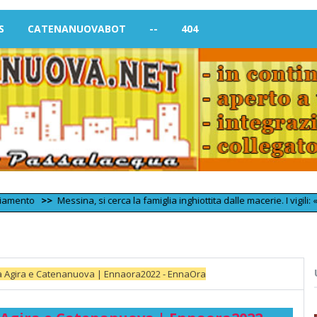
S
CATENANUOVABOT
--
404
>>
Messina, si cerca la famiglia inghiottita dalle macerie. I vigili: «36 ore
ra Agira e Catenanuova | Ennaora2022 - EnnaOra