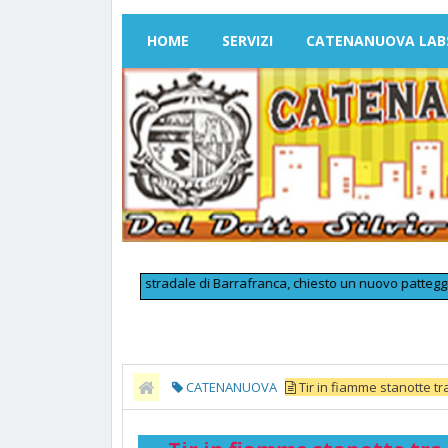
HOME
SERVIZI
CATENANUOVA LAB
>>
L'omicidio stradale di Barrafranca, chiesto un nuovo patteggiamento
CATENANUOVA
Tir in fiamme stanotte t