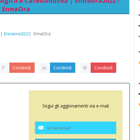
 Agira e Catenanuova | Ennaora2022 -
EnnaOra
a | Ennaora2022
EnnaOra
Condividi
Condividi
Condividi
Segui gli aggionamenti via e-mail