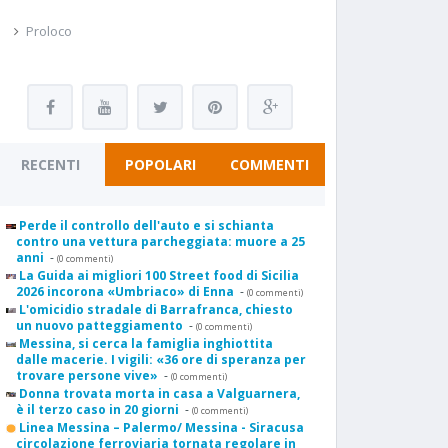
Proloco
RECENTI
POPOLARI
COMMENTI
Perde il controllo dell'auto e si schianta
contro una vettura parcheggiata: muore a 25
anni
-
(0 commenti)
La Guida ai migliori 100 Street food di Sicilia
2026 incorona «Umbriaco» di Enna
-
(0 commenti)
L'omicidio stradale di Barrafranca, chiesto
un nuovo patteggiamento
-
(0 commenti)
Messina, si cerca la famiglia inghiottita
dalle macerie. I vigili: «36 ore di speranza per
trovare persone vive»
-
(0 commenti)
Donna trovata morta in casa a Valguarnera,
è il terzo caso in 20 giorni
-
(0 commenti)
Linea Messina – Palermo/ Messina - Siracusa
circolazione ferroviaria tornata regolare in