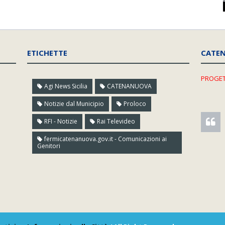
ETICHETTE
CATE
PROGET
Agi News Sicilia
CATENANUOVA
Notizie dal Municipio
Proloco
RFI - Notizie
Rai Televideo
fermicatenanuova.gov.it - Comunicazioni ai
Genitori