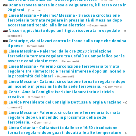
Donna trovata morta in casa a Valguarnera, è il terzo caso in
20 giorni
-
(0 commenti)
Linea Messina – Palermo/ Messina - Siracusa circolazione
ferroviaria tornata regolare in prossimità di Messina dopo
accertamenti tecnici alla linea elettrica
-
(0 commenti)
Nissoria, picchiata dopo un litigio: ricoverata in ospedale
-
(0
commenti)
Centuripe, via ai lavori contro le frane sulla rupe che domina
il paese
-
(0 commenti)
Linea Messina – Palermo: dalle ore 20:20 circolazione
ferroviaria tornata regolare tra Cefalù e Campofelice per le
avverse condizioni meteo
-
(0 commenti)
Linea Messina - Palermo circolazione ferroviaria tornata
regolare tra Fiumetorto e Termini Imerese dopo un incendio
in prossimità dei binari
-
(0 commenti)
Linea Messina - Catania: circolazione tornata regolare dopo
un incendio in prossimità della sede ferroviaria.
-
(0 commenti)
Centri-Amo la Famiglia: iscrizioni laboratorio di riciclo
creativo
-
(0 commenti)
La vice Presidente del Consiglio Dott.ssa Giorgia Graziano
-
(0
commenti)
Linea Messina - Palermo: circolazione ferroviaria tornata
regolare dopo un incendio in prossimità della sede
ferroviaria.
-
(0 commenti)
Linea Catania – Caltanisetta dalle ore 16:50 circolazione
tornata regolare dopo guasti dovuti alle alte temperature
-
(0