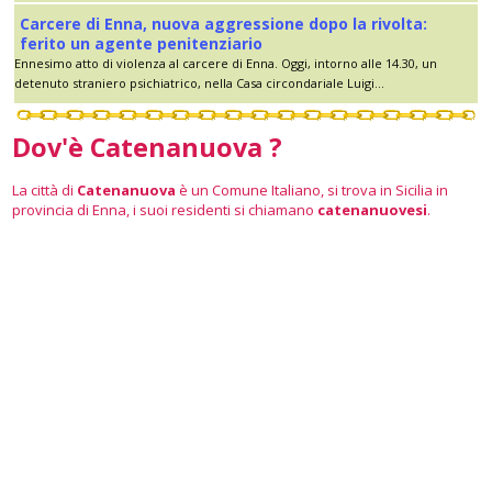
Carcere di Enna, nuova aggressione dopo la rivolta:
ferito un agente penitenziario
Ennesimo atto di violenza al carcere di Enna. Oggi, intorno alle 14.30, un
detenuto straniero psichiatrico, nella Casa circondariale Luigi...
Dov'è Catenanuova ?
La città di
Catenanuova
è un Comune Italiano, si trova in Sicilia in
provincia di Enna, i suoi residenti si chiamano
catenanuovesi
.