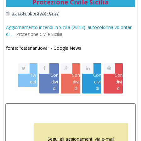
Protezione Civile Sicilia
25 settembre 2023 - 03:27
Aggiornamento incendi in Sicilia (20:13): autocolonna volontari
di ...
Protezione Civile Sicilia
fonte: "catenanuova" - Google News
Tw
Con
Con
Con
Con
eet
divi
divi
divi
divi
di
di
di
di
Segui gli aggionamenti via e-mail