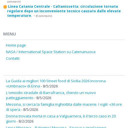
commenti)
Linea Catania Centrale - Caltanissetta: circolazione tornata
regolare dopo un inconveniente tecnico causato dalle elevate
temperature.
-
(0 commenti)
MENU
Home page
NASA / International Space Station su Catenanuova
Contatti
La Guida ai migliori 100 Street food di Sicilia 2026 incorona
«Umbriaco» di Enna
- 8/5/2026
L'omicidio stradale di Barrafranca, chiesto un nuovo
patteggiamento
- 8/5/2026
Messina, si cerca la famiglia inghiottita dalle macerie. I vigili: «36 ore
di spera
- 8/5/2026
Donna trovata morta in casa a Valguarnera, è il terzo caso in 20
giorni
- 8/2/2026
Linea Messina – Palermo/ Messina - Siracusa circolazione