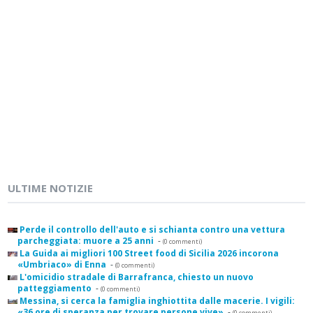
ULTIME NOTIZIE
Perde il controllo dell'auto e si schianta contro una vettura
parcheggiata: muore a 25 anni
-
(0 commenti)
La Guida ai migliori 100 Street food di Sicilia 2026 incorona
«Umbriaco» di Enna
-
(0 commenti)
L'omicidio stradale di Barrafranca, chiesto un nuovo
patteggiamento
-
(0 commenti)
Messina, si cerca la famiglia inghiottita dalle macerie. I vigili:
«36 ore di speranza per trovare persone vive»
-
(0 commenti)