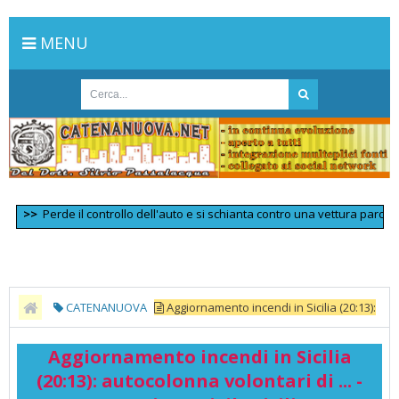
MENU
>
Perde il controllo dell'auto e si schianta contro una vettura parcheggiat
CATENANUOVA
Aggiornamento incendi in Sicilia (20:13):
autocolonna volontari di ... - Protezione Civile Sicilia
Aggiornamento incendi in Sicilia
(20:13): autocolonna volontari di ... -