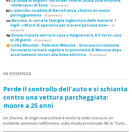
La Guida ai migliori 100 Street food di Sicilia 2026 incorona
«Umbriaco» di Enna
-
(0 commenti)
L'omicidio stradale di Barrafranca, chiesto un nuovo
patteggiamento
-
(0 commenti)
Messina, si cerca la famiglia inghiottita dalle macerie. I
vigili: «36 ore di speranza per trovare persone vive»
-
(0
commenti)
Donna trovata morta in casa a Valguarnera, è il terzo caso
in 20 giorni
-
(0 commenti)
Linea Messina – Palermo/ Messina - Siracusa circolazione
ferroviaria tornata regolare in prossimità di Messina dopo
accertamenti tecnici alla linea elettrica
-
(0 commenti)
IN EVIDENZA
Perde il controllo dell'auto e si schianta
contro una vettura parcheggiata:
muore a 25 anni
Un 25enne, di origini marocchine è morto la notte scorsa in un
incidente avvenuto nell’Ennese, sulla strada provinciale 98, la "Turis...