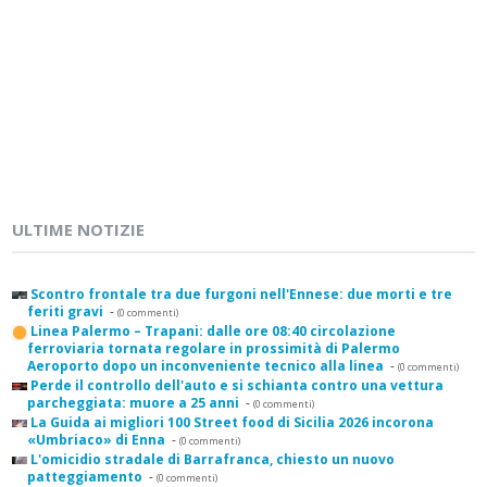
ULTIME NOTIZIE
Scontro frontale tra due furgoni nell'Ennese: due morti e tre
feriti gravi
-
(0 commenti)
Linea Palermo – Trapani: dalle ore 08:40 circolazione
ferroviaria tornata regolare in prossimità di Palermo
Aeroporto dopo un inconveniente tecnico alla linea
-
(0 commenti)
Perde il controllo dell'auto e si schianta contro una vettura
parcheggiata: muore a 25 anni
-
(0 commenti)
La Guida ai migliori 100 Street food di Sicilia 2026 incorona
«Umbriaco» di Enna
-
(0 commenti)
L'omicidio stradale di Barrafranca, chiesto un nuovo
patteggiamento
-
(0 commenti)