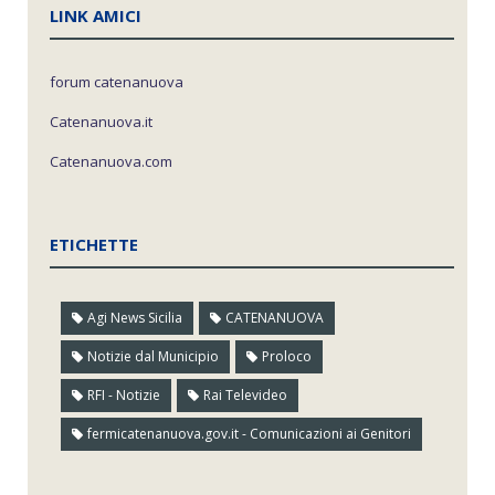
LINK AMICI
forum catenanuova
Catenanuova.it
Catenanuova.com
ETICHETTE
Agi News Sicilia
CATENANUOVA
Notizie dal Municipio
Proloco
RFI - Notizie
Rai Televideo
fermicatenanuova.gov.it - Comunicazioni ai Genitori