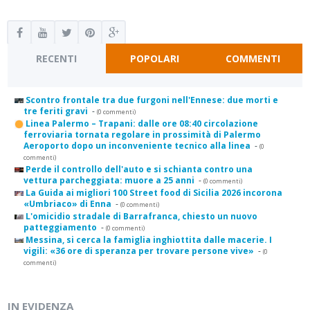
RECENTI
POPOLARI
COMMENTI
Scontro frontale tra due furgoni nell'Ennese: due morti e
tre feriti gravi
-
(0 commenti)
Linea Palermo – Trapani: dalle ore 08:40 circolazione
ferroviaria tornata regolare in prossimità di Palermo
Aeroporto dopo un inconveniente tecnico alla linea
-
(0
commenti)
Perde il controllo dell'auto e si schianta contro una
vettura parcheggiata: muore a 25 anni
-
(0 commenti)
La Guida ai migliori 100 Street food di Sicilia 2026 incorona
«Umbriaco» di Enna
-
(0 commenti)
L'omicidio stradale di Barrafranca, chiesto un nuovo
patteggiamento
-
(0 commenti)
Messina, si cerca la famiglia inghiottita dalle macerie. I
vigili: «36 ore di speranza per trovare persone vive»
-
(0
commenti)
IN EVIDENZA