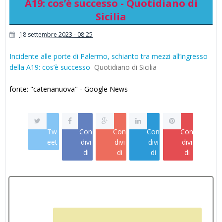
A19: cos’è successo - Quotidiano di
Sicilia
18 settembre 2023 - 08:25
Incidente alle porte di Palermo, schianto tra mezzi all’ingresso
della A19: cos’è successo
Quotidiano di Sicilia
fonte: "catenanuova" - Google News
Tw
Con
Con
Con
Con
eet
divi
divi
divi
divi
di
di
di
di