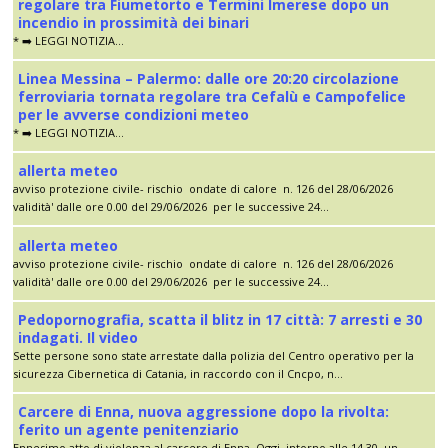
regolare tra Fiumetorto e Termini Imerese dopo un
incendio in prossimità dei binari
* ➡️ LEGGI NOTIZIA...
Linea Messina – Palermo: dalle ore 20:20 circolazione
ferroviaria tornata regolare tra Cefalù e Campofelice
per le avverse condizioni meteo
* ➡️ LEGGI NOTIZIA...
allerta meteo
avviso protezione civile- rischio ondate di calore n. 126 del 28/06/2026
validità' dalle ore 0.00 del 29/06/2026 per le successive 24...
allerta meteo
avviso protezione civile- rischio ondate di calore n. 126 del 28/06/2026
validità' dalle ore 0.00 del 29/06/2026 per le successive 24...
Pedopornografia, scatta il blitz in 17 città: 7 arresti e 30
indagati. Il video
Sette persone sono state arrestate dalla polizia del Centro operativo per la
sicurezza Cibernetica di Catania, in raccordo con il Cncpo, n...
Carcere di Enna, nuova aggressione dopo la rivolta:
ferito un agente penitenziario
Ennesimo atto di violenza al carcere di Enna. Oggi, intorno alle 14.30, un