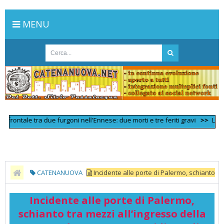
MENU
ntale tra due furgoni nell'Ennese: due morti e tre feriti gravi
>>
Linea Pal
CATENANUOVA
Incidente alle porte di Palermo, schianto
tra mezzi all’ingresso della A19: cos’è successo - Quotidiano di Sicilia
Incidente alle porte di Palermo,
schianto tra mezzi all’ingresso della