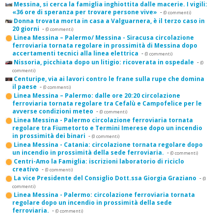
Messina, si cerca la famiglia inghiottita dalle macerie. I vigili:
«36 ore di speranza per trovare persone vive»
-
(0 commenti)
Donna trovata morta in casa a Valguarnera, è il terzo caso in
20 giorni
-
(0 commenti)
Linea Messina – Palermo/ Messina - Siracusa circolazione
ferroviaria tornata regolare in prossimità di Messina dopo
accertamenti tecnici alla linea elettrica
-
(0 commenti)
Nissoria, picchiata dopo un litigio: ricoverata in ospedale
-
(0
commenti)
Centuripe, via ai lavori contro le frane sulla rupe che domina
il paese
-
(0 commenti)
Linea Messina – Palermo: dalle ore 20:20 circolazione
ferroviaria tornata regolare tra Cefalù e Campofelice per le
avverse condizioni meteo
-
(0 commenti)
Linea Messina - Palermo circolazione ferroviaria tornata
regolare tra Fiumetorto e Termini Imerese dopo un incendio
in prossimità dei binari
-
(0 commenti)
Linea Messina - Catania: circolazione tornata regolare dopo
un incendio in prossimità della sede ferroviaria.
-
(0 commenti)
Centri-Amo la Famiglia: iscrizioni laboratorio di riciclo
creativo
-
(0 commenti)
La vice Presidente del Consiglio Dott.ssa Giorgia Graziano
-
(0
commenti)
Linea Messina - Palermo: circolazione ferroviaria tornata
regolare dopo un incendio in prossimità della sede
ferroviaria.
-
(0 commenti)