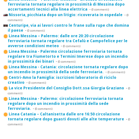
ferroviaria tornata regolare in prossimità di Messina dopo
accertamenti tecnici alla linea elettrica
-
(0 commenti)
Nissoria, picchiata dopo un litigio: ricoverata in ospedale
-
(0
commenti)
Centuripe, via ai lavori contro le frane sulla rupe che domina
il paese
-
(0 commenti)
Linea Messina – Palermo: dalle ore 20:20 circolazione
ferroviaria tornata regolare tra Cefalù e Campofelice per le
avverse condizioni meteo
-
(0 commenti)
Linea Messina - Palermo circolazione ferroviaria tornata
regolare tra Fiumetorto e Termini Imerese dopo un incendio
in prossimità dei binari
-
(0 commenti)
Linea Messina - Catania: circolazione tornata regolare dopo
un incendio in prossimità della sede ferroviaria.
-
(0 commenti)
Centri-Amo la Famiglia: iscrizioni laboratorio di riciclo
creativo
-
(0 commenti)
La vice Presidente del Consiglio Dott.ssa Giorgia Graziano
-
(0
commenti)
Linea Messina - Palermo: circolazione ferroviaria tornata
regolare dopo un incendio in prossimità della sede
ferroviaria.
-
(0 commenti)
Linea Catania – Caltanisetta dalle ore 16:50 circolazione
tornata regolare dopo guasti dovuti alle alte temperature
-
(0
commenti)