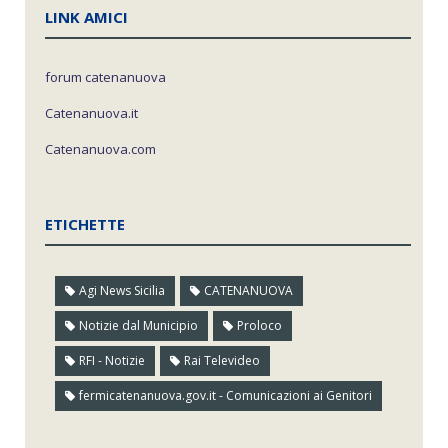
LINK AMICI
forum catenanuova
Catenanuova.it
Catenanuova.com
ETICHETTE
Agi News Sicilia
CATENANUOVA
Notizie dal Municipio
Proloco
RFI - Notizie
Rai Televideo
fermicatenanuova.gov.it - Comunicazioni ai Genitori