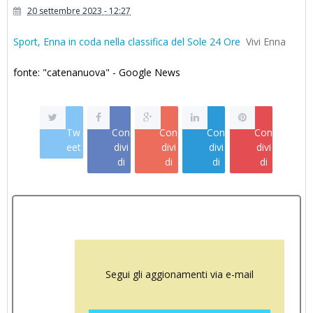
20 settembre 2023 - 12:27
Sport, Enna in coda nella classifica del Sole 24 Ore
Vivi Enna
fonte: "catenanuova" - Google News
Tw
Con
Con
Con
Con
eet
divi
divi
divi
divi
di
di
di
di
Segui gli aggionamenti via e-mail