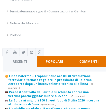
fermicatenanuova.gov.it - Comunicazioni ai Genitori
Notizie dal Municipio
Proloco
RECENTI
POPOLARI
COMMENTI
Linea Palermo – Trapani: dalle ore 08:40 circolazione
ferroviaria tornata regolare in prossimità di Palermo
Aeroporto dopo un inconveniente tecnico alla linea
-
(0
commenti)
Perde il controllo dell'auto e si schianta contro una
vettura parcheggiata: muore a 25 anni
-
(0 commenti)
La Guida ai migliori 100 Street food di Sicilia 2026 incorona
«Umbriaco» di Enna
-
(0 commenti)
L'omicidio stradale di Barrafranca, chiesto un nuovo