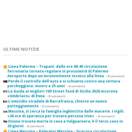
ULTIME NOTIZIE
Linea Palermo – Trapani: dalle ore 08:40 circolazione
ferroviaria tornata regolare in prossimità di Palermo
Aeroporto dopo un inconveniente tecnico alla linea
-
(0 commenti)
Perde il controllo dell'auto e si schianta contro una vettura
parcheggiata: muore a 25 anni
-
(0 commenti)
La Guida ai migliori 100 Street food di Sicilia 2026 incorona
«Umbriaco» di Enna
-
(0 commenti)
L'omicidio stradale di Barrafranca, chiesto un nuovo
patteggiamento
-
(0 commenti)
Messina, si cerca la famiglia inghiottita dalle macerie. I vigili:
«36 ore di speranza per trovare persone vive»
-
(0 commenti)
Donna trovata morta in casa a Valguarnera, è il terzo caso in
20 giorni
-
(0 commenti)
Linea Messina – Palermo/ Messina - Siracusa circolazione