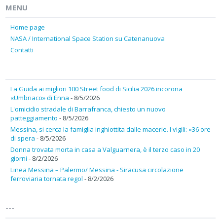
MENU
Home page
NASA / International Space Station su Catenanuova
Contatti
La Guida ai migliori 100 Street food di Sicilia 2026 incorona
«Umbriaco» di Enna
- 8/5/2026
L'omicidio stradale di Barrafranca, chiesto un nuovo
patteggiamento
- 8/5/2026
Messina, si cerca la famiglia inghiottita dalle macerie. I vigili: «36 ore
di spera
- 8/5/2026
Donna trovata morta in casa a Valguarnera, è il terzo caso in 20
giorni
- 8/2/2026
Linea Messina – Palermo/ Messina - Siracusa circolazione
ferroviaria tornata regol
- 8/2/2026
---