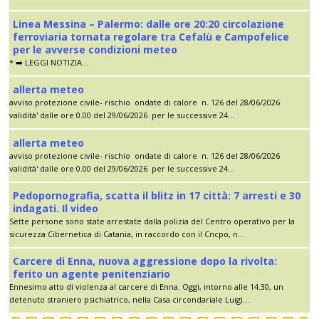
Linea Messina – Palermo: dalle ore 20:20 circolazione
ferroviaria tornata regolare tra Cefalù e Campofelice
per le avverse condizioni meteo
* ➡️ LEGGI NOTIZIA...
allerta meteo
avviso protezione civile- rischio ondate di calore n. 126 del 28/06/2026
validità' dalle ore 0.00 del 29/06/2026 per le successive 24...
allerta meteo
avviso protezione civile- rischio ondate di calore n. 126 del 28/06/2026
validità' dalle ore 0.00 del 29/06/2026 per le successive 24...
Pedopornografia, scatta il blitz in 17 città: 7 arresti e 30
indagati. Il video
Sette persone sono state arrestate dalla polizia del Centro operativo per la
sicurezza Cibernetica di Catania, in raccordo con il Cncpo, n...
Carcere di Enna, nuova aggressione dopo la rivolta:
ferito un agente penitenziario
Ennesimo atto di violenza al carcere di Enna. Oggi, intorno alle 14.30, un
detenuto straniero psichiatrico, nella Casa circondariale Luigi...