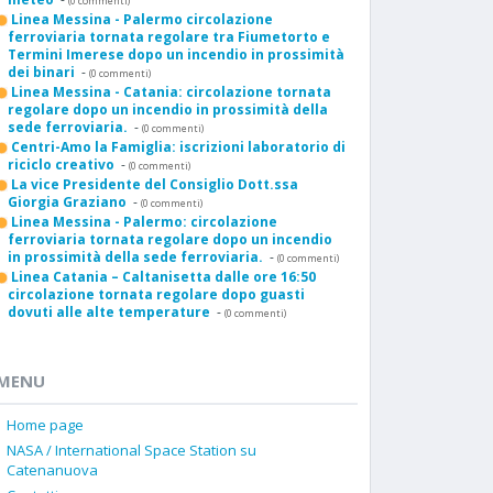
(0 commenti)
Linea Messina - Palermo circolazione
ferroviaria tornata regolare tra Fiumetorto e
Termini Imerese dopo un incendio in prossimità
dei binari
-
(0 commenti)
Linea Messina - Catania: circolazione tornata
regolare dopo un incendio in prossimità della
sede ferroviaria.
-
(0 commenti)
Centri-Amo la Famiglia: iscrizioni laboratorio di
riciclo creativo
-
(0 commenti)
La vice Presidente del Consiglio Dott.ssa
Giorgia Graziano
-
(0 commenti)
Linea Messina - Palermo: circolazione
ferroviaria tornata regolare dopo un incendio
in prossimità della sede ferroviaria.
-
(0 commenti)
Linea Catania – Caltanisetta dalle ore 16:50
circolazione tornata regolare dopo guasti
dovuti alle alte temperature
-
(0 commenti)
MENU
Home page
NASA / International Space Station su
Catenanuova