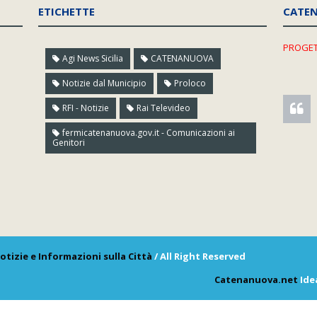
ETICHETTE
CATE
PROGET
Agi News Sicilia
CATENANUOVA
Notizie dal Municipio
Proloco
RFI - Notizie
Rai Televideo
fermicatenanuova.gov.it - Comunicazioni ai
Genitori
otizie e Informazioni sulla Città
/ All Right Reserved
Catenanuova.net
Ide