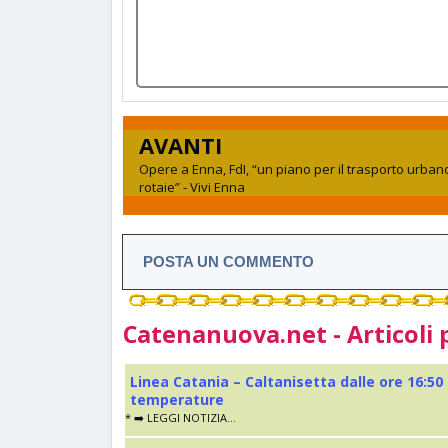
AVANTI
Opere a Enna, FdI, “un piano per il trasporto urban
rotaie” - Vivi Enna
POSTA UN COMMENTO
Catenanuova.net - Articoli 
Linea Catania – Caltanisetta dalle ore 16:50
temperature
* ➡️ LEGGI NOTIZIA...