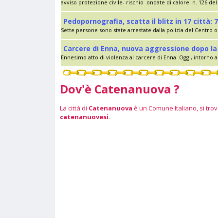
avviso protezione civile- rischio ondate di calore n. 126 del 
Pedopornografia, scatta il blitz in 17 città: 7
Sette persone sono state arrestate dalla polizia del Centro op
Carcere di Enna, nuova aggressione dopo la 
Ennesimo atto di violenza al carcere di Enna. Oggi, intorno al
Dov'è Catenanuova ?
La città di
Catenanuova
è un Comune Italiano, si trova
catenanuovesi
.