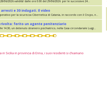
28/06/2026 validità' dalle ore 0.00 del 29/06/2026 per le successive 24...
 arresti e 30 indagati. Il video
erativo per la sicurezza Cibernetica di Catania, in raccordo con il Cncpo, n...
rivolta: ferito un agente penitenziario
le 14.30, un detenuto straniero psichiatrico, nella Casa circondariale Luigi...
 in Sicilia in provincia di Enna, i suoi residenti si chiamano