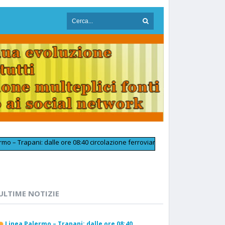
pani: dalle ore 08:40 circolazione ferroviaria tornata regolare in prossimi
ULTIME NOTIZIE
Linea Palermo – Trapani: dalle ore 08:40