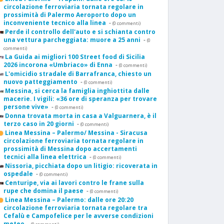
circolazione ferroviaria tornata regolare in
prossimità di Palermo Aeroporto dopo un
inconveniente tecnico alla linea
-
(0 commenti)
Perde il controllo dell'auto e si schianta contro
una vettura parcheggiata: muore a 25 anni
-
(0
commenti)
La Guida ai migliori 100 Street food di Sicilia
2026 incorona «Umbriaco» di Enna
-
(0 commenti)
L'omicidio stradale di Barrafranca, chiesto un
nuovo patteggiamento
-
(0 commenti)
Messina, si cerca la famiglia inghiottita dalle
macerie. I vigili: «36 ore di speranza per trovare
persone vive»
-
(0 commenti)
Donna trovata morta in casa a Valguarnera, è il
terzo caso in 20 giorni
-
(0 commenti)
Linea Messina – Palermo/ Messina - Siracusa
circolazione ferroviaria tornata regolare in
prossimità di Messina dopo accertamenti
tecnici alla linea elettrica
-
(0 commenti)
Nissoria, picchiata dopo un litigio: ricoverata in
ospedale
-
(0 commenti)
Centuripe, via ai lavori contro le frane sulla
rupe che domina il paese
-
(0 commenti)
Linea Messina – Palermo: dalle ore 20:20
circolazione ferroviaria tornata regolare tra
Cefalù e Campofelice per le avverse condizioni
meteo
-