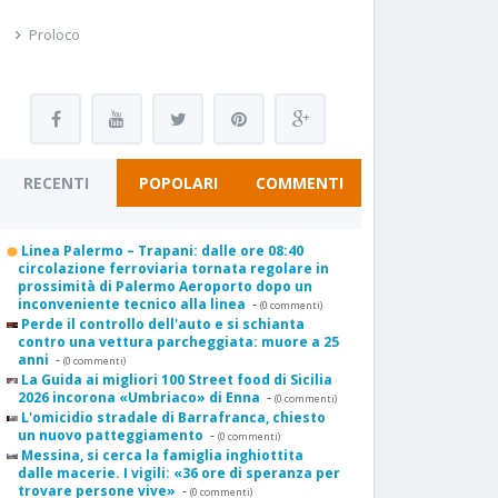
Proloco
RECENTI
POPOLARI
COMMENTI
Linea Palermo – Trapani: dalle ore 08:40
circolazione ferroviaria tornata regolare in
prossimità di Palermo Aeroporto dopo un
inconveniente tecnico alla linea
-
(0 commenti)
Perde il controllo dell'auto e si schianta
contro una vettura parcheggiata: muore a 25
anni
-
(0 commenti)
La Guida ai migliori 100 Street food di Sicilia
2026 incorona «Umbriaco» di Enna
-
(0 commenti)
L'omicidio stradale di Barrafranca, chiesto
un nuovo patteggiamento
-
(0 commenti)
Messina, si cerca la famiglia inghiottita
dalle macerie. I vigili: «36 ore di speranza per
trovare persone vive»
-
(0 commenti)