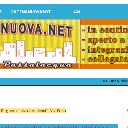
S
CATENANUOVABOT
--
404
>>
Linea Palermo – Tra
“Regione risolva i problemi” - Vivi Enna