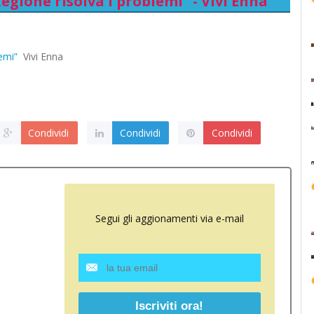
Regione risolva i problemi” - Vivi Enna
lemi”
Vivi Enna
Condividi
Condividi
Condividi
Segui gli aggionamenti via e-mail