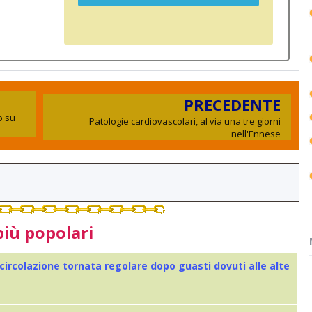
PRECEDENTE
o su
Patologie cardiovascolari, al via una tre giorni
nell'Ennese
più popolari
 circolazione tornata regolare dopo guasti dovuti alle alte