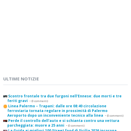
ULTIME NOTIZIE
Scontro frontale tra due furgoni nell'Ennese: due morti e tre
feriti gravi
-
(0 commenti)
Linea Palermo – Trapani: dalle ore 08:40 circolazione
ferroviaria tornata regolare in prossimità di Palermo
Aeroporto dopo un inconveniente tecnico alla linea
-
(0 commenti)
Perde il controllo dell'auto e si schianta contro una vettura
parcheggiata: muore a 25 anni
-
(0 commenti)
La Guida ai migliori 100 Street food di Sicilia 2026 incorona