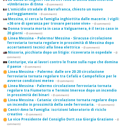
«Umbriaco» di Enna
-
(0 commenti)
L'omicidio stradale di Barrafranca, chiesto un nuovo
patteggiamento
-
(0 commenti)
Messina, si cerca la famiglia inghiottita dalle macerie. I vigili:
«36 ore di speranza per trovare persone vive»
-
(0 commenti)
Donna trovata morta in casa a Valguarnera, è il terzo caso in
20 giorni
-
(0 commenti)
Linea Messina – Palermo/ Messina - Siracusa circolazione
ferroviaria tornata regolare in prossimità di Messina dopo
accertamenti tecnici alla linea elettrica
-
(0 commenti)
Nissoria, picchiata dopo un litigio: ricoverata in ospedale
-
(0
commenti)
Centuripe, via ai lavori contro le frane sulla rupe che domina
il paese
-
(0 commenti)
Linea Messina – Palermo: dalle ore 20:20 circolazione
ferroviaria tornata regolare tra Cefalù e Campofelice per le
avverse condizioni meteo
-
(0 commenti)
Linea Messina - Palermo circolazione ferroviaria tornata
regolare tra Fiumetorto e Termini Imerese dopo un incendio
in prossimità dei binari
-
(0 commenti)
Linea Messina - Catania: circolazione tornata regolare dopo
un incendio in prossimità della sede ferroviaria.
-
(0 commenti)
Centri-Amo la Famiglia: iscrizioni laboratorio di riciclo
creativo
-
(0 commenti)
La vice Presidente del Consiglio Dott.ssa Giorgia Graziano
-
(0
commenti)