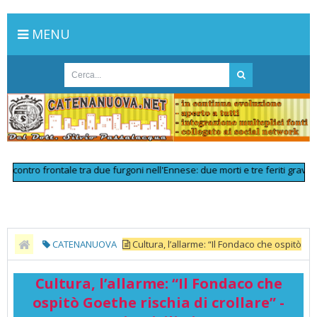
MENU
tro frontale tra due furgoni nell'Ennese: due morti e tre feriti gravi
>>
Li
CATENANUOVA
Cultura, l’allarme: “Il Fondaco che ospitò
Goethe rischia di crollare” - Livesicilia.it
Cultura, l’allarme: “Il Fondaco che
ospitò Goethe rischia di crollare” -