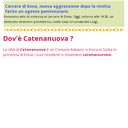
Carcere di Enna, nuova aggressione dopo la rivolta:
ferito un agente penitenziario
Ennesimo atto di violenza al carcere di Enna. Oggi, intorno alle 14.30, un
detenuto straniero psichiatrico, nella Casa circondariale Luigi...
Dov'è Catenanuova ?
La città di
Catenanuova
è un Comune Italiano, si trova in Sicilia in
provincia di Enna, i suoi residenti si chiamano
catenanuovesi
.