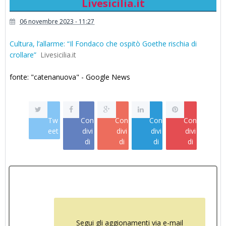
Livesicilia.it
06 novembre 2023 - 11:27
Cultura, l’allarme: “Il Fondaco che ospitò Goethe rischia di
crollare”
Livesicilia.it
fonte: "catenanuova" - Google News
Tw
Con
Con
Con
Con
eet
divi
divi
divi
divi
di
di
di
di
Segui gli aggionamenti via e-mail