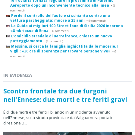
ferroviaria tornata regolare in prossimità di Palermo
Aeroporto dopo un inconveniente tecnico alla linea
-
(0
commenti)
Perde il controllo dell'auto e si schianta contro una
vettura parcheggiata: muore a 25 anni
-
(0 commenti)
La Guida ai migliori 100 Street food di Sicilia 2026 incorona
«Umbriaco» di Enna
-
(0 commenti)
L'omicidio stradale di Barrafranca, chiesto un nuovo
patteggiamento
-
(0 commenti)
Messina, si cerca la famiglia inghiottita dalle macerie. I
vigili: «36 ore di speranza per trovare persone vive»
-
(0
commenti)
IN EVIDENZA
Scontro frontale tra due furgoni
nell'Ennese: due morti e tre feriti gravi
È di due morti e tre feriti il bilancio in un incidente avvenuto
nell’Ennese, sulla strada provinciale da Valguarnera porta in
direzione D...