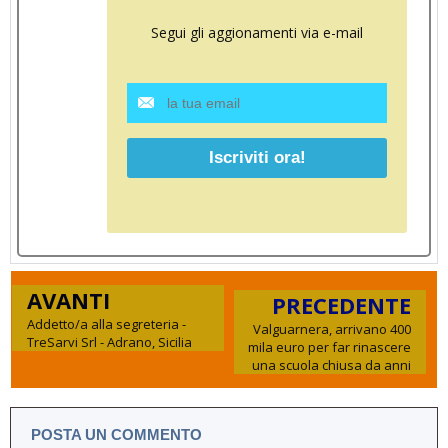
Segui gli aggionamenti via e-mail
AVANTI
PRECEDENTE
Addetto/a alla segreteria -
Valguarnera, arrivano 400
TreSarvi Srl - Adrano, Sicilia
mila euro per far rinascere
una scuola chiusa da anni
POSTA UN COMMENTO