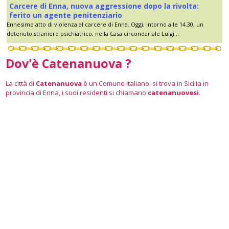
Carcere di Enna, nuova aggressione dopo la rivolta:
ferito un agente penitenziario
Ennesimo atto di violenza al carcere di Enna. Oggi, intorno alle 14.30, un
detenuto straniero psichiatrico, nella Casa circondariale Luigi...
Dov'è Catenanuova ?
La città di
Catenanuova
è un Comune Italiano, si trova in Sicilia in
provincia di Enna, i suoi residenti si chiamano
catenanuovesi
.