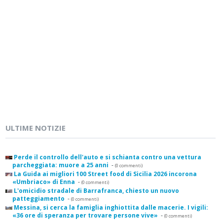
ULTIME NOTIZIE
Perde il controllo dell'auto e si schianta contro una vettura
parcheggiata: muore a 25 anni
-
(0 commenti)
La Guida ai migliori 100 Street food di Sicilia 2026 incorona
«Umbriaco» di Enna
-
(0 commenti)
L'omicidio stradale di Barrafranca, chiesto un nuovo
patteggiamento
-
(0 commenti)
Messina, si cerca la famiglia inghiottita dalle macerie. I vigili:
«36 ore di speranza per trovare persone vive»
-
(0 commenti)