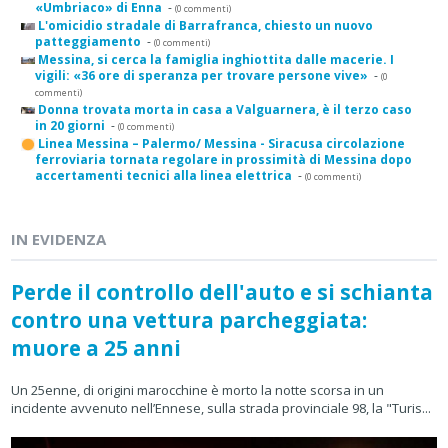
«Umbriaco» di Enna
-
(0 commenti)
L'omicidio stradale di Barrafranca, chiesto un nuovo
patteggiamento
-
(0 commenti)
Messina, si cerca la famiglia inghiottita dalle macerie. I
vigili: «36 ore di speranza per trovare persone vive»
-
(0
commenti)
Donna trovata morta in casa a Valguarnera, è il terzo caso
in 20 giorni
-
(0 commenti)
Linea Messina – Palermo/ Messina - Siracusa circolazione
ferroviaria tornata regolare in prossimità di Messina dopo
accertamenti tecnici alla linea elettrica
-
(0 commenti)
IN EVIDENZA
Perde il controllo dell'auto e si schianta
contro una vettura parcheggiata:
muore a 25 anni
Un 25enne, di origini marocchine è morto la notte scorsa in un
incidente avvenuto nell’Ennese, sulla strada provinciale 98, la "Turis...