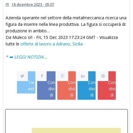
18 dicembre 2023 - 05:07
Azienda operante nel settore della metalmeccanica ricerca una
figura da inserire nella linea produttiva. La figura si occuperà di:
produzione in ambito…
Da Muleco srl - Fri, 15 Dec 2023 17:23:24 GMT - Visualizza
tutte le
offerte di lavoro a Adrano, Sicilia
* ➡️ LEGGI NOTIZIA...
Tw
Con
Con
Con
Con
eet
divi
divi
divi
divi
di
di
di
di