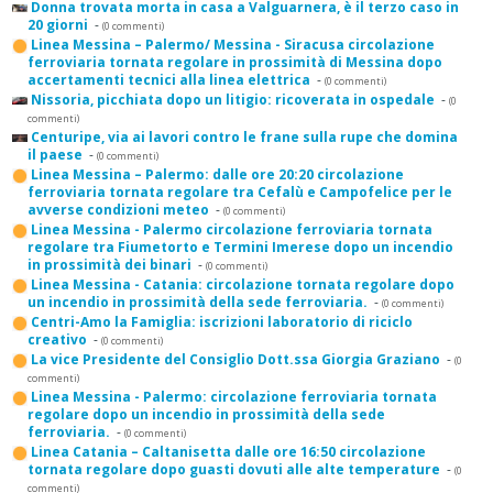
Donna trovata morta in casa a Valguarnera, è il terzo caso in
20 giorni
-
(0 commenti)
Linea Messina – Palermo/ Messina - Siracusa circolazione
ferroviaria tornata regolare in prossimità di Messina dopo
accertamenti tecnici alla linea elettrica
-
(0 commenti)
Nissoria, picchiata dopo un litigio: ricoverata in ospedale
-
(0
commenti)
Centuripe, via ai lavori contro le frane sulla rupe che domina
il paese
-
(0 commenti)
Linea Messina – Palermo: dalle ore 20:20 circolazione
ferroviaria tornata regolare tra Cefalù e Campofelice per le
avverse condizioni meteo
-
(0 commenti)
Linea Messina - Palermo circolazione ferroviaria tornata
regolare tra Fiumetorto e Termini Imerese dopo un incendio
in prossimità dei binari
-
(0 commenti)
Linea Messina - Catania: circolazione tornata regolare dopo
un incendio in prossimità della sede ferroviaria.
-
(0 commenti)
Centri-Amo la Famiglia: iscrizioni laboratorio di riciclo
creativo
-
(0 commenti)
La vice Presidente del Consiglio Dott.ssa Giorgia Graziano
-
(0
commenti)
Linea Messina - Palermo: circolazione ferroviaria tornata
regolare dopo un incendio in prossimità della sede
ferroviaria.
-
(0 commenti)
Linea Catania – Caltanisetta dalle ore 16:50 circolazione
tornata regolare dopo guasti dovuti alle alte temperature
-
(0
commenti)