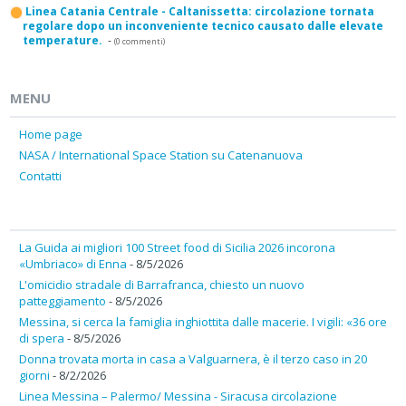
Linea Catania Centrale - Caltanissetta: circolazione tornata
regolare dopo un inconveniente tecnico causato dalle elevate
temperature.
-
(0 commenti)
MENU
Home page
NASA / International Space Station su Catenanuova
Contatti
La Guida ai migliori 100 Street food di Sicilia 2026 incorona
«Umbriaco» di Enna
- 8/5/2026
L'omicidio stradale di Barrafranca, chiesto un nuovo
patteggiamento
- 8/5/2026
Messina, si cerca la famiglia inghiottita dalle macerie. I vigili: «36 ore
di spera
- 8/5/2026
Donna trovata morta in casa a Valguarnera, è il terzo caso in 20
giorni
- 8/2/2026
Linea Messina – Palermo/ Messina - Siracusa circolazione