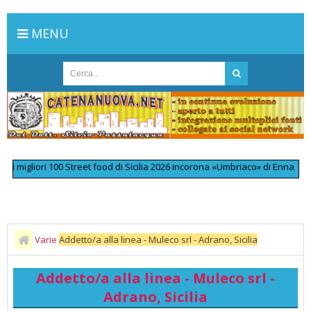
MENU
gliori 100 Street food di Sicilia 2026 incorona «Umbriaco» di Enna
>>
L'om
Varie
Addetto/a alla linea - Muleco srl - Adrano, Sicilia
Addetto/a alla linea - Muleco srl -
Adrano, Sicilia