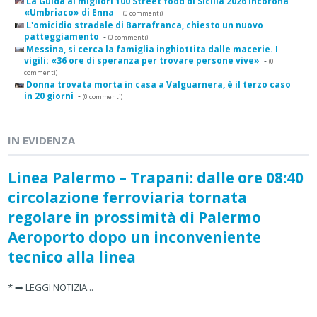
La Guida ai migliori 100 Street food di Sicilia 2026 incorona
«Umbriaco» di Enna
-
(0 commenti)
L'omicidio stradale di Barrafranca, chiesto un nuovo
patteggiamento
-
(0 commenti)
Messina, si cerca la famiglia inghiottita dalle macerie. I
vigili: «36 ore di speranza per trovare persone vive»
-
(0
commenti)
Donna trovata morta in casa a Valguarnera, è il terzo caso
in 20 giorni
-
(0 commenti)
IN EVIDENZA
Linea Palermo – Trapani: dalle ore 08:40
circolazione ferroviaria tornata
regolare in prossimità di Palermo
Aeroporto dopo un inconveniente
tecnico alla linea
* ➡️ LEGGI NOTIZIA...