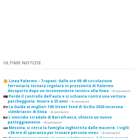
ULTIME NOTIZIE
Linea Palermo – Trapani: dalle ore 08:40 circolazione
ferroviaria tornata regolare in prossimità di Palermo
Aeroporto dopo un inconveniente tecnico alla linea
-
(0 commenti)
Perde il controllo dell'auto e si schianta contro una vettura
parcheggiata: muore a 25 anni
-
(0 commenti)
La Guida ai migliori 100 Street food di Sicilia 2026 incorona
«Umbriaco» di Enna
-
(0 commenti)
L'omicidio stradale di Barrafranca, chiesto un nuovo
patteggiamento
-
(0 commenti)
Messina, si cerca la famiglia inghiottita dalle macerie. I vigili:
«36 ore di speranza per trovare persone vive»
-
(0 commenti)