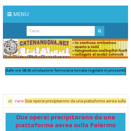
MENU
alle ore 08:40 circolazione ferroviaria tornata regolare in prossimità di P
Varie
Due operai precipitarono da una piattaforma aerea sulla
Palermo Catania: uno morì, l'altro restò gravemente ferito: chiesto il
Due operai precipitarono da una
processo per tre
piattaforma aerea sulla Palermo