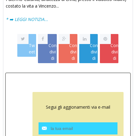
costato la vita a Vincenzo...
* ➡️ LEGGI NOTIZIA...
Tw
Con
Con
Con
Con
eet
divi
divi
divi
divi
di
di
di
di
Segui gli aggionamenti via e-mail