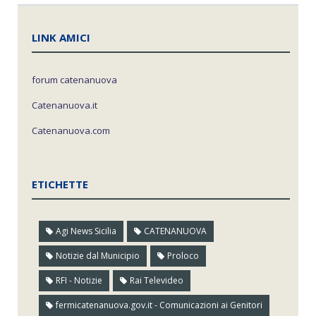
LINK AMICI
forum catenanuova
Catenanuova.it
Catenanuova.com
ETICHETTE
Agi News Sicilia
CATENANUOVA
Notizie dal Municipio
Proloco
RFI - Notizie
Rai Televideo
fermicatenanuova.gov.it - Comunicazioni ai Genitori