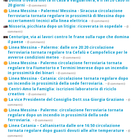
Donna trovata morta in casa a Valguarnera, è il terzo caso in
20 giorni
-
(0 commenti)
Linea Messina – Palermo/ Messina - Siracusa circolazione
ferroviaria tornata regolare in prossimità di Messina dopo
accertamenti tecnici alla linea elettrica
-
(0 commenti)
Nissoria, picchiata dopo un litigio: ricoverata in ospedale
-
(0
commenti)
Centuripe, via ai lavori contro le frane sulla rupe che domina
il paese
-
(0 commenti)
Linea Messina – Palermo: dalle ore 20:20 circolazione
ferroviaria tornata regolare tra Cefalù e Campofelice per le
avverse condizioni meteo
-
(0 commenti)
Linea Messina - Palermo circolazione ferroviaria tornata
regolare tra Fiumetorto e Termini Imerese dopo un incendio
in prossimità dei binari
-
(0 commenti)
Linea Messina - Catania: circolazione tornata regolare dopo
un incendio in prossimità della sede ferroviaria.
-
(0 commenti)
Centri-Amo la Famiglia: iscrizioni laboratorio di riciclo
creativo
-
(0 commenti)
La vice Presidente del Consiglio Dott.ssa Giorgia Graziano
-
(0
commenti)
Linea Messina - Palermo: circolazione ferroviaria tornata
regolare dopo un incendio in prossimità della sede
ferroviaria.
-
(0 commenti)
Linea Catania – Caltanisetta dalle ore 16:50 circolazione
tornata regolare dopo guasti dovuti alle alte temperature
-
(0
commenti)