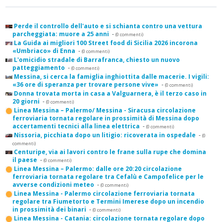
Perde il controllo dell'auto e si schianta contro una vettura
parcheggiata: muore a 25 anni
-
(0 commenti)
La Guida ai migliori 100 Street food di Sicilia 2026 incorona
«Umbriaco» di Enna
-
(0 commenti)
L'omicidio stradale di Barrafranca, chiesto un nuovo
patteggiamento
-
(0 commenti)
Messina, si cerca la famiglia inghiottita dalle macerie. I vigili:
«36 ore di speranza per trovare persone vive»
-
(0 commenti)
Donna trovata morta in casa a Valguarnera, è il terzo caso in
20 giorni
-
(0 commenti)
Linea Messina – Palermo/ Messina - Siracusa circolazione
ferroviaria tornata regolare in prossimità di Messina dopo
accertamenti tecnici alla linea elettrica
-
(0 commenti)
Nissoria, picchiata dopo un litigio: ricoverata in ospedale
-
(0
commenti)
Centuripe, via ai lavori contro le frane sulla rupe che domina
il paese
-
(0 commenti)
Linea Messina – Palermo: dalle ore 20:20 circolazione
ferroviaria tornata regolare tra Cefalù e Campofelice per le
avverse condizioni meteo
-
(0 commenti)
Linea Messina - Palermo circolazione ferroviaria tornata
regolare tra Fiumetorto e Termini Imerese dopo un incendio
in prossimità dei binari
-
(0 commenti)
Linea Messina - Catania: circolazione tornata regolare dopo