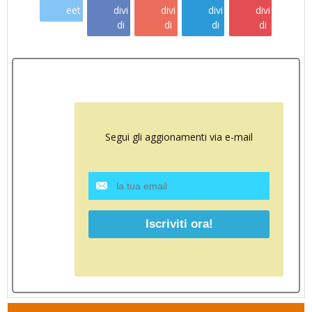
eet
divi
divi
divi
divi
di
di
di
di
Segui gli aggionamenti via e-mail