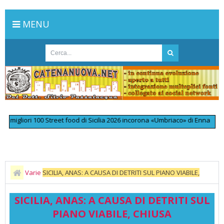
MENU
liori 100 Street food di Sicilia 2026 incorona «Umbriaco» di Enna
>>
L'omi
Varie
SICILIA, ANAS: A CAUSA DI DETRITI SUL PIANO VIABILE,
CHIUSA TEMPORANEAMENTE LA STATALE 192, A ENNA
SICILIA, ANAS: A CAUSA DI DETRITI SUL
PIANO VIABILE, CHIUSA