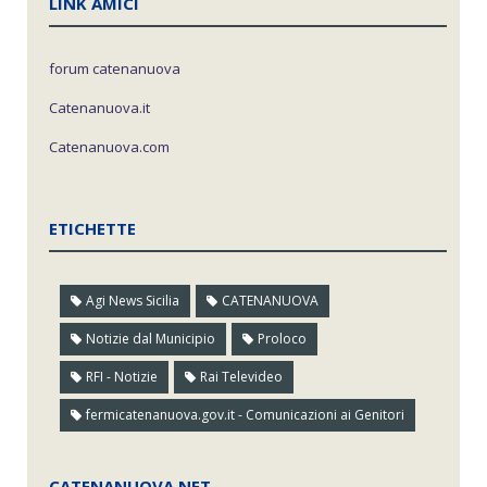
LINK AMICI
forum catenanuova
Catenanuova.it
Catenanuova.com
ETICHETTE
Agi News Sicilia
CATENANUOVA
Notizie dal Municipio
Proloco
RFI - Notizie
Rai Televideo
fermicatenanuova.gov.it - Comunicazioni ai Genitori
CATENANUOVA.NET