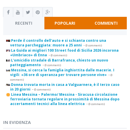
RECENTI
POPOLARI
COMMENTI
Perde il controllo dell'auto e si schianta contro una
vettura parcheggiata: muore a 25 anni
-
(0 commenti)
La Guida ai migliori 100 Street food di Sicilia 2026 incorona
«Umbriaco» di Enna
-
(0 commenti)
L'omicidio stradale di Barrafranca, chiesto un nuovo
patteggiamento
-
(0 commenti)
Messina, si cerca la famiglia inghiottita dalle macerie. I
vigili: «36 ore di speranza per trovare persone vive»
-
(0
commenti)
Donna trovata morta in casa a Valguarnera, è il terzo caso
in 20 giorni
-
(0 commenti)
Linea Messina – Palermo/ Messina - Siracusa circolazione
ferroviaria tornata regolare in prossimità di Messina dopo
accertamenti tecnici alla linea elettrica
-
(0 commenti)
IN EVIDENZA