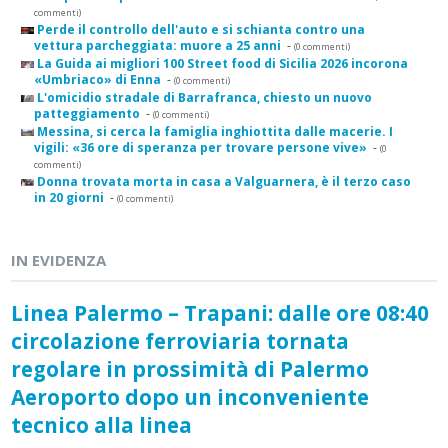
commenti)
Perde il controllo dell'auto e si schianta contro una
vettura parcheggiata: muore a 25 anni
-
(0 commenti)
La Guida ai migliori 100 Street food di Sicilia 2026 incorona
«Umbriaco» di Enna
-
(0 commenti)
L'omicidio stradale di Barrafranca, chiesto un nuovo
patteggiamento
-
(0 commenti)
Messina, si cerca la famiglia inghiottita dalle macerie. I
vigili: «36 ore di speranza per trovare persone vive»
-
(0
commenti)
Donna trovata morta in casa a Valguarnera, è il terzo caso
in 20 giorni
-
(0 commenti)
IN EVIDENZA
Linea Palermo – Trapani: dalle ore 08:40
circolazione ferroviaria tornata
regolare in prossimità di Palermo
Aeroporto dopo un inconveniente
tecnico alla linea