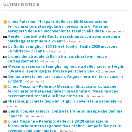
ULTIME NOTIZIE
Linea Palermo – Trapani: dalle ore 08:40 circolazione
ferroviaria tornata regolare in prossimità di Palermo
Aeroporto dopo un inconveniente tecnico alla linea
-
(0 commenti)
Perde il controllo dell'auto e si schianta contro una vettura
parcheggiata: muore a 25 anni
-
(0 commenti)
La Guida ai migliori 100 Street food di Sicilia 2026 incorona
«Umbriaco» di Enna
-
(0 commenti)
L'omicidio stradale di Barrafranca, chiesto un nuovo
patteggiamento
-
(0 commenti)
Messina, si cerca la famiglia inghiottita dalle macerie. I vigili:
«36 ore di speranza per trovare persone vive»
-
(0 commenti)
Donna trovata morta in casa a Valguarnera, è il terzo caso in
20 giorni
-
(0 commenti)
Linea Messina – Palermo/ Messina - Siracusa circolazione
ferroviaria tornata regolare in prossimità di Messina dopo
accertamenti tecnici alla linea elettrica
-
(0 commenti)
Nissoria, picchiata dopo un litigio: ricoverata in ospedale
-
(0
commenti)
Centuripe, via ai lavori contro le frane sulla rupe che domina
il paese
-
(0 commenti)
Linea Messina – Palermo: dalle ore 20:20 circolazione
ferroviaria tornata regolare tra Cefalù e Campofelice per le
avverse condizioni meteo
-
(0 commenti)