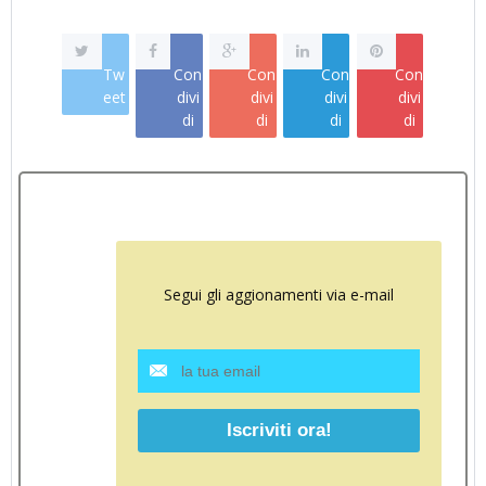
Tw
Con
Con
Con
Con
eet
divi
divi
divi
divi
di
di
di
di
Segui gli aggionamenti via e-mail