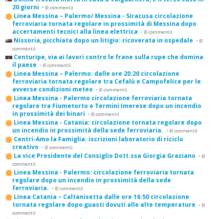
20 giorni
-
(0 commenti)
Linea Messina – Palermo/ Messina - Siracusa circolazione
ferroviaria tornata regolare in prossimità di Messina dopo
accertamenti tecnici alla linea elettrica
-
(0 commenti)
Nissoria, picchiata dopo un litigio: ricoverata in ospedale
-
(0
commenti)
Centuripe, via ai lavori contro le frane sulla rupe che domina
il paese
-
(0 commenti)
Linea Messina – Palermo: dalle ore 20:20 circolazione
ferroviaria tornata regolare tra Cefalù e Campofelice per le
avverse condizioni meteo
-
(0 commenti)
Linea Messina - Palermo circolazione ferroviaria tornata
regolare tra Fiumetorto e Termini Imerese dopo un incendio
in prossimità dei binari
-
(0 commenti)
Linea Messina - Catania: circolazione tornata regolare dopo
un incendio in prossimità della sede ferroviaria.
-
(0 commenti)
Centri-Amo la Famiglia: iscrizioni laboratorio di riciclo
creativo
-
(0 commenti)
La vice Presidente del Consiglio Dott.ssa Giorgia Graziano
-
(0
commenti)
Linea Messina - Palermo: circolazione ferroviaria tornata
regolare dopo un incendio in prossimità della sede
ferroviaria.
-
(0 commenti)
Linea Catania – Caltanisetta dalle ore 16:50 circolazione
tornata regolare dopo guasti dovuti alle alte temperature
-
(0
commenti)