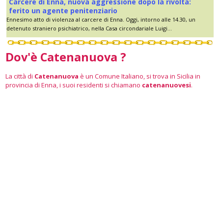
Carcere di Enna, nuova aggressione dopo la rivolta:
ferito un agente penitenziario
Ennesimo atto di violenza al carcere di Enna. Oggi, intorno alle 14.30, un
detenuto straniero psichiatrico, nella Casa circondariale Luigi...
Dov'è Catenanuova ?
La città di
Catenanuova
è un Comune Italiano, si trova in Sicilia in
provincia di Enna, i suoi residenti si chiamano
catenanuovesi
.