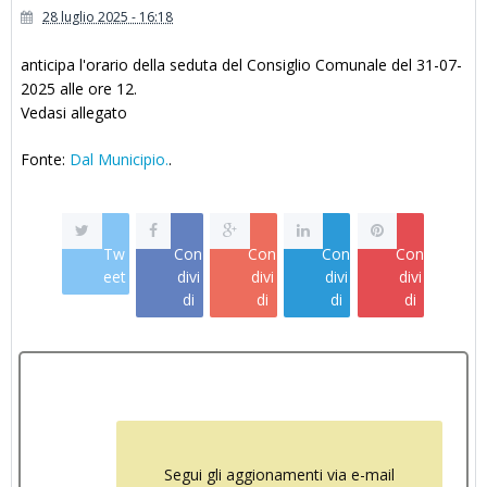
28 luglio 2025 - 16:18
anticipa l'orario della seduta del Consiglio Comunale del 31-07-
2025 alle ore 12.
Vedasi allegato
Fonte:
Dal Municipio.
.
Tw
Con
Con
Con
Con
eet
divi
divi
divi
divi
di
di
di
di
Segui gli aggionamenti via e-mail