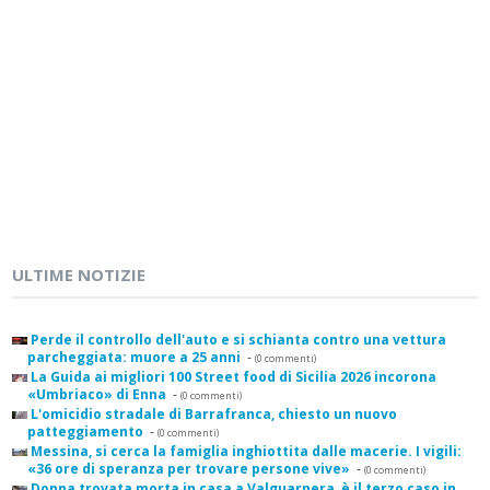
ULTIME NOTIZIE
Perde il controllo dell'auto e si schianta contro una vettura
parcheggiata: muore a 25 anni
-
(0 commenti)
La Guida ai migliori 100 Street food di Sicilia 2026 incorona
«Umbriaco» di Enna
-
(0 commenti)
L'omicidio stradale di Barrafranca, chiesto un nuovo
patteggiamento
-
(0 commenti)
Messina, si cerca la famiglia inghiottita dalle macerie. I vigili:
«36 ore di speranza per trovare persone vive»
-
(0 commenti)
Donna trovata morta in casa a Valguarnera, è il terzo caso in