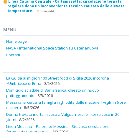
Linea Catania Centrale - Caltanissetta: circolazione tornata
regolare dopo un inconveniente tecnico causato dalle elevate
temperature.
-
(0 commenti)
MENU
Home page
NASA / International Space Station su Catenanuova
Contatti
La Guida ai migliori 100 Street food di Sicilia 2026 incorona
«Umbriaco» di Enna
- 8/5/2026
L'omicidio stradale di Barrafranca, chiesto un nuovo
patteggiamento
- 8/5/2026
Messina, si cerca la famiglia inghiottita dalle macerie. I vigili: «36 ore
di spera
- 8/5/2026
Donna trovata morta in casa a Valguarnera, è il terzo caso in 20
giorni
- 8/2/2026
Linea Messina – Palermo/ Messina - Siracusa circolazione
ferroviaria tornata regol
- 8/2/2026