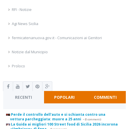
RFI - Notizie
Agi News Sicilia
fermicatenanuova.gov.it - Comunicazioni ai Genitori
Notizie dal Municipio
Proloco
RECENTI
POPOLARI
COMMENTI
Perde il controllo dell'auto e si schianta contro una
vettura parcheggiata: muore a 25 anni
-
(0 commenti)
La Guida ai migliori 100 Street food di Sicilia 2026 incorona
«Umbriaco» di Enna
-