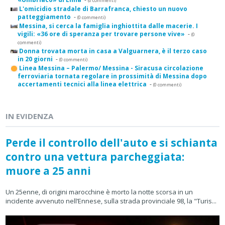
(0 commenti)
L'omicidio stradale di Barrafranca, chiesto un nuovo
patteggiamento
-
(0 commenti)
Messina, si cerca la famiglia inghiottita dalle macerie. I
vigili: «36 ore di speranza per trovare persone vive»
-
(0
commenti)
Donna trovata morta in casa a Valguarnera, è il terzo caso
in 20 giorni
-
(0 commenti)
Linea Messina – Palermo/ Messina - Siracusa circolazione
ferroviaria tornata regolare in prossimità di Messina dopo
accertamenti tecnici alla linea elettrica
-
(0 commenti)
IN EVIDENZA
Perde il controllo dell'auto e si schianta
contro una vettura parcheggiata:
muore a 25 anni
Un 25enne, di origini marocchine è morto la notte scorsa in un
incidente avvenuto nell’Ennese, sulla strada provinciale 98, la "Turis...