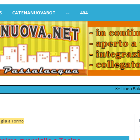
S
CATENANUOVABOT
--
404
>>
Linea Palermo – Tr
glia a Torino