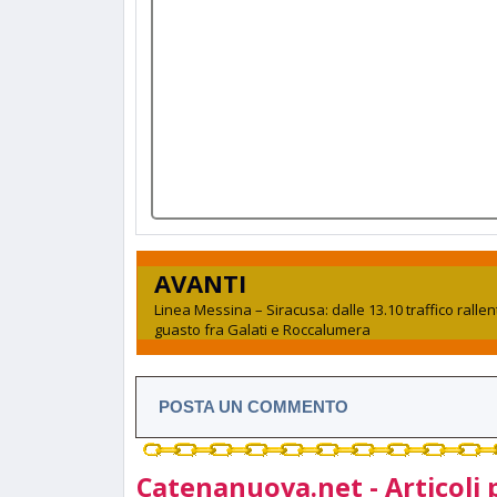
AVANTI
Linea Messina – Siracusa: dalle 13.10 traffico ralle
guasto fra Galati e Roccalumera
POSTA UN COMMENTO
Catenanuova.net - Articoli 