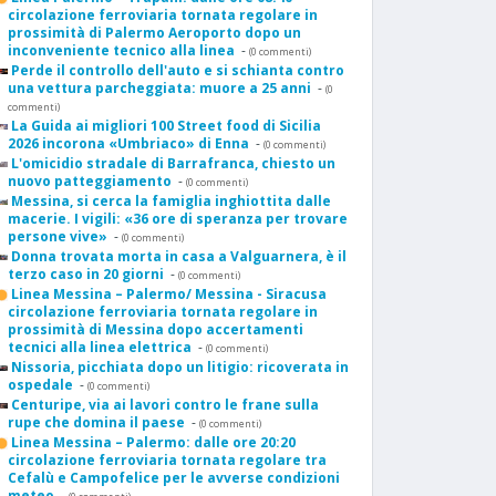
circolazione ferroviaria tornata regolare in
prossimità di Palermo Aeroporto dopo un
inconveniente tecnico alla linea
-
(0 commenti)
Perde il controllo dell'auto e si schianta contro
una vettura parcheggiata: muore a 25 anni
-
(0
commenti)
La Guida ai migliori 100 Street food di Sicilia
2026 incorona «Umbriaco» di Enna
-
(0 commenti)
L'omicidio stradale di Barrafranca, chiesto un
nuovo patteggiamento
-
(0 commenti)
Messina, si cerca la famiglia inghiottita dalle
macerie. I vigili: «36 ore di speranza per trovare
persone vive»
-
(0 commenti)
Donna trovata morta in casa a Valguarnera, è il
terzo caso in 20 giorni
-
(0 commenti)
Linea Messina – Palermo/ Messina - Siracusa
circolazione ferroviaria tornata regolare in
prossimità di Messina dopo accertamenti
tecnici alla linea elettrica
-
(0 commenti)
Nissoria, picchiata dopo un litigio: ricoverata in
ospedale
-
(0 commenti)
Centuripe, via ai lavori contro le frane sulla
rupe che domina il paese
-
(0 commenti)
Linea Messina – Palermo: dalle ore 20:20
circolazione ferroviaria tornata regolare tra
Cefalù e Campofelice per le avverse condizioni
meteo
-