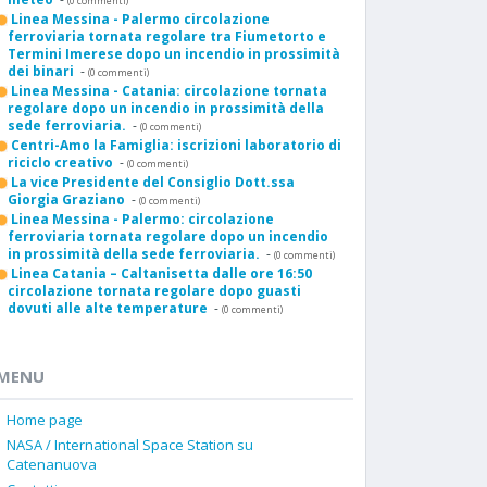
(0 commenti)
Linea Messina - Palermo circolazione
ferroviaria tornata regolare tra Fiumetorto e
Termini Imerese dopo un incendio in prossimità
dei binari
-
(0 commenti)
Linea Messina - Catania: circolazione tornata
regolare dopo un incendio in prossimità della
sede ferroviaria.
-
(0 commenti)
Centri-Amo la Famiglia: iscrizioni laboratorio di
riciclo creativo
-
(0 commenti)
La vice Presidente del Consiglio Dott.ssa
Giorgia Graziano
-
(0 commenti)
Linea Messina - Palermo: circolazione
ferroviaria tornata regolare dopo un incendio
in prossimità della sede ferroviaria.
-
(0 commenti)
Linea Catania – Caltanisetta dalle ore 16:50
circolazione tornata regolare dopo guasti
dovuti alle alte temperature
-
(0 commenti)
MENU
Home page
NASA / International Space Station su
Catenanuova