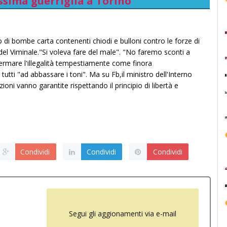
ssima guerriglia a Torino
o di bombe carta contenenti chiodi e bulloni contro le forze di
del Viminale."Si voleva fare del male". "No faremo sconti a
fermare l'illegalità tempestiamente come finora
tti "ad abbassare i toni". Ma su Fb,il ministro dell'Interno
ioni vanno garantite rispettando il principio di libertà e
Condividi
Condividi
Condividi
Segui gli aggionamenti via e-mail