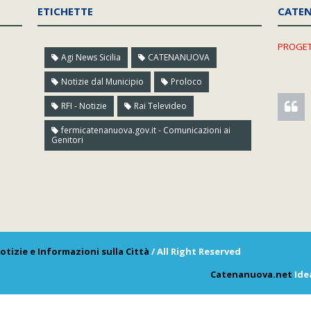
ETICHETTE
CATE
PROGET
Agi News Sicilia
CATENANUOVA
Notizie dal Municipio
Proloco
RFI - Notizie
Rai Televideo
fermicatenanuova.gov.it - Comunicazioni ai
Genitori
otizie e Informazioni sulla Città
/ All Right Reserved
Catenanuova.net
Ide