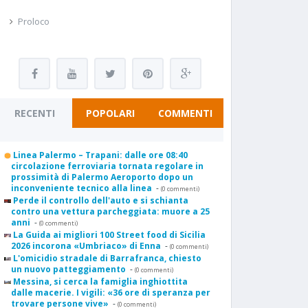
Proloco
RECENTI
POPOLARI
COMMENTI
Linea Palermo – Trapani: dalle ore 08:40
circolazione ferroviaria tornata regolare in
prossimità di Palermo Aeroporto dopo un
inconveniente tecnico alla linea
-
(0 commenti)
Perde il controllo dell'auto e si schianta
contro una vettura parcheggiata: muore a 25
anni
-
(0 commenti)
La Guida ai migliori 100 Street food di Sicilia
2026 incorona «Umbriaco» di Enna
-
(0 commenti)
L'omicidio stradale di Barrafranca, chiesto
un nuovo patteggiamento
-
(0 commenti)
Messina, si cerca la famiglia inghiottita
dalle macerie. I vigili: «36 ore di speranza per
trovare persone vive»
-
(0 commenti)