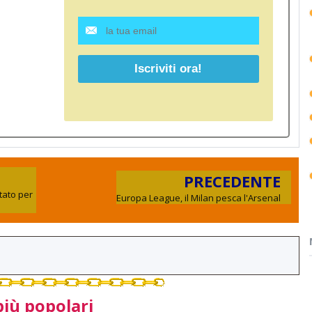
PRECEDENTE
ntato per
Europa League, il Milan pesca l'Arsenal
più popolari