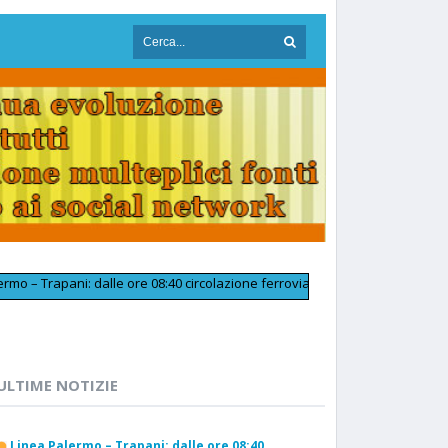
apani: dalle ore 08:40 circolazione ferroviaria tornata regolare in prossim
ULTIME NOTIZIE
Linea Palermo – Trapani: dalle ore 08:40