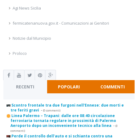
Agi News Sicilia
fermicatenanuova.gov.it - Comunicazioni ai Genitori
Notizie dal Municipio
Proloco
RECENTI
POPOLARI
COMMENTI
Scontro frontale tra due furgoni nell'Ennese: due morti e
tre feriti gravi
-
(0 commenti)
Linea Palermo – Trapani: dalle ore 08:40 circolazione
ferroviaria tornata regolare in prossimità di Palermo
Aeroporto dopo un inconveniente tecnico alla linea
-
(0
commenti)
Perde il controllo dell'auto e si schianta contro una