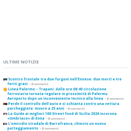
ULTIME NOTIZIE
Scontro frontale tra due furgoni nell'Ennese: due morti e tre
feriti gravi
-
(0 commenti)
Linea Palermo – Trapani: dalle ore 08:40 circolazione
ferroviaria tornata regolare in prossimità di Palermo
Aeroporto dopo un inconveniente tecnico alla linea
-
(0 commenti)
Perde il controllo dell'auto e si schianta contro una vettura
parcheggiata: muore a 25 anni
-
(0 commenti)
La Guida ai migliori 100 Street food di Sicilia 2026 incorona
«Umbriaco» di Enna
-
(0 commenti)
L'omicidio stradale di Barrafranca, chiesto un nuovo
patteggiamento
-
(0 commenti)