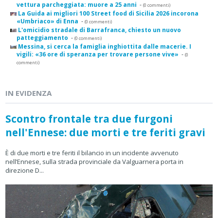
vettura parcheggiata: muore a 25 anni
-
(0 commenti)
La Guida ai migliori 100 Street food di Sicilia 2026 incorona
«Umbriaco» di Enna
-
(0 commenti)
L'omicidio stradale di Barrafranca, chiesto un nuovo
patteggiamento
-
(0 commenti)
Messina, si cerca la famiglia inghiottita dalle macerie. I
vigili: «36 ore di speranza per trovare persone vive»
-
(0
commenti)
IN EVIDENZA
Scontro frontale tra due furgoni
nell'Ennese: due morti e tre feriti gravi
È di due morti e tre feriti il bilancio in un incidente avvenuto
nell’Ennese, sulla strada provinciale da Valguarnera porta in
direzione D...