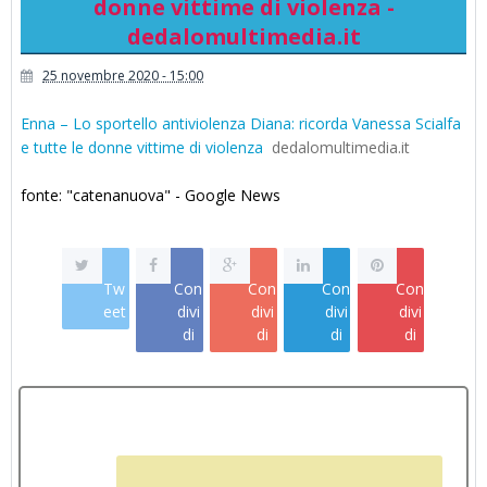
donne vittime di violenza -
dedalomultimedia.it
25 novembre 2020 - 15:00
Enna – Lo sportello antiviolenza Diana: ricorda Vanessa Scialfa
e tutte le donne vittime di violenza
dedalomultimedia.it
fonte: "catenanuova" - Google News
Tw
Con
Con
Con
Con
eet
divi
divi
divi
divi
di
di
di
di