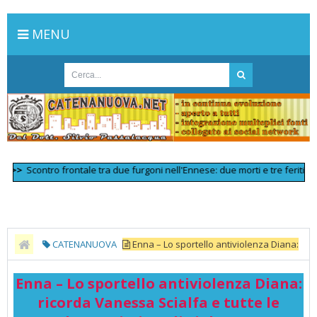
MENU
Scontro frontale tra due furgoni nell'Ennese: due morti e tre feriti gravi
>
CATENANUOVA
Enna – Lo sportello antiviolenza Diana:
ricorda Vanessa Scialfa e tutte le donne vittime di violenza -
Enna – Lo sportello antiviolenza Diana:
dedalomultimedia.it
ricorda Vanessa Scialfa e tutte le