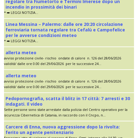
regolare tra Fiumetorto e Termini Imerese dopo un
incendio in prossimità dei binari
* ➡️ LEGGI NOTIZIA...
Linea Messina – Palermo: dalle ore 20:20 circolazione
ferroviaria tornata regolare tra Cefalù e Campofelice
per le avverse condizioni meteo
* ➡️ LEGGI NOTIZIA...
allerta meteo
avviso protezione civile- rischio ondate di calore n. 126 del 28/06/2026
validità' dalle ore 0.00 del 29/06/2026 per le successive 24...
allerta meteo
avviso protezione civile- rischio ondate di calore n. 126 del 28/06/2026
validità' dalle ore 0.00 del 29/06/2026 per le successive 24...
Pedopornografia, scatta il blitz in 17 città: 7 arresti e 30
indagati. Il video
Sette persone sono state arrestate dalla polizia del Centro operativo per la
sicurezza Cibernetica di Catania, in raccordo con il Cncpo, n...
Carcere di Enna, nuova aggressione dopo la rivolta:
ferito un agente penitenziario
Ennesimo atto di violenza al carcere di Enna. Oggi, intorno alle 14.30, un