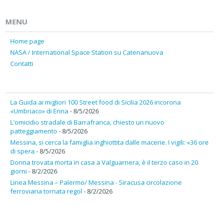
MENU
Home page
NASA / International Space Station su Catenanuova
Contatti
La Guida ai migliori 100 Street food di Sicilia 2026 incorona
«Umbriaco» di Enna
- 8/5/2026
L'omicidio stradale di Barrafranca, chiesto un nuovo
patteggiamento
- 8/5/2026
Messina, si cerca la famiglia inghiottita dalle macerie. I vigili: «36 ore
di spera
- 8/5/2026
Donna trovata morta in casa a Valguarnera, è il terzo caso in 20
giorni
- 8/2/2026
Linea Messina – Palermo/ Messina - Siracusa circolazione
ferroviaria tornata regol
- 8/2/2026