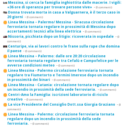
Messina, si cerca la famiglia inghiottita dalle macerie. I vigili:
«36 ore di speranza per trovare persone vive»
-
(0 commenti)
Donna trovata morta in casa a Valguarnera, è il terzo caso in
20 giorni
-
(0 commenti)
Linea Messina – Palermo/ Messina - Siracusa circolazione
ferroviaria tornata regolare in prossimità di Messina dopo
accertamenti tecnici alla linea elettrica
-
(0 commenti)
Nissoria, picchiata dopo un litigio: ricoverata in ospedale
-
(0
commenti)
Centuripe, via ai lavori contro le frane sulla rupe che domina
il paese
-
(0 commenti)
Linea Messina – Palermo: dalle ore 20:20 circolazione
ferroviaria tornata regolare tra Cefalù e Campofelice per le
avverse condizioni meteo
-
(0 commenti)
Linea Messina - Palermo circolazione ferroviaria tornata
regolare tra Fiumetorto e Termini Imerese dopo un incendio
in prossimità dei binari
-
(0 commenti)
Linea Messina - Catania: circolazione tornata regolare dopo
un incendio in prossimità della sede ferroviaria.
-
(0 commenti)
Centri-Amo la Famiglia: iscrizioni laboratorio di riciclo
creativo
-
(0 commenti)
La vice Presidente del Consiglio Dott.ssa Giorgia Graziano
-
(0
commenti)
Linea Messina - Palermo: circolazione ferroviaria tornata
regolare dopo un incendio in prossimità della sede
ferroviaria.
-
(0 commenti)