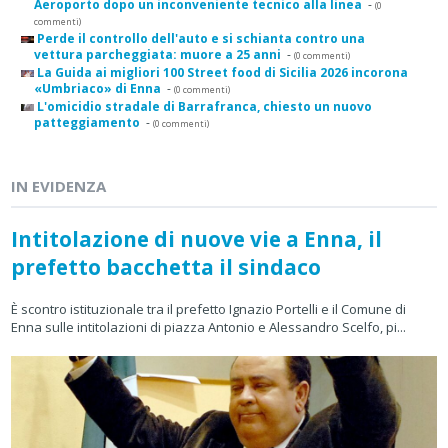
Aeroporto dopo un inconveniente tecnico alla linea
-
(0
commenti)
Perde il controllo dell'auto e si schianta contro una
vettura parcheggiata: muore a 25 anni
-
(0 commenti)
La Guida ai migliori 100 Street food di Sicilia 2026 incorona
«Umbriaco» di Enna
-
(0 commenti)
L'omicidio stradale di Barrafranca, chiesto un nuovo
patteggiamento
-
(0 commenti)
IN EVIDENZA
Intitolazione di nuove vie a Enna, il
prefetto bacchetta il sindaco
È scontro istituzionale tra il prefetto Ignazio Portelli e il Comune di
Enna sulle intitolazioni di piazza Antonio e Alessandro Scelfo, pi...