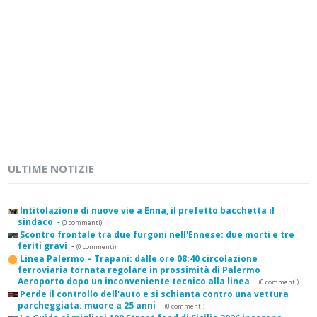
ULTIME NOTIZIE
Intitolazione di nuove vie a Enna, il prefetto bacchetta il
sindaco
-
(0 commenti)
Scontro frontale tra due furgoni nell'Ennese: due morti e tre
feriti gravi
-
(0 commenti)
Linea Palermo – Trapani: dalle ore 08:40 circolazione
ferroviaria tornata regolare in prossimità di Palermo
Aeroporto dopo un inconveniente tecnico alla linea
-
(0 commenti)
Perde il controllo dell'auto e si schianta contro una vettura
parcheggiata: muore a 25 anni
-
(0 commenti)