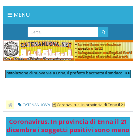
MENU
titolazione di nuove vie a Enna, il prefetto bacchetta il sindaco
>>
Scontro 
CATENANUOVA
Coronavirus. In provincia di Enna il 21
dicembre i soggetti positivi sono meno di 380 - TeleNicosia
Coronavirus. In provincia di Enna il 21
dicembre i soggetti positivi sono meno