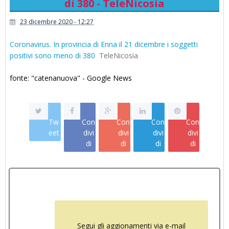
di 380 - TeleNicosia
23 dicembre 2020 - 12:27
Coronavirus. In provincia di Enna il 21 dicembre i soggetti
positivi sono meno di 380
TeleNicosia
fonte: "catenanuova" - Google News
Tw
Con
Con
Con
Con
eet
divi
divi
divi
divi
di
di
di
di
Segui gli aggionamenti via e-mail