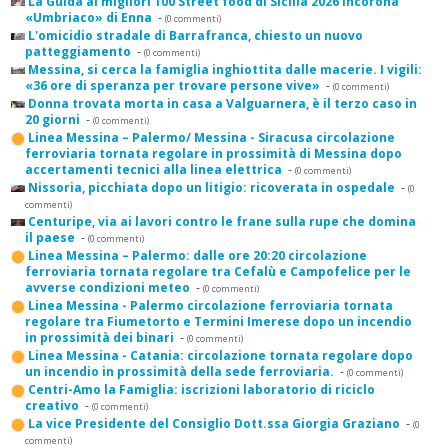
La Guida ai migliori 100 Street food di Sicilia 2026 incorona
«Umbriaco» di Enna
-
(0 commenti)
L'omicidio stradale di Barrafranca, chiesto un nuovo
patteggiamento
-
(0 commenti)
Messina, si cerca la famiglia inghiottita dalle macerie. I vigili:
«36 ore di speranza per trovare persone vive»
-
(0 commenti)
Donna trovata morta in casa a Valguarnera, è il terzo caso in
20 giorni
-
(0 commenti)
Linea Messina – Palermo/ Messina - Siracusa circolazione
ferroviaria tornata regolare in prossimità di Messina dopo
accertamenti tecnici alla linea elettrica
-
(0 commenti)
Nissoria, picchiata dopo un litigio: ricoverata in ospedale
-
(0
commenti)
Centuripe, via ai lavori contro le frane sulla rupe che domina
il paese
-
(0 commenti)
Linea Messina – Palermo: dalle ore 20:20 circolazione
ferroviaria tornata regolare tra Cefalù e Campofelice per le
avverse condizioni meteo
-
(0 commenti)
Linea Messina - Palermo circolazione ferroviaria tornata
regolare tra Fiumetorto e Termini Imerese dopo un incendio
in prossimità dei binari
-
(0 commenti)
Linea Messina - Catania: circolazione tornata regolare dopo
un incendio in prossimità della sede ferroviaria.
-
(0 commenti)
Centri-Amo la Famiglia: iscrizioni laboratorio di riciclo
creativo
-
(0 commenti)
La vice Presidente del Consiglio Dott.ssa Giorgia Graziano
-
(0
commenti)