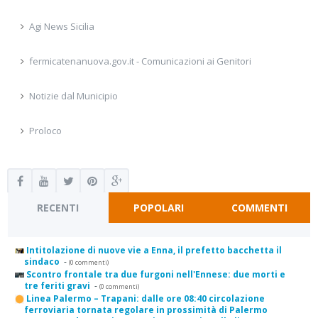
Agi News Sicilia
fermicatenanuova.gov.it - Comunicazioni ai Genitori
Notizie dal Municipio
Proloco
RECENTI
POPOLARI
COMMENTI
Intitolazione di nuove vie a Enna, il prefetto bacchetta il
sindaco
-
(0 commenti)
Scontro frontale tra due furgoni nell'Ennese: due morti e
tre feriti gravi
-
(0 commenti)
Linea Palermo – Trapani: dalle ore 08:40 circolazione
ferroviaria tornata regolare in prossimità di Palermo