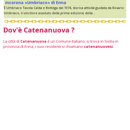
incorona «Umbriaco» di Enna
È Umbriaco Tavola Calda e Bottega dal 1974, storica attività guidata da Rosario
Umbriaco, il vincitore assoluto della prima edizione della...
Dov'è Catenanuova ?
La città di
Catenanuova
è un Comune Italiano, si trova in Sicilia in
provincia di Enna, i suoi residenti si chiamano
catenanuovesi
.