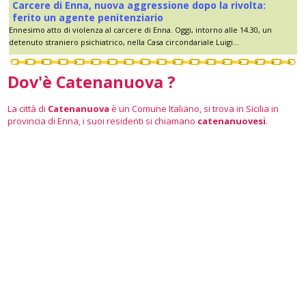
Carcere di Enna, nuova aggressione dopo la rivolta:
ferito un agente penitenziario
Ennesimo atto di violenza al carcere di Enna. Oggi, intorno alle 14.30, un
detenuto straniero psichiatrico, nella Casa circondariale Luigi...
Dov'è Catenanuova ?
La città di
Catenanuova
è un Comune Italiano, si trova in Sicilia in
provincia di Enna, i suoi residenti si chiamano
catenanuovesi
.