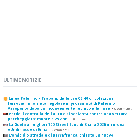
ULTIME NOTIZIE
Linea Palermo – Trapani: dalle ore 08:40 circolazione
ferroviaria tornata regolare in prossimità di Palermo
Aeroporto dopo un inconveniente tecnico alla linea
-
(0 commenti)
Perde il controllo dell'auto e si schianta contro una vettura
parcheggiata: muore a 25 anni
-
(0 commenti)
La Guida ai migliori 100 Street food di Sicilia 2026 incorona
«Umbriaco» di Enna
-
(0 commenti)
L'omicidio stradale di Barrafranca, chiesto un nuovo