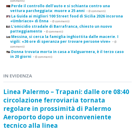
commenti)
Perde il controllo dell'auto e si schianta contro una
vettura parcheggiata: muore a 25 anni
-
(0 commenti)
La Guida ai migliori 100 Street food di Sicilia 2026 incorona
«Umbriaco» di Enna
-
(0 commenti)
L'omicidio stradale di Barrafranca, chiesto un nuovo
patteggiamento
-
(0 commenti)
Messina, si cerca la famiglia inghiottita dalle macerie. I
vigili: «36 ore di speranza per trovare persone vive»
-
(0
commenti)
Donna trovata morta in casa a Valguarnera, è il terzo caso
in 20 giorni
-
(0 commenti)
IN EVIDENZA
Linea Palermo – Trapani: dalle ore 08:40
circolazione ferroviaria tornata
regolare in prossimità di Palermo
Aeroporto dopo un inconveniente
tecnico alla linea