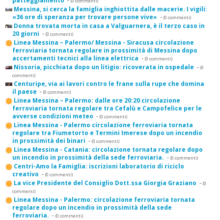
patteggiamento
-
(0 commenti)
Messina, si cerca la famiglia inghiottita dalle macerie. I vigili:
«36 ore di speranza per trovare persone vive»
-
(0 commenti)
Donna trovata morta in casa a Valguarnera, è il terzo caso in
20 giorni
-
(0 commenti)
Linea Messina – Palermo/ Messina - Siracusa circolazione
ferroviaria tornata regolare in prossimità di Messina dopo
accertamenti tecnici alla linea elettrica
-
(0 commenti)
Nissoria, picchiata dopo un litigio: ricoverata in ospedale
-
(0
commenti)
Centuripe, via ai lavori contro le frane sulla rupe che domina
il paese
-
(0 commenti)
Linea Messina – Palermo: dalle ore 20:20 circolazione
ferroviaria tornata regolare tra Cefalù e Campofelice per le
avverse condizioni meteo
-
(0 commenti)
Linea Messina - Palermo circolazione ferroviaria tornata
regolare tra Fiumetorto e Termini Imerese dopo un incendio
in prossimità dei binari
-
(0 commenti)
Linea Messina - Catania: circolazione tornata regolare dopo
un incendio in prossimità della sede ferroviaria.
-
(0 commenti)
Centri-Amo la Famiglia: iscrizioni laboratorio di riciclo
creativo
-
(0 commenti)
La vice Presidente del Consiglio Dott.ssa Giorgia Graziano
-
(0
commenti)
Linea Messina - Palermo: circolazione ferroviaria tornata
regolare dopo un incendio in prossimità della sede
ferroviaria.
-
(0 commenti)