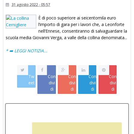
31 agosto 2022 - 05:57
È di poco superiore ai seicentomila euro
l’importo di gara per i lavori che, a Leonforte
nell’Ennese, consentiranno di salvaguardare la
scuola media Giovanni Verga, a valle della collina denominata...
* ➡️ LEGGI NOTIZIA...
Tw
Con
Con
Con
Con
eet
divi
divi
divi
divi
di
di
di
di