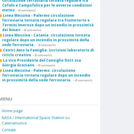
circolazione ferroviaria tornata regolare tra
Cefalù e Campofelice per le avverse condizioni
meteo
-
(0 commenti)
Linea Messina - Palermo circolazione
ferroviaria tornata regolare tra Fiumetorto e
Termini Imerese dopo un incendio in prossimità
dei binari
-
(0 commenti)
Linea Messina - Catania: circolazione tornata
regolare dopo un incendio in prossimità della
sede ferroviaria.
-
(0 commenti)
Centri-Amo la Famiglia: iscrizioni laboratorio di
riciclo creativo
-
(0 commenti)
La vice Presidente del Consiglio Dott.ssa
Giorgia Graziano
-
(0 commenti)
Linea Messina - Palermo: circolazione
ferroviaria tornata regolare dopo un incendio
in prossimità della sede ferroviaria.
-
(0 commenti)
MENU
Home page
NASA / International Space Station su
Catenanuova
Contatti