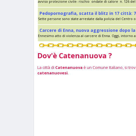
avviso protezione civile- rischio ondate di calore n. 126 del 
Pedopornografia, scatta il blitz in 17 città: 7
Sette persone sono state arrestate dalla polizia del Centro op
Carcere di Enna, nuova aggressione dopo la 
Ennesimo atto di violenza al carcere di Enna. Oggi, intorno al
Dov'è Catenanuova ?
La città di
Catenanuova
è un Comune Italiano, si trova
catenanuovesi
.