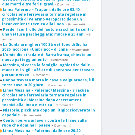
due morti e tre feriti gravi
-
(0 commenti)
Linea Palermo – Trapani: dalle ore 08:40
circolazione ferroviaria tornata regolare in
prossimità di Palermo Aeroporto dopo un
inconveniente tecnico alla linea
-
(0 commenti)
Perde il controllo dell'auto e si schianta contro
una vettura parcheggiata: muore a 25 anni
-
(0
commenti)
La Guida ai migliori 100 Street food di Sicilia
2026 incorona «Umbriaco» di Enna
-
(0 commenti)
L'omicidio stradale di Barrafranca, chiesto un
nuovo patteggiamento
-
(0 commenti)
Messina, si cerca la famiglia inghiottita dalle
macerie. I vigili: «36 ore di speranza per trovare
persone vive»
-
(0 commenti)
Donna trovata morta in casa a Valguarnera, è il
terzo caso in 20 giorni
-
(0 commenti)
Linea Messina – Palermo/ Messina - Siracusa
circolazione ferroviaria tornata regolare in
prossimità di Messina dopo accertamenti
tecnici alla linea elettrica
-
(0 commenti)
Nissoria, picchiata dopo un litigio: ricoverata in
ospedale
-
(0 commenti)
Centuripe, via ai lavori contro le frane sulla
rupe che domina il paese
-
(0 commenti)
Linea Messina – Palermo: dalle ore 20:20