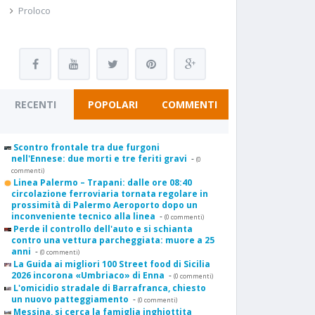
Proloco
RECENTI
POPOLARI
COMMENTI
Scontro frontale tra due furgoni
nell'Ennese: due morti e tre feriti gravi
-
(0
commenti)
Linea Palermo – Trapani: dalle ore 08:40
circolazione ferroviaria tornata regolare in
prossimità di Palermo Aeroporto dopo un
inconveniente tecnico alla linea
-
(0 commenti)
Perde il controllo dell'auto e si schianta
contro una vettura parcheggiata: muore a 25
anni
-
(0 commenti)
La Guida ai migliori 100 Street food di Sicilia
2026 incorona «Umbriaco» di Enna
-
(0 commenti)
L'omicidio stradale di Barrafranca, chiesto
un nuovo patteggiamento
-
(0 commenti)
Messina, si cerca la famiglia inghiottita