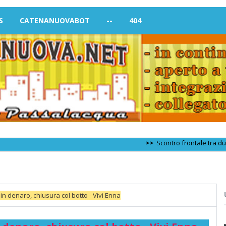
S
CATENANUOVABOT
--
404
>>
Scontro frontale tra due furgoni 
 in denaro, chiusura col botto - Vivi Enna