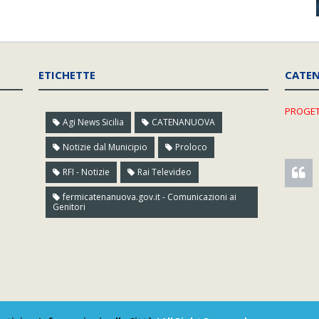
ETICHETTE
CATE
PROGET
Agi News Sicilia
CATENANUOVA
Notizie dal Municipio
Proloco
RFI - Notizie
Rai Televideo
fermicatenanuova.gov.it - Comunicazioni ai
Genitori