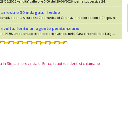
28/06/2026 validità' dalle ore 0.00 del 29/06/2026 per le successive 24...
 arresti e 30 indagati. Il video
erativo per la sicurezza Cibernetica di Catania, in raccordo con il Cncpo, n...
rivolta: ferito un agente penitenziario
le 14.30, un detenuto straniero psichiatrico, nella Casa circondariale Luigi...
 in Sicilia in provincia di Enna, i suoi residenti si chiamano