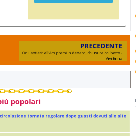
PRECEDENTE
On.Lantieri: all'Ars premi in denaro, chiusura col botto -
Vivi Enna
più popolari
 circolazione tornata regolare dopo guasti dovuti alle alte