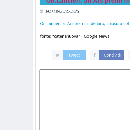
On.Lantieri: all'Ars premi i
14 agosto 2022 - 09:25
On.Lantieri: all'Ars premi in denaro, chiusura col
fonte: "catenanuova" - Google News
Tweet
Condividi