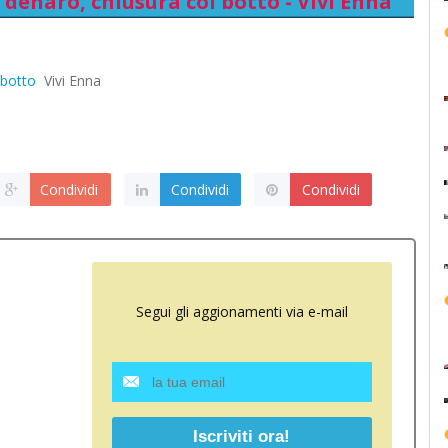
n denaro, chiusura col botto - Vivi Enna
 botto
Vivi Enna
Condividi
Condividi
Condividi
Segui gli aggionamenti via e-mail