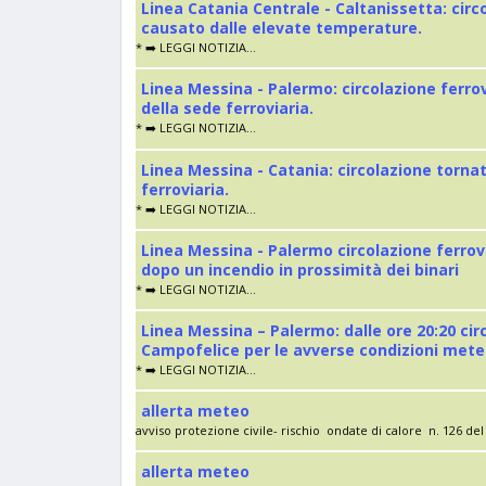
Linea Catania Centrale - Caltanissetta: cir
causato dalle elevate temperature.
* ➡️ LEGGI NOTIZIA...
Linea Messina - Palermo: circolazione ferro
della sede ferroviaria.
* ➡️ LEGGI NOTIZIA...
Linea Messina - Catania: circolazione torna
ferroviaria.
* ➡️ LEGGI NOTIZIA...
Linea Messina - Palermo circolazione ferrov
dopo un incendio in prossimità dei binari
* ➡️ LEGGI NOTIZIA...
Linea Messina – Palermo: dalle ore 20:20 cir
Campofelice per le avverse condizioni met
* ➡️ LEGGI NOTIZIA...
allerta meteo
avviso protezione civile- rischio ondate di calore n. 126 del 
allerta meteo