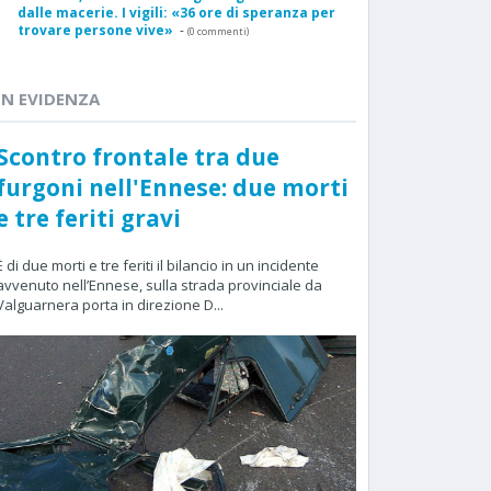
dalle macerie. I vigili: «36 ore di speranza per
trovare persone vive»
-
(0 commenti)
IN EVIDENZA
Scontro frontale tra due
furgoni nell'Ennese: due morti
e tre feriti gravi
È di due morti e tre feriti il bilancio in un incidente
avvenuto nell’Ennese, sulla strada provinciale da
Valguarnera porta in direzione D...