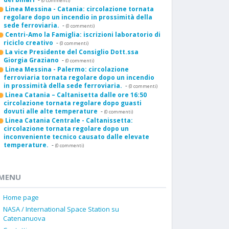
(0 commenti)
Linea Messina - Catania: circolazione tornata
regolare dopo un incendio in prossimità della
sede ferroviaria.
-
(0 commenti)
Centri-Amo la Famiglia: iscrizioni laboratorio di
riciclo creativo
-
(0 commenti)
La vice Presidente del Consiglio Dott.ssa
Giorgia Graziano
-
(0 commenti)
Linea Messina - Palermo: circolazione
ferroviaria tornata regolare dopo un incendio
in prossimità della sede ferroviaria.
-
(0 commenti)
Linea Catania – Caltanisetta dalle ore 16:50
circolazione tornata regolare dopo guasti
dovuti alle alte temperature
-
(0 commenti)
Linea Catania Centrale - Caltanissetta:
circolazione tornata regolare dopo un
inconveniente tecnico causato dalle elevate
temperature.
-
(0 commenti)
MENU
Home page
NASA / International Space Station su
Catenanuova