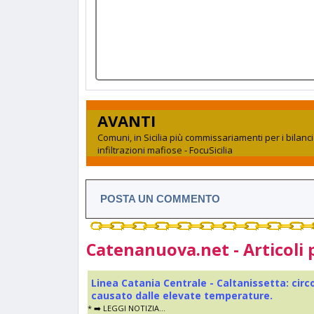
AVANTI
Comuni, in Sicilia più commissariamenti per i bilanc
infiltrazioni mafiose - FocuSicilia
POSTA UN COMMENTO
Catenanuova.net - Articoli 
Linea Catania Centrale - Caltanissetta: cir
causato dalle elevate temperature.
* ➡️ LEGGI NOTIZIA...