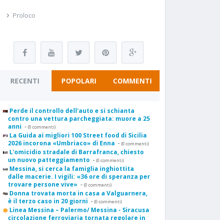
Proloco
RECENTI
POPOLARI
COMMENTI
Perde il controllo dell'auto e si schianta
contro una vettura parcheggiata: muore a 25
anni
-
(0 commenti)
La Guida ai migliori 100 Street food di Sicilia
2026 incorona «Umbriaco» di Enna
-
(0 commenti)
L'omicidio stradale di Barrafranca, chiesto
un nuovo patteggiamento
-
(0 commenti)
Messina, si cerca la famiglia inghiottita
dalle macerie. I vigili: «36 ore di speranza per
trovare persone vive»
-
(0 commenti)
Donna trovata morta in casa a Valguarnera,
è il terzo caso in 20 giorni
-
(0 commenti)
Linea Messina – Palermo/ Messina - Siracusa
circolazione ferroviaria tornata regolare in