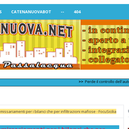
S
CATENANUOVABOT
--
404
>>
Perde il controllo dell'auto e si s
missariamenti per i bilanci che per infiltrazioni mafiose - FocuSicilia