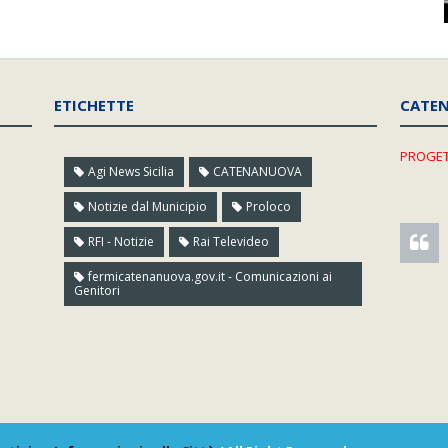
ETICHETTE
CATE
PROGET
Agi News Sicilia
CATENANUOVA
Notizie dal Municipio
Proloco
RFI - Notizie
Rai Televideo
fermicatenanuova.gov.it - Comunicazioni ai
Genitori