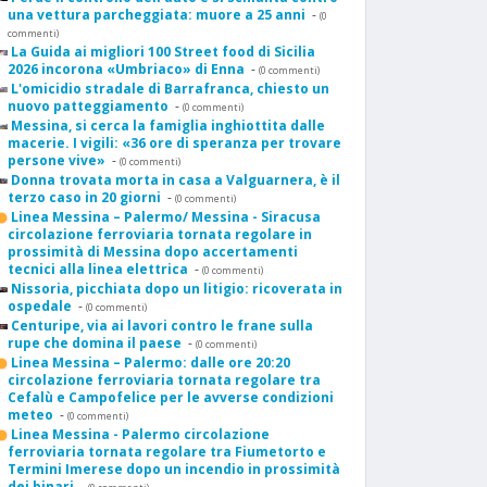
una vettura parcheggiata: muore a 25 anni
-
(0
commenti)
La Guida ai migliori 100 Street food di Sicilia
2026 incorona «Umbriaco» di Enna
-
(0 commenti)
L'omicidio stradale di Barrafranca, chiesto un
nuovo patteggiamento
-
(0 commenti)
Messina, si cerca la famiglia inghiottita dalle
macerie. I vigili: «36 ore di speranza per trovare
persone vive»
-
(0 commenti)
Donna trovata morta in casa a Valguarnera, è il
terzo caso in 20 giorni
-
(0 commenti)
Linea Messina – Palermo/ Messina - Siracusa
circolazione ferroviaria tornata regolare in
prossimità di Messina dopo accertamenti
tecnici alla linea elettrica
-
(0 commenti)
Nissoria, picchiata dopo un litigio: ricoverata in
ospedale
-
(0 commenti)
Centuripe, via ai lavori contro le frane sulla
rupe che domina il paese
-
(0 commenti)
Linea Messina – Palermo: dalle ore 20:20
circolazione ferroviaria tornata regolare tra
Cefalù e Campofelice per le avverse condizioni
meteo
-
(0 commenti)
Linea Messina - Palermo circolazione
ferroviaria tornata regolare tra Fiumetorto e
Termini Imerese dopo un incendio in prossimità
dei binari
-