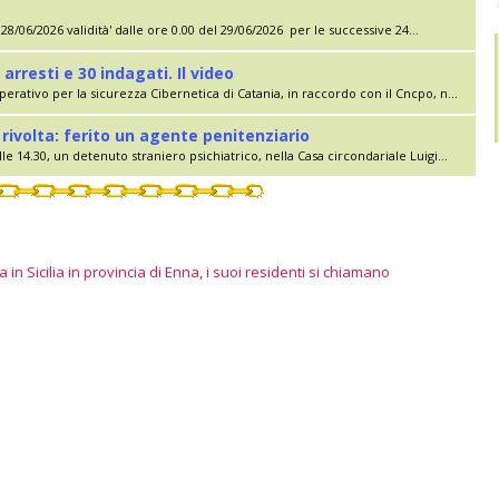
28/06/2026 validità' dalle ore 0.00 del 29/06/2026 per le successive 24...
 arresti e 30 indagati. Il video
erativo per la sicurezza Cibernetica di Catania, in raccordo con il Cncpo, n...
rivolta: ferito un agente penitenziario
le 14.30, un detenuto straniero psichiatrico, nella Casa circondariale Luigi...
 in Sicilia in provincia di Enna, i suoi residenti si chiamano