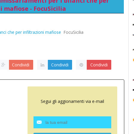
mmissariamenti per i bilanci che per
i mafiose - FocuSicilia
nci che per infiltrazioni mafiose
FocuSicilia
Condividi
Condividi
Condividi
Segui gli aggionamenti via e-mail