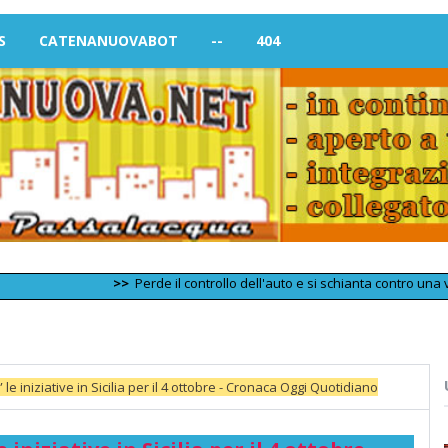
S
CATENANUOVABOT
--
404
>>
Perde il controllo dell'auto e si schianta contro una vettura 
e iniziative in Sicilia per il 4 ottobre - Cronaca Oggi Quotidiano