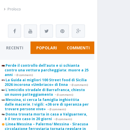
Proloco
RECENTI
POPOLARI
COMMENTI
Perde il controllo dell'auto e si schianta
contro una vettura parcheggiata: muore a 25
anni
-
(0 commenti)
La Guida ai migliori 100 Street food di Sicilia
2026 incorona «Umbriaco» di Enna
-
(0 commenti)
L'omicidio stradale di Barrafranca, chiesto
un nuovo patteggiamento
-
(0 commenti)
Messina, si cerca la famiglia inghiottita
dalle macerie. I vigili: «36 ore di speranza per
trovare persone vive»
-
(0 commenti)
Donna trovata morta in casa a Valguarnera,
è il terzo caso in 20 giorni
-
(0 commenti)
Linea Messina – Palermo/ Messina - Siracusa
circolazione ferroviaria tornata regolare in