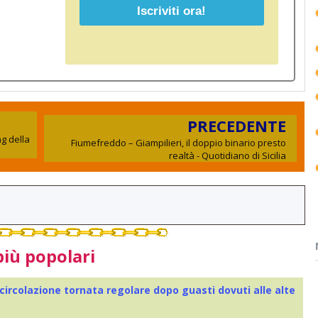
PRECEDENTE
g della
Fiumefreddo – Giampilieri, il doppio binario presto
realtà - Quotidiano di Sicilia
più popolari
 circolazione tornata regolare dopo guasti dovuti alle alte