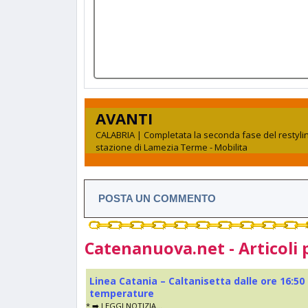
AVANTI
CALABRIA | Completata la seconda fase del restylin
stazione di Lamezia Terme - Mobilita
POSTA UN COMMENTO
Catenanuova.net - Articoli 
Linea Catania – Caltanisetta dalle ore 16:50
temperature
* ➡️ LEGGI NOTIZIA...