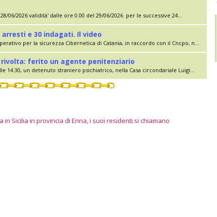
28/06/2026 validità' dalle ore 0.00 del 29/06/2026 per le successive 24...
 arresti e 30 indagati. Il video
erativo per la sicurezza Cibernetica di Catania, in raccordo con il Cncpo, n...
rivolta: ferito un agente penitenziario
le 14.30, un detenuto straniero psichiatrico, nella Casa circondariale Luigi...
 in Sicilia in provincia di Enna, i suoi residenti si chiamano