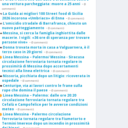
una vettura parcheggiata: muore a 25 anni
-
(0
commenti)
La Guida ai migliori 100 Street food di Sicilia
2026 incorona «Umbriaco» di Enna
-
(0 commenti)
L'omicidio stradale di Barrafranca, chiesto un
nuovo patteggiamento
-
(0 commenti)
Messina, si cerca la famiglia inghiottita dalle
macerie. I vigili: «36 ore di speranza per trovare
persone vive»
-
(0 commenti)
Donna trovata morta in casa a Valguarnera, è il
terzo caso in 20 giorni
-
(0 commenti)
Linea Messina – Palermo/ Messina - Siracusa
circolazione ferroviaria tornata regolare in
prossimità di Messina dopo accertamenti
tecnici alla linea elettrica
-
(0 commenti)
Nissoria, picchiata dopo un litigio: ricoverata in
ospedale
-
(0 commenti)
Centuripe, via ai lavori contro le frane sulla
rupe che domina il paese
-
(0 commenti)
Linea Messina – Palermo: dalle ore 20:20
circolazione ferroviaria tornata regolare tra
Cefalù e Campofelice per le avverse condizioni
meteo
-
(0 commenti)
Linea Messina - Palermo circolazione
ferroviaria tornata regolare tra Fiumetorto e
Termini Imerese dopo un incendio in prossimità
dei binari
-