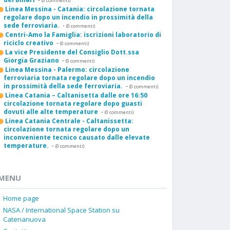
(0 commenti)
Linea Messina - Catania: circolazione tornata
regolare dopo un incendio in prossimità della
sede ferroviaria.
-
(0 commenti)
Centri-Amo la Famiglia: iscrizioni laboratorio di
riciclo creativo
-
(0 commenti)
La vice Presidente del Consiglio Dott.ssa
Giorgia Graziano
-
(0 commenti)
Linea Messina - Palermo: circolazione
ferroviaria tornata regolare dopo un incendio
in prossimità della sede ferroviaria.
-
(0 commenti)
Linea Catania – Caltanisetta dalle ore 16:50
circolazione tornata regolare dopo guasti
dovuti alle alte temperature
-
(0 commenti)
Linea Catania Centrale - Caltanissetta:
circolazione tornata regolare dopo un
inconveniente tecnico causato dalle elevate
temperature.
-
(0 commenti)
MENU
Home page
NASA / International Space Station su
Catenanuova