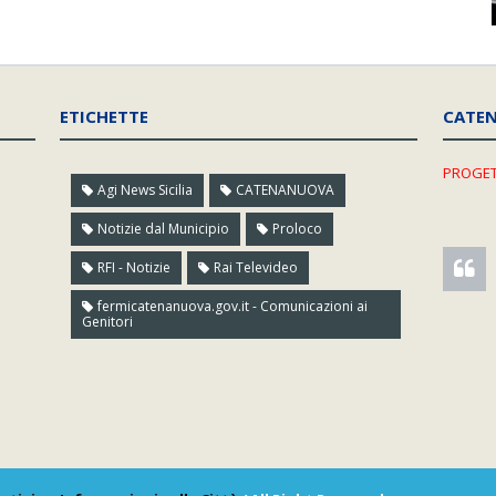
ETICHETTE
CATE
PROGET
Agi News Sicilia
CATENANUOVA
Notizie dal Municipio
Proloco
RFI - Notizie
Rai Televideo
fermicatenanuova.gov.it - Comunicazioni ai
Genitori