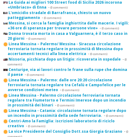
La Guida ai migliori 100 Street food di Sicilia 2026 incorona
«Umbriaco» di Enna
-
(0 commenti)
L'omicidio stradale di Barrafranca, chiesto un nuovo
patteggiamento
-
(0 commenti)
Messina, si cerca la famiglia inghiottita dalle macerie. I vigili:
«36 ore di speranza per trovare persone vive»
-
(0 commenti)
Donna trovata morta in casa a Valguarnera, è il terzo caso in
20 giorni
-
(0 commenti)
Linea Messina – Palermo/ Messina - Siracusa circolazione
ferroviaria tornata regolare in prossimità di Messina dopo
accertamenti tecnici alla linea elettrica
-
(0 commenti)
Nissoria, picchiata dopo un litigio: ricoverata in ospedale
-
(0
commenti)
Centuripe, via ai lavori contro le frane sulla rupe che domina
il paese
-
(0 commenti)
Linea Messina – Palermo: dalle ore 20:20 circolazione
ferroviaria tornata regolare tra Cefalù e Campofelice per le
avverse condizioni meteo
-
(0 commenti)
Linea Messina - Palermo circolazione ferroviaria tornata
regolare tra Fiumetorto e Termini Imerese dopo un incendio
in prossimità dei binari
-
(0 commenti)
Linea Messina - Catania: circolazione tornata regolare dopo
un incendio in prossimità della sede ferroviaria.
-
(0 commenti)
Centri-Amo la Famiglia: iscrizioni laboratorio di riciclo
creativo
-
(0 commenti)
La vice Presidente del Consiglio Dott.ssa Giorgia Graziano
-
(0
commenti)