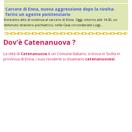
Carcere di Enna, nuova aggressione dopo la rivolta:
ferito un agente penitenziario
Ennesimo atto di violenza al carcere di Enna. Oggi, intorno alle 14.30, un
detenuto straniero psichiatrico, nella Casa circondariale Luigi...
Dov'è Catenanuova ?
La città di
Catenanuova
è un Comune Italiano, si trova in Sicilia in
provincia di Enna, i suoi residenti si chiamano
catenanuovesi
.