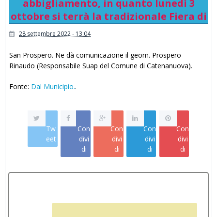
abbigliamento, in quanto lunedì 3
ottobre si terrà la tradizionale Fiera di
28 settembre 2022 - 13:04
San Prospero. Ne dà comunicazione il geom. Prospero
Rinaudo (Responsabile Suap del Comune di Catenanuova).
Fonte:
Dal Municipio.
.
Tw
Con
Con
Con
Con
eet
divi
divi
divi
divi
di
di
di
di