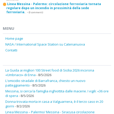
Linea Messina - Palermo: circolazione ferroviaria tornata
regolare dopo un incendio in prossimità della sede
ferroviaria.
-
(0 commenti)
MENU
Home page
NASA / International Space Station su Catenanuova
Contatti
La Guida ai migliori 100 Street food di Sicilia 2026 incorona
«Umbriaco» di Enna
- 8/5/2026
L'omicidio stradale di Barrafranca, chiesto un nuovo
patteggiamento
- 8/5/2026
Messina, si cerca la famiglia inghiottita dalle macerie. I vigili: «36 ore
di spera
- 8/5/2026
Donna trovata morta in casa a Valguarnera, è il terzo caso in 20
giorni
- 8/2/2026
Linea Messina – Palermo/ Messina - Siracusa circolazione