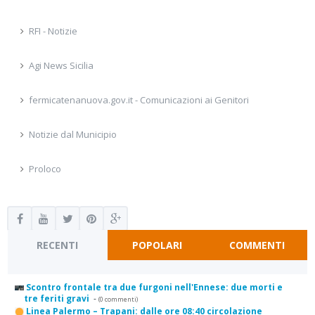
RFI - Notizie
Agi News Sicilia
fermicatenanuova.gov.it - Comunicazioni ai Genitori
Notizie dal Municipio
Proloco
RECENTI
POPOLARI
COMMENTI
Scontro frontale tra due furgoni nell'Ennese: due morti e
tre feriti gravi
-
(0 commenti)
Linea Palermo – Trapani: dalle ore 08:40 circolazione