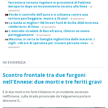
ferroviaria tornata regolare in prossimità di Palermo
Aeroporto dopo un inconveniente tecnico alla linea
-
(0
commenti)
Perde il controllo dell'auto e si schianta contro una
vettura parcheggiata: muore a 25 anni
-
(0 commenti)
La Guida ai migliori 100 Street food di Sicilia 2026 incorona
«Umbriaco» di Enna
-
(0 commenti)
L'omicidio stradale di Barrafranca, chiesto un nuovo
patteggiamento
-
(0 commenti)
Messina, si cerca la famiglia inghiottita dalle macerie. I
vigili: «36 ore di speranza per trovare persone vive»
-
(0
commenti)
IN EVIDENZA
Scontro frontale tra due furgoni
nell'Ennese: due morti e tre feriti gravi
È di due morti e tre feriti il bilancio in un incidente avvenuto
nell’Ennese, sulla strada provinciale da Valguarnera porta in
direzione D...