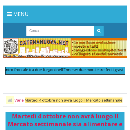
MENU
o frontale tra due furgoni nell'Ennese: due morti e tre feriti gravi
>>
Line
Varie
Martedì 4 ottobre non avrà luogo il Mercato settimanale
sia alimentare e abbigliamento, in quanto lunedì 3 ottobre si terrà la
Martedì 4 ottobre non avrà luogo il
tradizionale Fiera di
Mercato settimanale sia alimentare e