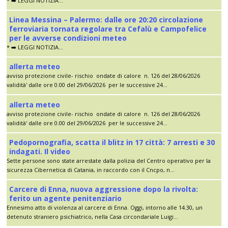
* ➡️ LEGGI NOTIZIA...
Linea Messina – Palermo: dalle ore 20:20 circolazione
ferroviaria tornata regolare tra Cefalù e Campofelice
per le avverse condizioni meteo
* ➡️ LEGGI NOTIZIA...
allerta meteo
avviso protezione civile- rischio ondate di calore n. 126 del 28/06/2026
validità' dalle ore 0.00 del 29/06/2026 per le successive 24...
allerta meteo
avviso protezione civile- rischio ondate di calore n. 126 del 28/06/2026
validità' dalle ore 0.00 del 29/06/2026 per le successive 24...
Pedopornografia, scatta il blitz in 17 città: 7 arresti e 30
indagati. Il video
Sette persone sono state arrestate dalla polizia del Centro operativo per la
sicurezza Cibernetica di Catania, in raccordo con il Cncpo, n...
Carcere di Enna, nuova aggressione dopo la rivolta:
ferito un agente penitenziario
Ennesimo atto di violenza al carcere di Enna. Oggi, intorno alle 14.30, un
detenuto straniero psichiatrico, nella Casa circondariale Luigi...