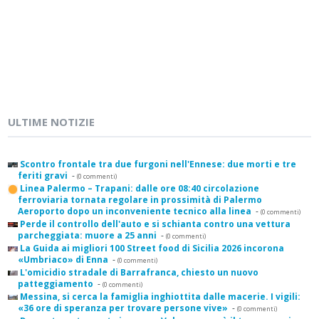
ULTIME NOTIZIE
Scontro frontale tra due furgoni nell'Ennese: due morti e tre
feriti gravi
-
(0 commenti)
Linea Palermo – Trapani: dalle ore 08:40 circolazione
ferroviaria tornata regolare in prossimità di Palermo
Aeroporto dopo un inconveniente tecnico alla linea
-
(0 commenti)
Perde il controllo dell'auto e si schianta contro una vettura
parcheggiata: muore a 25 anni
-
(0 commenti)
La Guida ai migliori 100 Street food di Sicilia 2026 incorona
«Umbriaco» di Enna
-
(0 commenti)
L'omicidio stradale di Barrafranca, chiesto un nuovo
patteggiamento
-
(0 commenti)
Messina, si cerca la famiglia inghiottita dalle macerie. I vigili:
«36 ore di speranza per trovare persone vive»
-
(0 commenti)