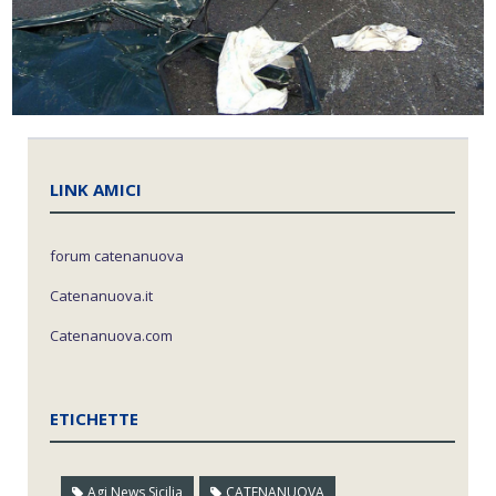
LINK AMICI
forum catenanuova
Catenanuova.it
Catenanuova.com
ETICHETTE
Agi News Sicilia
CATENANUOVA