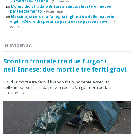
«Umbriaco» di Enna
-
(0 commenti)
L'omicidio stradale di Barrafranca, chiesto un nuovo
patteggiamento
-
(0 commenti)
Messina, si cerca la famiglia inghiottita dalle macerie. I
vigili: «36 ore di speranza per trovare persone vive»
-
(0
commenti)
IN EVIDENZA
Scontro frontale tra due furgoni
nell'Ennese: due morti e tre feriti gravi
È di due morti e tre feriti il bilancio in un incidente avvenuto
nell’Ennese, sulla strada provinciale da Valguarnera porta in
direzione D...