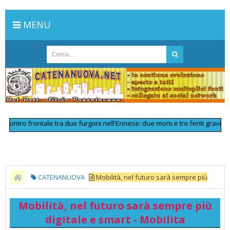
MENU
ro frontale tra due furgoni nell'Ennese: due morti e tre feriti gravi
>>
Line
CATENANUOVA
Mobilità, nel futuro sarà sempre più
digitale e smart - Mobilita
Mobilità, nel futuro sarà sempre più
digitale e smart - Mobilita