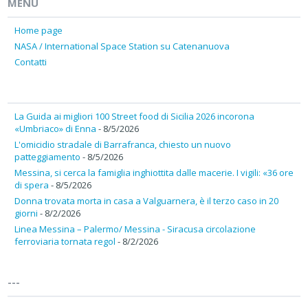
MENU
Home page
NASA / International Space Station su Catenanuova
Contatti
La Guida ai migliori 100 Street food di Sicilia 2026 incorona
«Umbriaco» di Enna
- 8/5/2026
L'omicidio stradale di Barrafranca, chiesto un nuovo
patteggiamento
- 8/5/2026
Messina, si cerca la famiglia inghiottita dalle macerie. I vigili: «36 ore
di spera
- 8/5/2026
Donna trovata morta in casa a Valguarnera, è il terzo caso in 20
giorni
- 8/2/2026
Linea Messina – Palermo/ Messina - Siracusa circolazione
ferroviaria tornata regol
- 8/2/2026
---