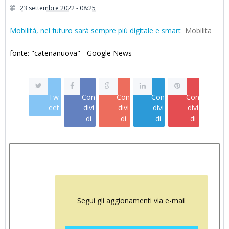
23 settembre 2022 - 08:25
Mobilità, nel futuro sarà sempre più digitale e smart
Mobilita
fonte: "catenanuova" - Google News
Tw
Con
Con
Con
Con
eet
divi
divi
divi
divi
di
di
di
di
Segui gli aggionamenti via e-mail