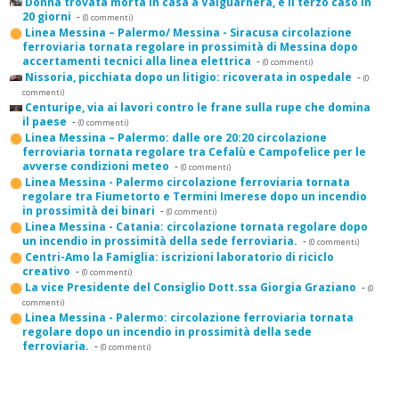
Donna trovata morta in casa a Valguarnera, è il terzo caso in
20 giorni
-
(0 commenti)
Linea Messina – Palermo/ Messina - Siracusa circolazione
ferroviaria tornata regolare in prossimità di Messina dopo
accertamenti tecnici alla linea elettrica
-
(0 commenti)
Nissoria, picchiata dopo un litigio: ricoverata in ospedale
-
(0
commenti)
Centuripe, via ai lavori contro le frane sulla rupe che domina
il paese
-
(0 commenti)
Linea Messina – Palermo: dalle ore 20:20 circolazione
ferroviaria tornata regolare tra Cefalù e Campofelice per le
avverse condizioni meteo
-
(0 commenti)
Linea Messina - Palermo circolazione ferroviaria tornata
regolare tra Fiumetorto e Termini Imerese dopo un incendio
in prossimità dei binari
-
(0 commenti)
Linea Messina - Catania: circolazione tornata regolare dopo
un incendio in prossimità della sede ferroviaria.
-
(0 commenti)
Centri-Amo la Famiglia: iscrizioni laboratorio di riciclo
creativo
-
(0 commenti)
La vice Presidente del Consiglio Dott.ssa Giorgia Graziano
-
(0
commenti)
Linea Messina - Palermo: circolazione ferroviaria tornata
regolare dopo un incendio in prossimità della sede
ferroviaria.
-
(0 commenti)