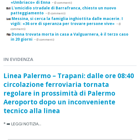
«Umbriaco» di Enna
-
(0 commenti)
L'omicidio stradale di Barrafranca, chiesto un nuovo
patteggiamento
-
(0 commenti)
Messina, si cerca la famiglia inghiottita dalle macerie. I
vigili: «36 ore di speranza per trovare persone vive»
-
(0
commenti)
Donna trovata morta in casa a Valguarnera, è il terzo caso
in 20 giorni
-
(0 commenti)
IN EVIDENZA
Linea Palermo – Trapani: dalle ore 08:40
circolazione ferroviaria tornata
regolare in prossimità di Palermo
Aeroporto dopo un inconveniente
tecnico alla linea
* ➡️ LEGGI NOTIZIA...