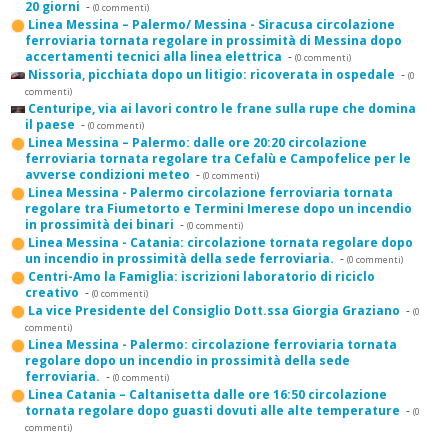
20 giorni
-
(0 commenti)
Linea Messina – Palermo/ Messina - Siracusa circolazione
ferroviaria tornata regolare in prossimità di Messina dopo
accertamenti tecnici alla linea elettrica
-
(0 commenti)
Nissoria, picchiata dopo un litigio: ricoverata in ospedale
-
(0
commenti)
Centuripe, via ai lavori contro le frane sulla rupe che domina
il paese
-
(0 commenti)
Linea Messina – Palermo: dalle ore 20:20 circolazione
ferroviaria tornata regolare tra Cefalù e Campofelice per le
avverse condizioni meteo
-
(0 commenti)
Linea Messina - Palermo circolazione ferroviaria tornata
regolare tra Fiumetorto e Termini Imerese dopo un incendio
in prossimità dei binari
-
(0 commenti)
Linea Messina - Catania: circolazione tornata regolare dopo
un incendio in prossimità della sede ferroviaria.
-
(0 commenti)
Centri-Amo la Famiglia: iscrizioni laboratorio di riciclo
creativo
-
(0 commenti)
La vice Presidente del Consiglio Dott.ssa Giorgia Graziano
-
(0
commenti)
Linea Messina - Palermo: circolazione ferroviaria tornata
regolare dopo un incendio in prossimità della sede
ferroviaria.
-
(0 commenti)
Linea Catania – Caltanisetta dalle ore 16:50 circolazione
tornata regolare dopo guasti dovuti alle alte temperature
-
(0
commenti)