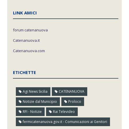
LINK AMICI
forum catenanuova
Catenanuova.it
Catenanuova.com
ETICHETTE
Agi News Sicilia
CATENANUOVA
Notizie dal Municipio
Proloco
RFI - Notizie
Rai Televideo
fermicatenanuova.gov.it - Comunicazioni ai Genitori