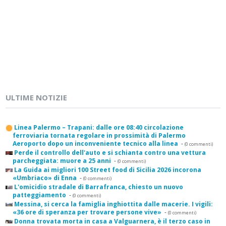
ULTIME NOTIZIE
Linea Palermo – Trapani: dalle ore 08:40 circolazione
ferroviaria tornata regolare in prossimità di Palermo
Aeroporto dopo un inconveniente tecnico alla linea
-
(0 commenti)
Perde il controllo dell'auto e si schianta contro una vettura
parcheggiata: muore a 25 anni
-
(0 commenti)
La Guida ai migliori 100 Street food di Sicilia 2026 incorona
«Umbriaco» di Enna
-
(0 commenti)
L'omicidio stradale di Barrafranca, chiesto un nuovo
patteggiamento
-
(0 commenti)
Messina, si cerca la famiglia inghiottita dalle macerie. I vigili:
«36 ore di speranza per trovare persone vive»
-
(0 commenti)
Donna trovata morta in casa a Valguarnera, è il terzo caso in