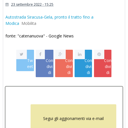
23 settembre 2022 - 15:25
Autostrada Siracusa-Gela, pronto il tratto fino a
Modica
Mobilita
fonte: "catenanuova" - Google News
Tw
Con
Con
Con
Con
eet
divi
divi
divi
divi
di
di
di
di
Segui gli aggionamenti via e-mail