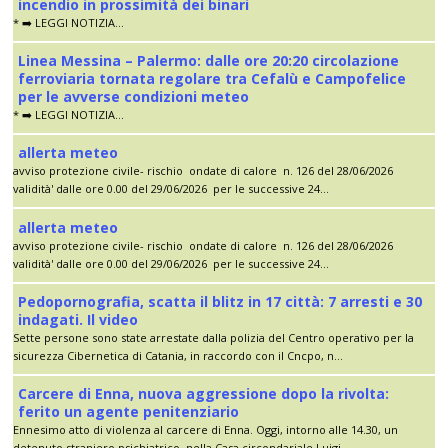
incendio in prossimità dei binari
* ➡️ LEGGI NOTIZIA...
Linea Messina – Palermo: dalle ore 20:20 circolazione
ferroviaria tornata regolare tra Cefalù e Campofelice
per le avverse condizioni meteo
* ➡️ LEGGI NOTIZIA...
allerta meteo
avviso protezione civile- rischio ondate di calore n. 126 del 28/06/2026
validità' dalle ore 0.00 del 29/06/2026 per le successive 24...
allerta meteo
avviso protezione civile- rischio ondate di calore n. 126 del 28/06/2026
validità' dalle ore 0.00 del 29/06/2026 per le successive 24...
Pedopornografia, scatta il blitz in 17 città: 7 arresti e 30
indagati. Il video
Sette persone sono state arrestate dalla polizia del Centro operativo per la
sicurezza Cibernetica di Catania, in raccordo con il Cncpo, n...
Carcere di Enna, nuova aggressione dopo la rivolta:
ferito un agente penitenziario
Ennesimo atto di violenza al carcere di Enna. Oggi, intorno alle 14.30, un
detenuto straniero psichiatrico, nella Casa circondariale Luigi...