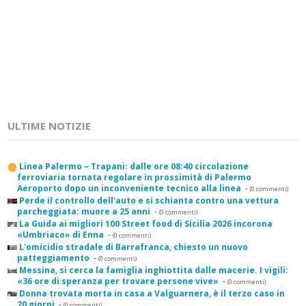
ULTIME NOTIZIE
Linea Palermo – Trapani: dalle ore 08:40 circolazione
ferroviaria tornata regolare in prossimità di Palermo
Aeroporto dopo un inconveniente tecnico alla linea
-
(0 commenti)
Perde il controllo dell'auto e si schianta contro una vettura
parcheggiata: muore a 25 anni
-
(0 commenti)
La Guida ai migliori 100 Street food di Sicilia 2026 incorona
«Umbriaco» di Enna
-
(0 commenti)
L'omicidio stradale di Barrafranca, chiesto un nuovo
patteggiamento
-
(0 commenti)
Messina, si cerca la famiglia inghiottita dalle macerie. I vigili:
«36 ore di speranza per trovare persone vive»
-
(0 commenti)
Donna trovata morta in casa a Valguarnera, è il terzo caso in
20 giorni
-
(0 commenti)