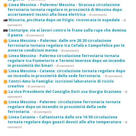
Linea Messina – Palermo/ Messina - Siracusa circolazione
ferroviaria tornata regolare in prossimità di Messina dopo
accertamenti tecnici alla linea elettrica
-
(0 commenti)
Nissoria, picchiata dopo un litigio: ricoverata in ospedale
-
(0
commenti)
Centuripe, via ai lavori contro le frane sulla rupe che domina
il paese
-
(0 commenti)
Linea Messina – Palermo: dalle ore 20:20 circolazione
ferroviaria tornata regolare tra Cefalù e Campofelice per le
avverse condizioni meteo
-
(0 commenti)
Linea Messina - Palermo circolazione ferroviaria tornata
regolare tra Fiumetorto e Termini Imerese dopo un incendio
in prossimità dei binari
-
(0 commenti)
Linea Messina - Catania: circolazione tornata regolare dopo
un incendio in prossimità della sede ferroviaria.
-
(0 commenti)
Centri-Amo la Famiglia: iscrizioni laboratorio di riciclo
creativo
-
(0 commenti)
La vice Presidente del Consiglio Dott.ssa Giorgia Graziano
-
(0
commenti)
Linea Messina - Palermo: circolazione ferroviaria tornata
regolare dopo un incendio in prossimità della sede
ferroviaria.
-
(0 commenti)
Linea Catania – Caltanisetta dalle ore 16:50 circolazione
tornata regolare dopo guasti dovuti alle alte temperature
-
(0
commenti)