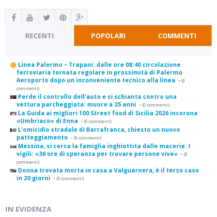
RECENTI
POPOLARI
COMMENTI
Linea Palermo – Trapani: dalle ore 08:40 circolazione
ferroviaria tornata regolare in prossimità di Palermo
Aeroporto dopo un inconveniente tecnico alla linea
-
(0
commenti)
Perde il controllo dell'auto e si schianta contro una
vettura parcheggiata: muore a 25 anni
-
(0 commenti)
La Guida ai migliori 100 Street food di Sicilia 2026 incorona
«Umbriaco» di Enna
-
(0 commenti)
L'omicidio stradale di Barrafranca, chiesto un nuovo
patteggiamento
-
(0 commenti)
Messina, si cerca la famiglia inghiottita dalle macerie. I
vigili: «36 ore di speranza per trovare persone vive»
-
(0
commenti)
Donna trovata morta in casa a Valguarnera, è il terzo caso
in 20 giorni
-
(0 commenti)
IN EVIDENZA