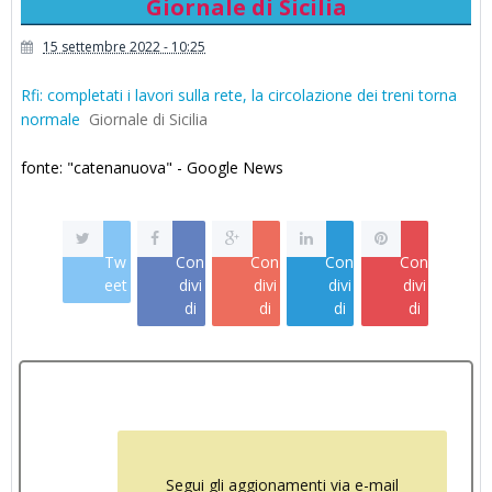
Giornale di Sicilia
15 settembre 2022 - 10:25
Rfi: completati i lavori sulla rete, la circolazione dei treni torna
normale
Giornale di Sicilia
fonte: "catenanuova" - Google News
Tw
Con
Con
Con
Con
eet
divi
divi
divi
divi
di
di
di
di
Segui gli aggionamenti via e-mail