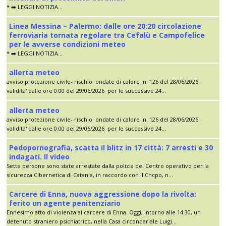
* ➡️ LEGGI NOTIZIA...
Linea Messina – Palermo: dalle ore 20:20 circolazione
ferroviaria tornata regolare tra Cefalù e Campofelice
per le avverse condizioni meteo
* ➡️ LEGGI NOTIZIA...
allerta meteo
avviso protezione civile- rischio ondate di calore n. 126 del 28/06/2026
validità' dalle ore 0.00 del 29/06/2026 per le successive 24...
allerta meteo
avviso protezione civile- rischio ondate di calore n. 126 del 28/06/2026
validità' dalle ore 0.00 del 29/06/2026 per le successive 24...
Pedopornografia, scatta il blitz in 17 città: 7 arresti e 30
indagati. Il video
Sette persone sono state arrestate dalla polizia del Centro operativo per la
sicurezza Cibernetica di Catania, in raccordo con il Cncpo, n...
Carcere di Enna, nuova aggressione dopo la rivolta:
ferito un agente penitenziario
Ennesimo atto di violenza al carcere di Enna. Oggi, intorno alle 14.30, un
detenuto straniero psichiatrico, nella Casa circondariale Luigi...