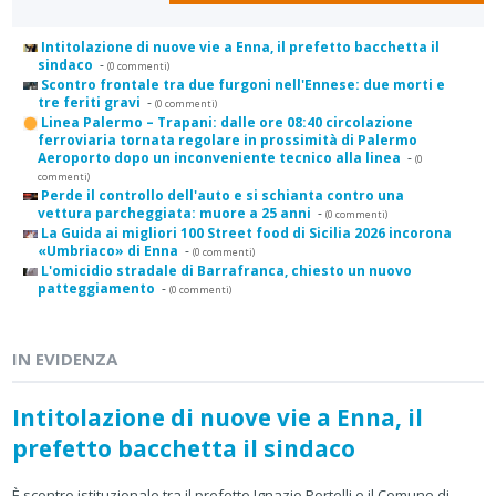
Intitolazione di nuove vie a Enna, il prefetto bacchetta il
sindaco
-
(0 commenti)
Scontro frontale tra due furgoni nell'Ennese: due morti e
tre feriti gravi
-
(0 commenti)
Linea Palermo – Trapani: dalle ore 08:40 circolazione
ferroviaria tornata regolare in prossimità di Palermo
Aeroporto dopo un inconveniente tecnico alla linea
-
(0
commenti)
Perde il controllo dell'auto e si schianta contro una
vettura parcheggiata: muore a 25 anni
-
(0 commenti)
La Guida ai migliori 100 Street food di Sicilia 2026 incorona
«Umbriaco» di Enna
-
(0 commenti)
L'omicidio stradale di Barrafranca, chiesto un nuovo
patteggiamento
-
(0 commenti)
IN EVIDENZA
Intitolazione di nuove vie a Enna, il
prefetto bacchetta il sindaco
È scontro istituzionale tra il prefetto Ignazio Portelli e il Comune di