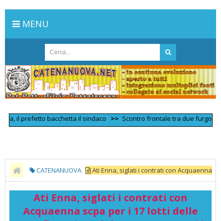
MENU
l prefetto bacchetta il sindaco
>>
Scontro frontale tra due furgoni nell'Enn
CATENANUOVA
Ati Enna, siglati i contrati con Acquaenna
scpa per i 17 lotti delle opere finanziate dal React-Eu. Lavori in tutta la
Ati Enna, siglati i contrati con
provincia: eccoli nel dettaglio. Il finanziamento complessivo è di 58
Acquaenna scpa per i 17 lotti delle
milioni | Ennaora2022 - EnnaOra