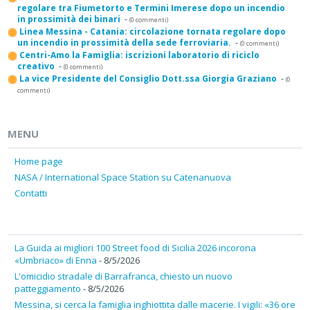
regolare tra Fiumetorto e Termini Imerese dopo un incendio
in prossimità dei binari
-
(0 commenti)
Linea Messina - Catania: circolazione tornata regolare dopo
un incendio in prossimità della sede ferroviaria.
-
(0 commenti)
Centri-Amo la Famiglia: iscrizioni laboratorio di riciclo
creativo
-
(0 commenti)
La vice Presidente del Consiglio Dott.ssa Giorgia Graziano
-
(0
commenti)
MENU
Home page
NASA / International Space Station su Catenanuova
Contatti
La Guida ai migliori 100 Street food di Sicilia 2026 incorona
«Umbriaco» di Enna
- 8/5/2026
L'omicidio stradale di Barrafranca, chiesto un nuovo
patteggiamento
- 8/5/2026
Messina, si cerca la famiglia inghiottita dalle macerie. I vigili: «36 ore