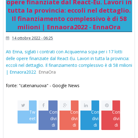
opere finanziate dal React-Eu. Lavori in
tutta la provincia: eccoli nel dettaglio.
Il finanziamento complessivo è di 58
milioni | Ennaora2022 - EnnaOra
14 ottobre 2022 - 06:25
Ati Enna, siglati i contrati con Acquaenna scpa per i 17 lotti
delle opere finanziate dal React-Eu. Lavori in tutta la provincia:
eccoli nel dettaglio. Il finanziamento complessivo è di 58 milioni
| Ennaora2022
EnnaOra
fonte: "catenanuova" - Google News
Tw
Con
Con
Con
Con
eet
divi
divi
divi
divi
di
di
di
di