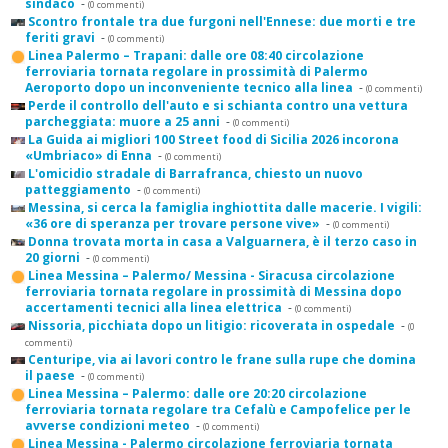
sindaco
-
(0 commenti)
Scontro frontale tra due furgoni nell'Ennese: due morti e tre
feriti gravi
-
(0 commenti)
Linea Palermo – Trapani: dalle ore 08:40 circolazione
ferroviaria tornata regolare in prossimità di Palermo
Aeroporto dopo un inconveniente tecnico alla linea
-
(0 commenti)
Perde il controllo dell'auto e si schianta contro una vettura
parcheggiata: muore a 25 anni
-
(0 commenti)
La Guida ai migliori 100 Street food di Sicilia 2026 incorona
«Umbriaco» di Enna
-
(0 commenti)
L'omicidio stradale di Barrafranca, chiesto un nuovo
patteggiamento
-
(0 commenti)
Messina, si cerca la famiglia inghiottita dalle macerie. I vigili:
«36 ore di speranza per trovare persone vive»
-
(0 commenti)
Donna trovata morta in casa a Valguarnera, è il terzo caso in
20 giorni
-
(0 commenti)
Linea Messina – Palermo/ Messina - Siracusa circolazione
ferroviaria tornata regolare in prossimità di Messina dopo
accertamenti tecnici alla linea elettrica
-
(0 commenti)
Nissoria, picchiata dopo un litigio: ricoverata in ospedale
-
(0
commenti)
Centuripe, via ai lavori contro le frane sulla rupe che domina
il paese
-
(0 commenti)
Linea Messina – Palermo: dalle ore 20:20 circolazione
ferroviaria tornata regolare tra Cefalù e Campofelice per le
avverse condizioni meteo
-
(0 commenti)
Linea Messina - Palermo circolazione ferroviaria tornata