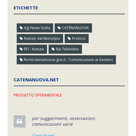
ETICHETTE
Agi News Sicilia
CATENANUOVA
Notizie dal Municipio
Proloco
RFI - Notizie
Rai Televideo
fermicatenanuova.gov.it - Comunicazioni ai Genitori
CATENANUOVA.NET
PROGETTO SPERIMENTALE
per suggerimenti, osservazioni,
comunicazioni varie
Contattami