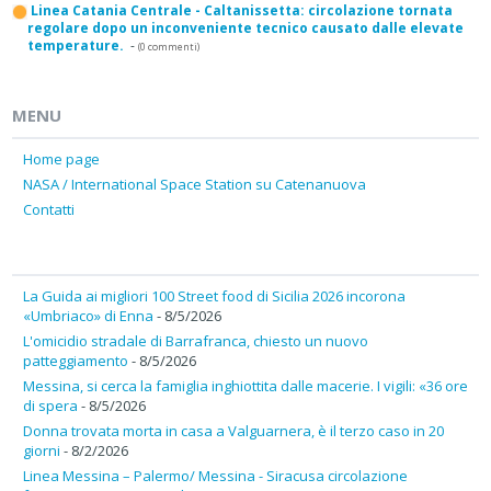
Linea Catania Centrale - Caltanissetta: circolazione tornata
regolare dopo un inconveniente tecnico causato dalle elevate
temperature.
-
(0 commenti)
MENU
Home page
NASA / International Space Station su Catenanuova
Contatti
La Guida ai migliori 100 Street food di Sicilia 2026 incorona
«Umbriaco» di Enna
- 8/5/2026
L'omicidio stradale di Barrafranca, chiesto un nuovo
patteggiamento
- 8/5/2026
Messina, si cerca la famiglia inghiottita dalle macerie. I vigili: «36 ore
di spera
- 8/5/2026
Donna trovata morta in casa a Valguarnera, è il terzo caso in 20
giorni
- 8/2/2026
Linea Messina – Palermo/ Messina - Siracusa circolazione