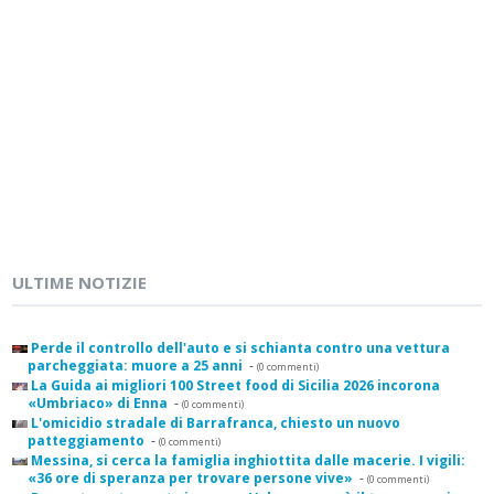
ULTIME NOTIZIE
Perde il controllo dell'auto e si schianta contro una vettura
parcheggiata: muore a 25 anni
-
(0 commenti)
La Guida ai migliori 100 Street food di Sicilia 2026 incorona
«Umbriaco» di Enna
-
(0 commenti)
L'omicidio stradale di Barrafranca, chiesto un nuovo
patteggiamento
-
(0 commenti)
Messina, si cerca la famiglia inghiottita dalle macerie. I vigili:
«36 ore di speranza per trovare persone vive»
-
(0 commenti)