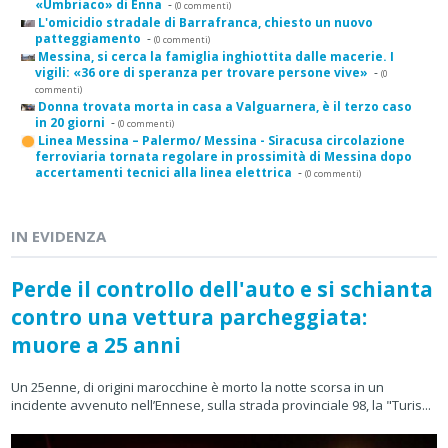
«Umbriaco» di Enna
-
(0 commenti)
L'omicidio stradale di Barrafranca, chiesto un nuovo
patteggiamento
-
(0 commenti)
Messina, si cerca la famiglia inghiottita dalle macerie. I
vigili: «36 ore di speranza per trovare persone vive»
-
(0
commenti)
Donna trovata morta in casa a Valguarnera, è il terzo caso
in 20 giorni
-
(0 commenti)
Linea Messina – Palermo/ Messina - Siracusa circolazione
ferroviaria tornata regolare in prossimità di Messina dopo
accertamenti tecnici alla linea elettrica
-
(0 commenti)
IN EVIDENZA
Perde il controllo dell'auto e si schianta
contro una vettura parcheggiata:
muore a 25 anni
Un 25enne, di origini marocchine è morto la notte scorsa in un
incidente avvenuto nell’Ennese, sulla strada provinciale 98, la "Turis...