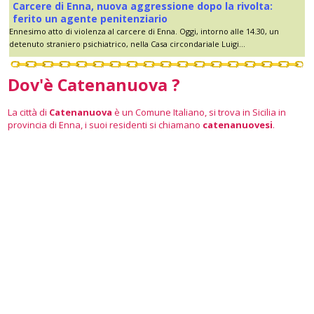
Carcere di Enna, nuova aggressione dopo la rivolta:
ferito un agente penitenziario
Ennesimo atto di violenza al carcere di Enna. Oggi, intorno alle 14.30, un
detenuto straniero psichiatrico, nella Casa circondariale Luigi...
Dov'è Catenanuova ?
La città di
Catenanuova
è un Comune Italiano, si trova in Sicilia in
provincia di Enna, i suoi residenti si chiamano
catenanuovesi
.