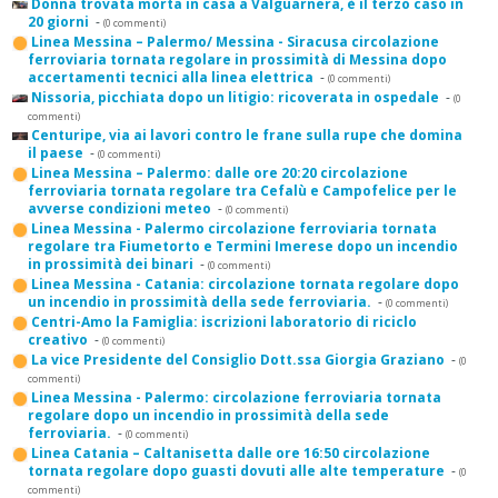
Donna trovata morta in casa a Valguarnera, è il terzo caso in
20 giorni
-
(0 commenti)
Linea Messina – Palermo/ Messina - Siracusa circolazione
ferroviaria tornata regolare in prossimità di Messina dopo
accertamenti tecnici alla linea elettrica
-
(0 commenti)
Nissoria, picchiata dopo un litigio: ricoverata in ospedale
-
(0
commenti)
Centuripe, via ai lavori contro le frane sulla rupe che domina
il paese
-
(0 commenti)
Linea Messina – Palermo: dalle ore 20:20 circolazione
ferroviaria tornata regolare tra Cefalù e Campofelice per le
avverse condizioni meteo
-
(0 commenti)
Linea Messina - Palermo circolazione ferroviaria tornata
regolare tra Fiumetorto e Termini Imerese dopo un incendio
in prossimità dei binari
-
(0 commenti)
Linea Messina - Catania: circolazione tornata regolare dopo
un incendio in prossimità della sede ferroviaria.
-
(0 commenti)
Centri-Amo la Famiglia: iscrizioni laboratorio di riciclo
creativo
-
(0 commenti)
La vice Presidente del Consiglio Dott.ssa Giorgia Graziano
-
(0
commenti)
Linea Messina - Palermo: circolazione ferroviaria tornata
regolare dopo un incendio in prossimità della sede
ferroviaria.
-
(0 commenti)
Linea Catania – Caltanisetta dalle ore 16:50 circolazione
tornata regolare dopo guasti dovuti alle alte temperature
-
(0
commenti)