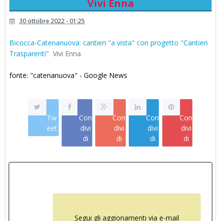
Vivi Enna
30 ottobre 2022 - 01:25
Bicocca-Catenanuova: cantieri "a vista" con progetto "Cantieri
Trasparenti"
Vivi Enna
fonte: "catenanuova" - Google News
Tw
Con
Con
Con
Con
eet
divi
divi
divi
divi
di
di
di
di
Segui gli aggionamenti via e-mail