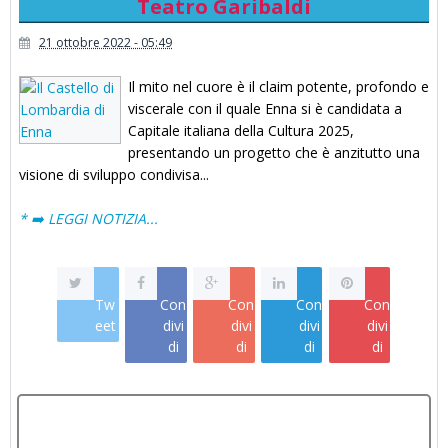
Teatro Garibaldi
21 ottobre 2022 - 05:49
Il mito nel cuore è il claim potente, profondo e
viscerale con il quale Enna si è candidata a
Capitale italiana della Cultura 2025,
presentando un progetto che è anzitutto una
visione di sviluppo condivisa...
* ➡️ LEGGI NOTIZIA...
Tw
Con
Con
Con
Con
eet
divi
divi
divi
divi
di
di
di
di