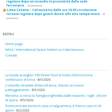
regolare dopo un incendio in prossimità della sede
ferroviaria.
-
(0 commenti)
Linea Catania – Caltanisetta dalle ore 16:50 circolazione
tornata regolare dopo guasti dovuti alle alte temperature
-
(0
commenti)
MENU
Home page
NASA / International Space Station su Catenanuova
Contatti
La Guida ai migliori 100 Street food di Sicilia 2026 incorona
«Umbriaco» di Enna
- 8/5/2026
L'omicidio stradale di Barrafranca, chiesto un nuovo
patteggiamento
- 8/5/2026
Messina, si cerca la famiglia inghiottita dalle macerie. I vigili: «36 ore
di spera
- 8/5/2026
Donna trovata morta in casa a Valguarnera, è il terzo caso in 20
giorni
- 8/2/2026