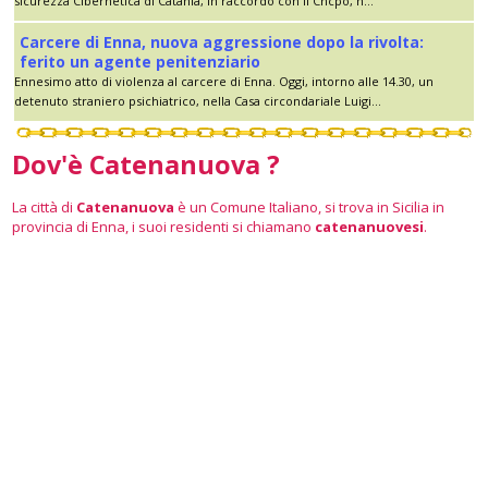
sicurezza Cibernetica di Catania, in raccordo con il Cncpo, n...
Carcere di Enna, nuova aggressione dopo la rivolta:
ferito un agente penitenziario
Ennesimo atto di violenza al carcere di Enna. Oggi, intorno alle 14.30, un
detenuto straniero psichiatrico, nella Casa circondariale Luigi...
Dov'è Catenanuova ?
La città di
Catenanuova
è un Comune Italiano, si trova in Sicilia in
provincia di Enna, i suoi residenti si chiamano
catenanuovesi
.