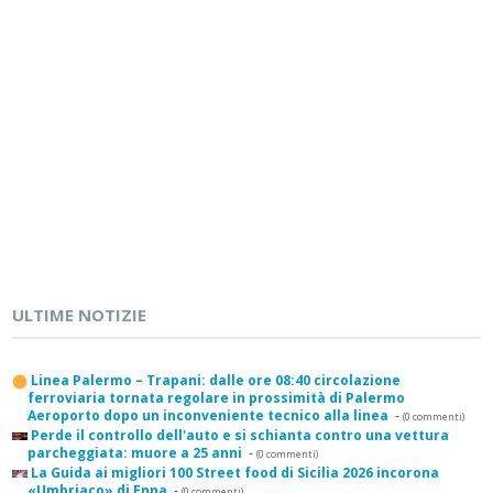
ULTIME NOTIZIE
Linea Palermo – Trapani: dalle ore 08:40 circolazione
ferroviaria tornata regolare in prossimità di Palermo
Aeroporto dopo un inconveniente tecnico alla linea
-
(0 commenti)
Perde il controllo dell'auto e si schianta contro una vettura
parcheggiata: muore a 25 anni
-
(0 commenti)
La Guida ai migliori 100 Street food di Sicilia 2026 incorona
«Umbriaco» di Enna
-
(0 commenti)