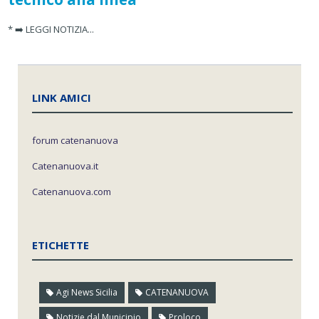
* ➡️ LEGGI NOTIZIA...
LINK AMICI
forum catenanuova
Catenanuova.it
Catenanuova.com
ETICHETTE
Agi News Sicilia
CATENANUOVA
Notizie dal Municipio
Proloco