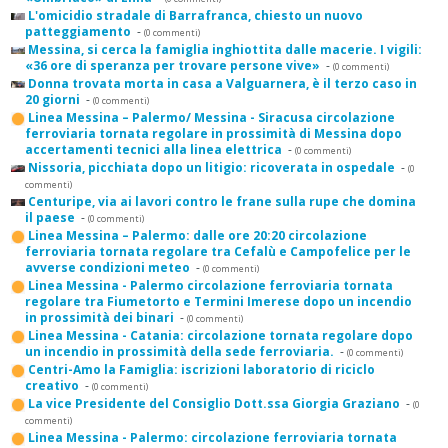
L'omicidio stradale di Barrafranca, chiesto un nuovo
patteggiamento
-
(0 commenti)
Messina, si cerca la famiglia inghiottita dalle macerie. I vigili:
«36 ore di speranza per trovare persone vive»
-
(0 commenti)
Donna trovata morta in casa a Valguarnera, è il terzo caso in
20 giorni
-
(0 commenti)
Linea Messina – Palermo/ Messina - Siracusa circolazione
ferroviaria tornata regolare in prossimità di Messina dopo
accertamenti tecnici alla linea elettrica
-
(0 commenti)
Nissoria, picchiata dopo un litigio: ricoverata in ospedale
-
(0
commenti)
Centuripe, via ai lavori contro le frane sulla rupe che domina
il paese
-
(0 commenti)
Linea Messina – Palermo: dalle ore 20:20 circolazione
ferroviaria tornata regolare tra Cefalù e Campofelice per le
avverse condizioni meteo
-
(0 commenti)
Linea Messina - Palermo circolazione ferroviaria tornata
regolare tra Fiumetorto e Termini Imerese dopo un incendio
in prossimità dei binari
-
(0 commenti)
Linea Messina - Catania: circolazione tornata regolare dopo
un incendio in prossimità della sede ferroviaria.
-
(0 commenti)
Centri-Amo la Famiglia: iscrizioni laboratorio di riciclo
creativo
-
(0 commenti)
La vice Presidente del Consiglio Dott.ssa Giorgia Graziano
-
(0
commenti)
Linea Messina - Palermo: circolazione ferroviaria tornata