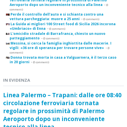
ferroviaria tornata regolare in prossimità di Palermo
Aeroporto dopo un inconveniente tecnico alla linea
-
(0
commenti)
Perde il controllo dell'auto e si schianta contro una
vettura parcheggiata: muore a 25 anni
-
(0 commenti)
La Guida ai migliori 100 Street food di Sicilia 2026 incorona
«Umbriaco» di Enna
-
(0 commenti)
L'omicidio stradale di Barrafranca, chiesto un nuovo
patteggiamento
-
(0 commenti)
Messina, si cerca la famiglia inghiottita dalle macerie. I
vigili: «36 ore di speranza per trovare persone vive»
-
(0
commenti)
Donna trovata morta in casa a Valguarnera, è il terzo caso
in 20 giorni
-
(0 commenti)
IN EVIDENZA
Linea Palermo – Trapani: dalle ore 08:40
circolazione ferroviaria tornata
regolare in prossimità di Palermo
Aeroporto dopo un inconveniente
tecnico alla linea