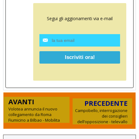
Segui gli aggionamenti via e-mail
AVANTI
PRECEDENTE
Volotea annuncia il nuovo
Campobello, interrogazione
collegamento da Roma
dei consiglieri
Fiumicino a Bilbao - Mobilita
dell’opposizione - televallo