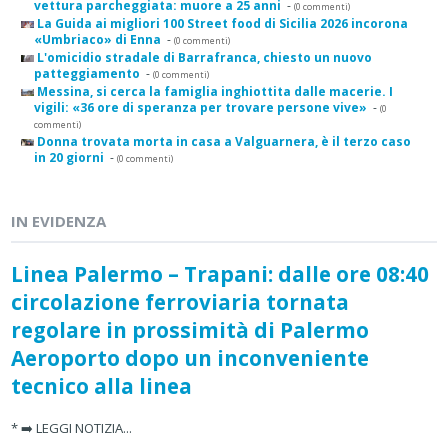
vettura parcheggiata: muore a 25 anni
-
(0 commenti)
La Guida ai migliori 100 Street food di Sicilia 2026 incorona
«Umbriaco» di Enna
-
(0 commenti)
L'omicidio stradale di Barrafranca, chiesto un nuovo
patteggiamento
-
(0 commenti)
Messina, si cerca la famiglia inghiottita dalle macerie. I
vigili: «36 ore di speranza per trovare persone vive»
-
(0
commenti)
Donna trovata morta in casa a Valguarnera, è il terzo caso
in 20 giorni
-
(0 commenti)
IN EVIDENZA
Linea Palermo – Trapani: dalle ore 08:40
circolazione ferroviaria tornata
regolare in prossimità di Palermo
Aeroporto dopo un inconveniente
tecnico alla linea
* ➡️ LEGGI NOTIZIA...