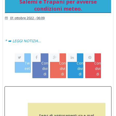
Salemi e Trapani per avverse
condizioni meteo.
01 ottobre 2022 - 06:09
* ➡️ LEGGI NOTIZIA...
Tw
Con
Con
Con
Con
eet
divi
divi
divi
divi
di
di
di
di
Segui gli aggionamenti via e-mail