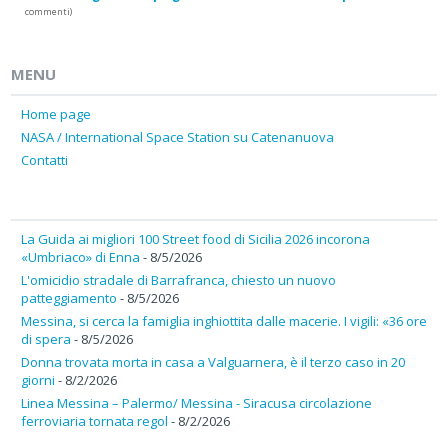
commenti)
MENU
Home page
NASA / International Space Station su Catenanuova
Contatti
La Guida ai migliori 100 Street food di Sicilia 2026 incorona
«Umbriaco» di Enna
- 8/5/2026
L'omicidio stradale di Barrafranca, chiesto un nuovo
patteggiamento
- 8/5/2026
Messina, si cerca la famiglia inghiottita dalle macerie. I vigili: «36 ore
di spera
- 8/5/2026
Donna trovata morta in casa a Valguarnera, è il terzo caso in 20
giorni
- 8/2/2026
Linea Messina – Palermo/ Messina - Siracusa circolazione
ferroviaria tornata regol
- 8/2/2026