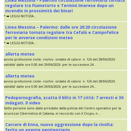
Linea Messina - Palermo circolazione ferroviaria tornata
regolare tra Fiumetorto e Termini Imerese dopo un
incendio in prossimità dei binari
* ➡️ LEGGI NOTIZIA...
Linea Messina – Palermo: dalle ore 20:20 circolazione
ferroviaria tornata regolare tra Cefalù e Campofelice
per le avverse condizioni meteo
* ➡️ LEGGI NOTIZIA...
allerta meteo
avviso protezione civile- rischio ondate di calore n. 126 del 28/06/2026
validità' dalle ore 0.00 del 29/06/2026 per le successive 24...
allerta meteo
avviso protezione civile- rischio ondate di calore n. 126 del 28/06/2026
validità' dalle ore 0.00 del 29/06/2026 per le successive 24...
Pedopornografia, scatta il blitz in 17 città: 7 arresti e 30
indagati. Il video
Sette persone sono state arrestate dalla polizia del Centro operativo per la
sicurezza Cibernetica di Catania, in raccordo con il Cncpo, n...
Carcere di Enna, nuova aggressione dopo la rivolta:
ferito un agente penitenziario