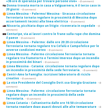
«36 ore di speranza per trovare persone vive»
-
(0 commenti)
Donna trovata morta in casa a Valguarnera, è il terzo caso in
20 giorni
-
(0 commenti)
Linea Messina – Palermo/ Messina - Siracusa circolazione
ferroviaria tornata regolare in prossimità di Messina dopo
accertamenti tecnici alla linea elettrica
-
(0 commenti)
Nissoria, picchiata dopo un litigio: ricoverata in ospedale
-
(0
commenti)
Centuripe, via ai lavori contro le frane sulla rupe che domina
il paese
-
(0 commenti)
Linea Messina – Palermo: dalle ore 20:20 circolazione
ferroviaria tornata regolare tra Cefalù e Campofelice per le
avverse condizioni meteo
-
(0 commenti)
Linea Messina - Palermo circolazione ferroviaria tornata
regolare tra Fiumetorto e Termini Imerese dopo un incendio
in prossimità dei binari
-
(0 commenti)
Linea Messina - Catania: circolazione tornata regolare dopo
un incendio in prossimità della sede ferroviaria.
-
(0 commenti)
Centri-Amo la Famiglia: iscrizioni laboratorio di riciclo
creativo
-
(0 commenti)
La vice Presidente del Consiglio Dott.ssa Giorgia Graziano
-
(0
commenti)
Linea Messina - Palermo: circolazione ferroviaria tornata
regolare dopo un incendio in prossimità della sede
ferroviaria.
-
(0 commenti)
Linea Catania – Caltanisetta dalle ore 16:50 circolazione
tornata regolare dopo guasti dovuti alle alte temperature
-
(0