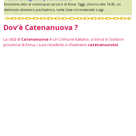
Ennesimo atto di violenza al carcere di Enna. Oggi, intorno alle 14.30, un
detenuto straniero psichiatrico, nella Casa circondariale Luigi...
Dov'è Catenanuova ?
La città di
Catenanuova
è un Comune Italiano, si trova in Sicilia in
provincia di Enna, i suoi residenti si chiamano
catenanuovesi
.