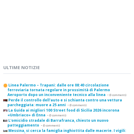
ULTIME NOTIZIE
Linea Palermo – Trapani: dalle ore 08:40 circolazione
ferroviaria tornata regolare in prossimità di Palermo
Aeroporto dopo un inconveniente tecnico alla linea
-
(0 commenti)
Perde il controllo dell'auto e si schianta contro una vettura
parcheggiata: muore a 25 anni
-
(0 commenti)
La Guida ai migliori 100 Street food di Sicilia 2026 incorona
«Umbriaco» di Enna
-
(0 commenti)
L'omicidio stradale di Barrafranca, chiesto un nuovo
patteggiamento
-
(0 commenti)
Messina, si cerca la famiglia inghiottita dalle macerie. I vigili: