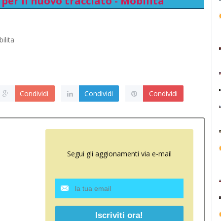
 per il nuovo tracciato - Mobilita
ilita
Condividi
Condividi
Condividi
Segui gli aggionamenti via e-mail