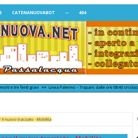
S
CATENANUOVABOT
--
404
feriti gravi
>>
Linea Palermo – Trapani: dalle ore 08:40 circolazione ferr
 il nuovo tracciato - Mobilita