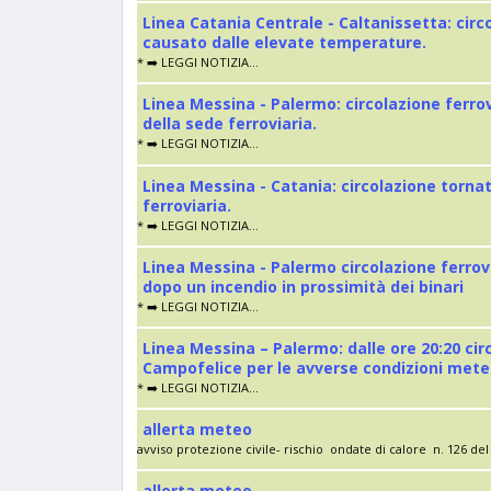
Linea Catania Centrale - Caltanissetta: cir
causato dalle elevate temperature.
* ➡️ LEGGI NOTIZIA...
Linea Messina - Palermo: circolazione ferro
della sede ferroviaria.
* ➡️ LEGGI NOTIZIA...
Linea Messina - Catania: circolazione torna
ferroviaria.
* ➡️ LEGGI NOTIZIA...
Linea Messina - Palermo circolazione ferrov
dopo un incendio in prossimità dei binari
* ➡️ LEGGI NOTIZIA...
Linea Messina – Palermo: dalle ore 20:20 cir
Campofelice per le avverse condizioni met
* ➡️ LEGGI NOTIZIA...
allerta meteo
avviso protezione civile- rischio ondate di calore n. 126 del 
allerta meteo