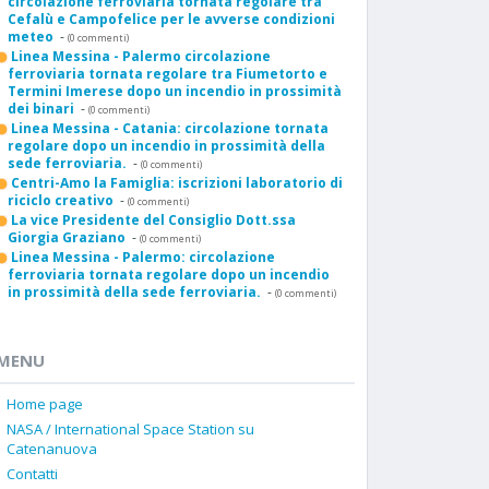
circolazione ferroviaria tornata regolare tra
Cefalù e Campofelice per le avverse condizioni
meteo
-
(0 commenti)
Linea Messina - Palermo circolazione
ferroviaria tornata regolare tra Fiumetorto e
Termini Imerese dopo un incendio in prossimità
dei binari
-
(0 commenti)
Linea Messina - Catania: circolazione tornata
regolare dopo un incendio in prossimità della
sede ferroviaria.
-
(0 commenti)
Centri-Amo la Famiglia: iscrizioni laboratorio di
riciclo creativo
-
(0 commenti)
La vice Presidente del Consiglio Dott.ssa
Giorgia Graziano
-
(0 commenti)
Linea Messina - Palermo: circolazione
ferroviaria tornata regolare dopo un incendio
in prossimità della sede ferroviaria.
-
(0 commenti)
MENU
Home page
NASA / International Space Station su
Catenanuova
Contatti