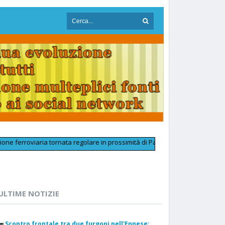
oviaria tornata regolare in prossimità di Palermo Aeroporto dopo un inconv
ULTIME NOTIZIE
Scontro frontale tra due furgoni nell'Ennese: