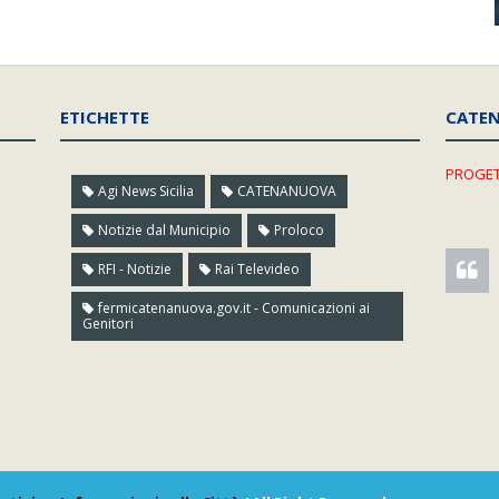
ETICHETTE
CATE
PROGET
Agi News Sicilia
CATENANUOVA
Notizie dal Municipio
Proloco
RFI - Notizie
Rai Televideo
fermicatenanuova.gov.it - Comunicazioni ai
Genitori