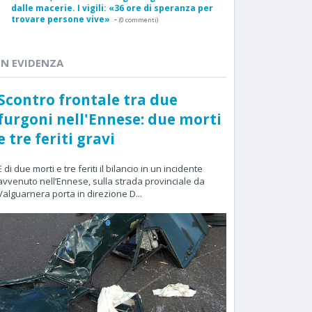
dalle macerie. I vigili: «36 ore di speranza per
trovare persone vive»
-
(0 commenti)
IN EVIDENZA
Scontro frontale tra due
furgoni nell'Ennese: due morti
e tre feriti gravi
È di due morti e tre feriti il bilancio in un incidente
avvenuto nell’Ennese, sulla strada provinciale da
Valguarnera porta in direzione D...