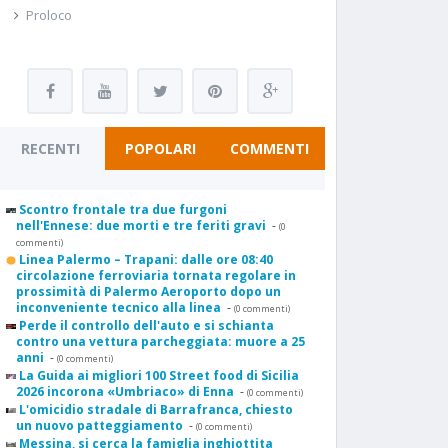
Proloco
RECENTI
POPOLARI
COMMENTI
Scontro frontale tra due furgoni
nell'Ennese: due morti e tre feriti gravi
-
(0
commenti)
Linea Palermo – Trapani: dalle ore 08:40
circolazione ferroviaria tornata regolare in
prossimità di Palermo Aeroporto dopo un
inconveniente tecnico alla linea
-
(0 commenti)
Perde il controllo dell'auto e si schianta
contro una vettura parcheggiata: muore a 25
anni
-
(0 commenti)
La Guida ai migliori 100 Street food di Sicilia
2026 incorona «Umbriaco» di Enna
-
(0 commenti)
L'omicidio stradale di Barrafranca, chiesto
un nuovo patteggiamento
-
(0 commenti)
Messina, si cerca la famiglia inghiottita