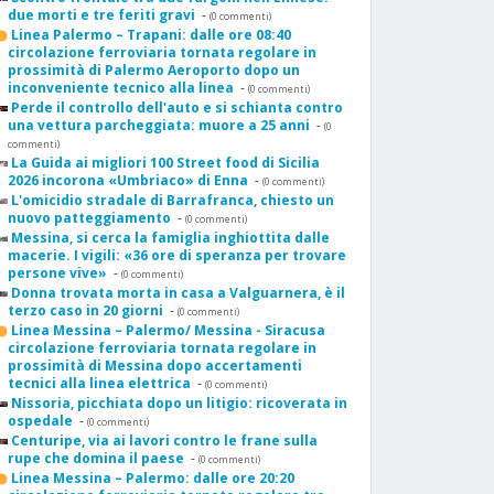
due morti e tre feriti gravi
-
(0 commenti)
Linea Palermo – Trapani: dalle ore 08:40
circolazione ferroviaria tornata regolare in
prossimità di Palermo Aeroporto dopo un
inconveniente tecnico alla linea
-
(0 commenti)
Perde il controllo dell'auto e si schianta contro
una vettura parcheggiata: muore a 25 anni
-
(0
commenti)
La Guida ai migliori 100 Street food di Sicilia
2026 incorona «Umbriaco» di Enna
-
(0 commenti)
L'omicidio stradale di Barrafranca, chiesto un
nuovo patteggiamento
-
(0 commenti)
Messina, si cerca la famiglia inghiottita dalle
macerie. I vigili: «36 ore di speranza per trovare
persone vive»
-
(0 commenti)
Donna trovata morta in casa a Valguarnera, è il
terzo caso in 20 giorni
-
(0 commenti)
Linea Messina – Palermo/ Messina - Siracusa
circolazione ferroviaria tornata regolare in
prossimità di Messina dopo accertamenti
tecnici alla linea elettrica
-
(0 commenti)
Nissoria, picchiata dopo un litigio: ricoverata in
ospedale
-
(0 commenti)
Centuripe, via ai lavori contro le frane sulla
rupe che domina il paese
-
(0 commenti)
Linea Messina – Palermo: dalle ore 20:20