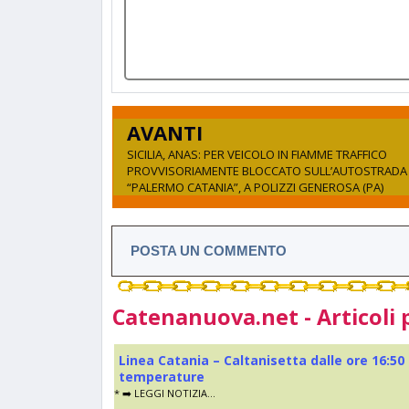
AVANTI
SICILIA, ANAS: PER VEICOLO IN FIAMME TRAFFICO
PROVVISORIAMENTE BLOCCATO SULL’AUTOSTRADA
“PALERMO CATANIA”, A POLIZZI GENEROSA (PA)
POSTA UN COMMENTO
Catenanuova.net - Articoli 
Linea Catania – Caltanisetta dalle ore 16:50
temperature
* ➡️ LEGGI NOTIZIA...