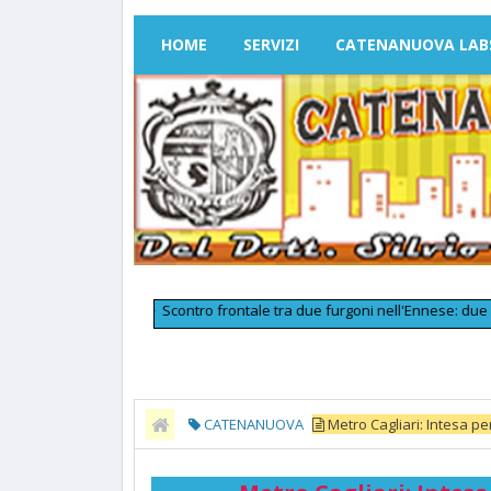
HOME
SERVIZI
CATENANUOVA LAB
>>
Scontro frontale tra due furgoni nell'Ennese: due morti e tre 
CATENANUOVA
Metro Cagliari: Intesa per