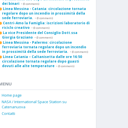
dei binari
-
(0 commenti)
Linea Messina - Catania: circolazione tornata
regolare dopo un incendio in prossimità della
sede ferroviaria.
-
(0 commenti)
Centri-Amo la Famiglia: iscrizioni laboratorio di
riciclo creativo
-
(0 commenti)
La vice Presidente del Consiglio Dott.ssa
Giorgia Graziano
-
(0 commenti)
Linea Messina - Palermo: circolazione
ferroviaria tornata regolare dopo un incendio
in prossimità della sede ferroviaria.
-
(0 commenti)
Linea Catania – Caltanisetta dalle ore 16:50
circolazione tornata regolare dopo guasti
dovuti alle alte temperature
-
(0 commenti)
MENU
Home page
NASA / International Space Station su
Catenanuova
Contatti