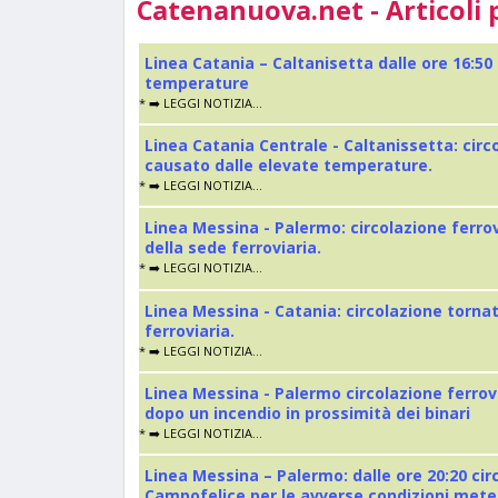
Catenanuova.net - Articoli 
Linea Catania – Caltanisetta dalle ore 16:50
temperature
* ➡️ LEGGI NOTIZIA...
Linea Catania Centrale - Caltanissetta: cir
causato dalle elevate temperature.
* ➡️ LEGGI NOTIZIA...
Linea Messina - Palermo: circolazione ferro
della sede ferroviaria.
* ➡️ LEGGI NOTIZIA...
Linea Messina - Catania: circolazione torna
ferroviaria.
* ➡️ LEGGI NOTIZIA...
Linea Messina - Palermo circolazione ferrov
dopo un incendio in prossimità dei binari
* ➡️ LEGGI NOTIZIA...
Linea Messina – Palermo: dalle ore 20:20 cir
Campofelice per le avverse condizioni met