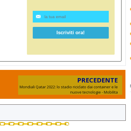
PRECEDENTE
Mondiali Qatar 2022: lo stadio riciclato dai container e le
nuove tecnologie - Mobilita