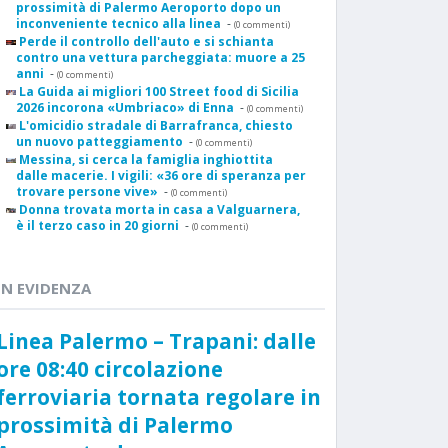
prossimità di Palermo Aeroporto dopo un
inconveniente tecnico alla linea
-
(0 commenti)
Perde il controllo dell'auto e si schianta
contro una vettura parcheggiata: muore a 25
anni
-
(0 commenti)
La Guida ai migliori 100 Street food di Sicilia
2026 incorona «Umbriaco» di Enna
-
(0 commenti)
L'omicidio stradale di Barrafranca, chiesto
un nuovo patteggiamento
-
(0 commenti)
Messina, si cerca la famiglia inghiottita
dalle macerie. I vigili: «36 ore di speranza per
trovare persone vive»
-
(0 commenti)
Donna trovata morta in casa a Valguarnera,
è il terzo caso in 20 giorni
-
(0 commenti)
IN EVIDENZA
Linea Palermo – Trapani: dalle
ore 08:40 circolazione
ferroviaria tornata regolare in
prossimità di Palermo