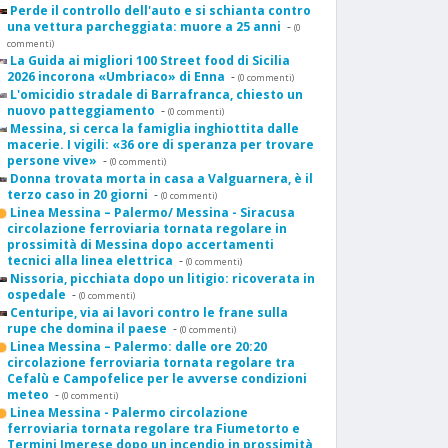
Perde il controllo dell'auto e si schianta contro
una vettura parcheggiata: muore a 25 anni
-
(0
commenti)
La Guida ai migliori 100 Street food di Sicilia
2026 incorona «Umbriaco» di Enna
-
(0 commenti)
L'omicidio stradale di Barrafranca, chiesto un
nuovo patteggiamento
-
(0 commenti)
Messina, si cerca la famiglia inghiottita dalle
macerie. I vigili: «36 ore di speranza per trovare
persone vive»
-
(0 commenti)
Donna trovata morta in casa a Valguarnera, è il
terzo caso in 20 giorni
-
(0 commenti)
Linea Messina – Palermo/ Messina - Siracusa
circolazione ferroviaria tornata regolare in
prossimità di Messina dopo accertamenti
tecnici alla linea elettrica
-
(0 commenti)
Nissoria, picchiata dopo un litigio: ricoverata in
ospedale
-
(0 commenti)
Centuripe, via ai lavori contro le frane sulla
rupe che domina il paese
-
(0 commenti)
Linea Messina – Palermo: dalle ore 20:20
circolazione ferroviaria tornata regolare tra
Cefalù e Campofelice per le avverse condizioni
meteo
-
(0 commenti)
Linea Messina - Palermo circolazione
ferroviaria tornata regolare tra Fiumetorto e
Termini Imerese dopo un incendio in prossimità