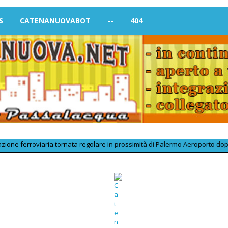
S
CATENANUOVABOT
--
404
roviaria tornata regolare in prossimità di Palermo Aeroporto dopo un incon