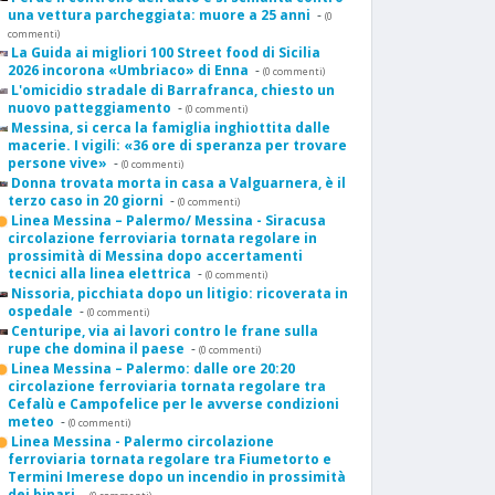
una vettura parcheggiata: muore a 25 anni
-
(0
commenti)
La Guida ai migliori 100 Street food di Sicilia
2026 incorona «Umbriaco» di Enna
-
(0 commenti)
L'omicidio stradale di Barrafranca, chiesto un
nuovo patteggiamento
-
(0 commenti)
Messina, si cerca la famiglia inghiottita dalle
macerie. I vigili: «36 ore di speranza per trovare
persone vive»
-
(0 commenti)
Donna trovata morta in casa a Valguarnera, è il
terzo caso in 20 giorni
-
(0 commenti)
Linea Messina – Palermo/ Messina - Siracusa
circolazione ferroviaria tornata regolare in
prossimità di Messina dopo accertamenti
tecnici alla linea elettrica
-
(0 commenti)
Nissoria, picchiata dopo un litigio: ricoverata in
ospedale
-
(0 commenti)
Centuripe, via ai lavori contro le frane sulla
rupe che domina il paese
-
(0 commenti)
Linea Messina – Palermo: dalle ore 20:20
circolazione ferroviaria tornata regolare tra
Cefalù e Campofelice per le avverse condizioni
meteo
-
(0 commenti)
Linea Messina - Palermo circolazione
ferroviaria tornata regolare tra Fiumetorto e
Termini Imerese dopo un incendio in prossimità
dei binari
-