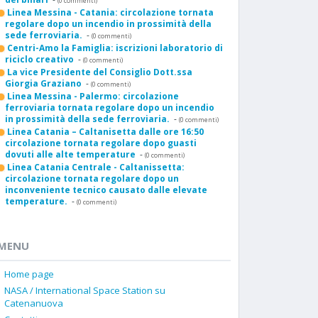
(0 commenti)
Linea Messina - Catania: circolazione tornata
regolare dopo un incendio in prossimità della
sede ferroviaria.
-
(0 commenti)
Centri-Amo la Famiglia: iscrizioni laboratorio di
riciclo creativo
-
(0 commenti)
La vice Presidente del Consiglio Dott.ssa
Giorgia Graziano
-
(0 commenti)
Linea Messina - Palermo: circolazione
ferroviaria tornata regolare dopo un incendio
in prossimità della sede ferroviaria.
-
(0 commenti)
Linea Catania – Caltanisetta dalle ore 16:50
circolazione tornata regolare dopo guasti
dovuti alle alte temperature
-
(0 commenti)
Linea Catania Centrale - Caltanissetta:
circolazione tornata regolare dopo un
inconveniente tecnico causato dalle elevate
temperature.
-
(0 commenti)
MENU
Home page
NASA / International Space Station su
Catenanuova