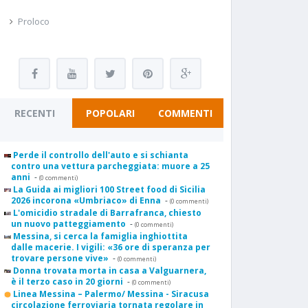
Proloco
RECENTI
POPOLARI
COMMENTI
Perde il controllo dell'auto e si schianta
contro una vettura parcheggiata: muore a 25
anni
-
(0 commenti)
La Guida ai migliori 100 Street food di Sicilia
2026 incorona «Umbriaco» di Enna
-
(0 commenti)
L'omicidio stradale di Barrafranca, chiesto
un nuovo patteggiamento
-
(0 commenti)
Messina, si cerca la famiglia inghiottita
dalle macerie. I vigili: «36 ore di speranza per
trovare persone vive»
-
(0 commenti)
Donna trovata morta in casa a Valguarnera,
è il terzo caso in 20 giorni
-
(0 commenti)
Linea Messina – Palermo/ Messina - Siracusa
circolazione ferroviaria tornata regolare in