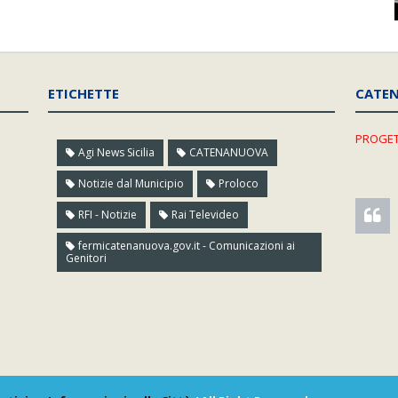
ETICHETTE
CATE
PROGET
Agi News Sicilia
CATENANUOVA
Notizie dal Municipio
Proloco
RFI - Notizie
Rai Televideo
fermicatenanuova.gov.it - Comunicazioni ai
Genitori