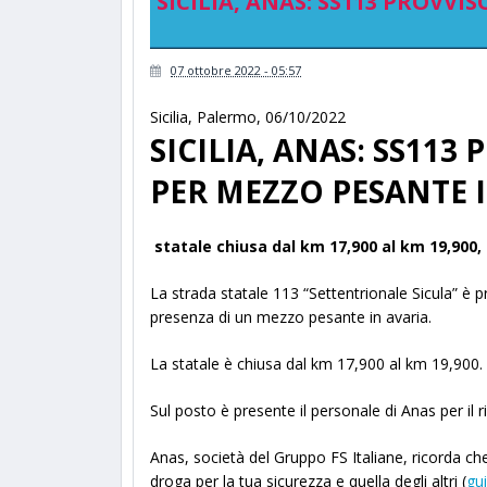
SICILIA, ANAS: SS113 PROVV
07 ottobre 2022 - 05:57
Sicilia
,
Palermo
,
06/10/2022
SICILIA, ANAS: SS11
PER MEZZO PESANTE 
statale chiusa dal km 17,900 al km 19,900
La strada statale 113 “Settentrionale Sicula” è
presenza di un mezzo pesante in avaria.
La statale è chiusa dal km 17,900 al km 19,900.
Sul posto è presente il personale di Anas per il r
Anas, società del Gruppo FS Italiane, ricorda c
droga per la tua sicurezza e quella degli altri (
gu