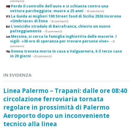
commenti)
Perde il controllo dell'auto e si schianta contro una
vettura parcheggiata: muore a 25 anni
-
(0 commenti)
La Guida ai migliori 100 Street food di Sicilia 2026 incorona
«Umbriaco» di Enna
-
(0 commenti)
L'omicidio stradale di Barrafranca, chiesto un nuovo
patteggiamento
-
(0 commenti)
Messina, si cerca la famiglia inghiottita dalle macerie. I
vigili: «36 ore di speranza per trovare persone vive»
-
(0
commenti)
Donna trovata morta in casa a Valguarnera, è il terzo caso
in 20 giorni
-
(0 commenti)
IN EVIDENZA
Linea Palermo – Trapani: dalle ore 08:40
circolazione ferroviaria tornata
regolare in prossimità di Palermo
Aeroporto dopo un inconveniente
tecnico alla linea