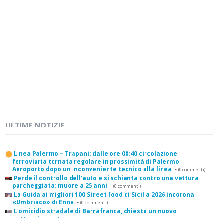
ULTIME NOTIZIE
Linea Palermo – Trapani: dalle ore 08:40 circolazione
ferroviaria tornata regolare in prossimità di Palermo
Aeroporto dopo un inconveniente tecnico alla linea
-
(0 commenti)
Perde il controllo dell'auto e si schianta contro una vettura
parcheggiata: muore a 25 anni
-
(0 commenti)
La Guida ai migliori 100 Street food di Sicilia 2026 incorona
«Umbriaco» di Enna
-
(0 commenti)
L'omicidio stradale di Barrafranca, chiesto un nuovo