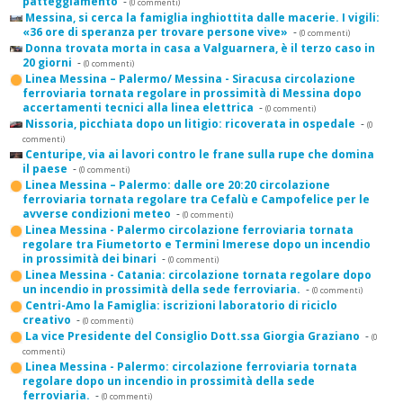
patteggiamento
-
(0 commenti)
Messina, si cerca la famiglia inghiottita dalle macerie. I vigili:
«36 ore di speranza per trovare persone vive»
-
(0 commenti)
Donna trovata morta in casa a Valguarnera, è il terzo caso in
20 giorni
-
(0 commenti)
Linea Messina – Palermo/ Messina - Siracusa circolazione
ferroviaria tornata regolare in prossimità di Messina dopo
accertamenti tecnici alla linea elettrica
-
(0 commenti)
Nissoria, picchiata dopo un litigio: ricoverata in ospedale
-
(0
commenti)
Centuripe, via ai lavori contro le frane sulla rupe che domina
il paese
-
(0 commenti)
Linea Messina – Palermo: dalle ore 20:20 circolazione
ferroviaria tornata regolare tra Cefalù e Campofelice per le
avverse condizioni meteo
-
(0 commenti)
Linea Messina - Palermo circolazione ferroviaria tornata
regolare tra Fiumetorto e Termini Imerese dopo un incendio
in prossimità dei binari
-
(0 commenti)
Linea Messina - Catania: circolazione tornata regolare dopo
un incendio in prossimità della sede ferroviaria.
-
(0 commenti)
Centri-Amo la Famiglia: iscrizioni laboratorio di riciclo
creativo
-
(0 commenti)
La vice Presidente del Consiglio Dott.ssa Giorgia Graziano
-
(0
commenti)
Linea Messina - Palermo: circolazione ferroviaria tornata
regolare dopo un incendio in prossimità della sede
ferroviaria.
-
(0 commenti)