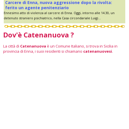
Carcere di Enna, nuova aggressione dopo la rivolta:
ferito un agente penitenziario
Ennesimo atto di violenza al carcere di Enna. Oggi, intorno alle 14.30, un
detenuto straniero psichiatrico, nella Casa circondariale Luigi...
Dov'è Catenanuova ?
La città di
Catenanuova
è un Comune Italiano, si trova in Sicilia in
provincia di Enna, i suoi residenti si chiamano
catenanuovesi
.