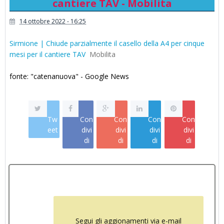
cantiere TAV - Mobilita
14 ottobre 2022 - 16:25
Sirmione | Chiude parzialmente il casello della A4 per cinque
mesi per il cantiere TAV
Mobilita
fonte: "catenanuova" - Google News
Tw
Con
Con
Con
Con
eet
divi
divi
divi
divi
di
di
di
di
Segui gli aggionamenti via e-mail