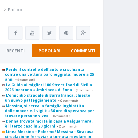
Proloco
RECENTI
POPOLARI
COMMENTI
Perde il controllo dell'auto e si schianta
contro una vettura parcheggiata: muore a 25
anni
-
(0 commenti)
La Guida ai migliori 100 Street food di Sicilia
2026 incorona «Umbriaco» di Enna
-
(0 commenti)
L'omicidio stradale di Barrafranca, chiesto
un nuovo patteggiamento
-
(0 commenti)
Messina, si cerca la famiglia inghiottita
dalle macerie. I vigili: «36 ore di speranza per
trovare persone vive»
-
(0 commenti)
Donna trovata morta in casa a Valguarnera,
è il terzo caso in 20 giorni
-
(0 commenti)
Linea Messina – Palermo/ Messina - Siracusa
circolazione ferroviaria tornata regolare in