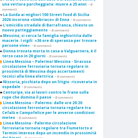
una vettura parcheggiata: muore a 25 anni
-
(0
commenti)
La Guida ai migliori 100 Street food di Sicilia
2026 incorona «Umbriaco» di Enna
-
(0 commenti)
L'omicidio stradale di Barrafranca, chiesto un
nuovo patteggiamento
-
(0 commenti)
Messina, si cerca la famiglia inghiottita dalle
macerie. I vigili: «36 ore di speranza per trovare
persone vive»
-
(0 commenti)
Donna trovata morta in casa a Valguarnera, è il
terzo caso in 20 giorni
-
(0 commenti)
Linea Messina – Palermo/ Messina - Siracusa
circolazione ferroviaria tornata regolare in
prossimità di Messina dopo accertamenti
tecnici alla linea elettrica
-
(0 commenti)
Nissoria, picchiata dopo un litigio: ricoverata in
ospedale
-
(0 commenti)
Centuripe, via ai lavori contro le frane sulla
rupe che domina il paese
-
(0 commenti)
Linea Messina – Palermo: dalle ore 20:20
circolazione ferroviaria tornata regolare tra
Cefalù e Campofelice per le avverse condizioni
meteo
-
(0 commenti)
Linea Messina - Palermo circolazione
ferroviaria tornata regolare tra Fiumetorto e
Termini Imerese dopo un incendio in prossimità
dei binari
-