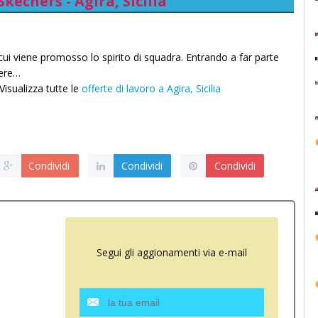
kechers - Agira, Sicilia
cui viene promosso lo spirito di squadra. Entrando a far parte
vere…
isualizza tutte le
offerte di lavoro a Agira, Sicilia
Condividi
Condividi
Condividi
Segui gli aggionamenti via e-mail