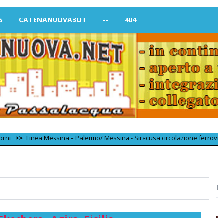
S
CATENANUOVABOT
--
404
Linea Messina – Palermo/ Messina - Siracusa circolazione ferroviaria tornat