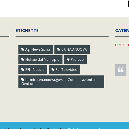
ETICHETTE
CATE
PROGET
Agi News Sicilia
CATENANUOVA
Notizie dal Municipio
Proloco
RFI - Notizie
Rai Televideo
fermicatenanuova.gov.it - Comunicazioni ai
Genitori