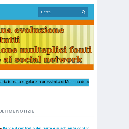
a regolare in prossimità di Messina dopo accertamenti tecnici alla linea el
ULTIME NOTIZIE
Perde il controllo dell'auto e si schianta contro