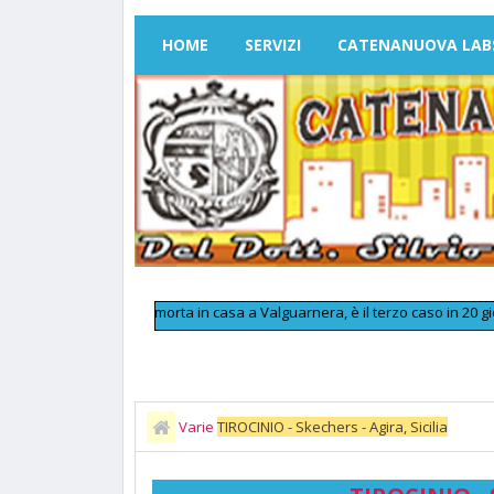
HOME
SERVIZI
CATENANUOVA LAB
onna trovata morta in casa a Valguarnera, è il terzo caso in 20 giorni
>>
Varie
TIROCINIO - Skechers - Agira, Sicilia