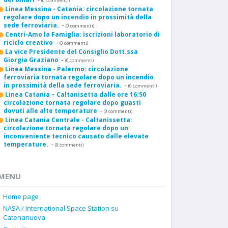
(0 commenti)
Linea Messina - Catania: circolazione tornata
regolare dopo un incendio in prossimità della
sede ferroviaria.
-
(0 commenti)
Centri-Amo la Famiglia: iscrizioni laboratorio di
riciclo creativo
-
(0 commenti)
La vice Presidente del Consiglio Dott.ssa
Giorgia Graziano
-
(0 commenti)
Linea Messina - Palermo: circolazione
ferroviaria tornata regolare dopo un incendio
in prossimità della sede ferroviaria.
-
(0 commenti)
Linea Catania – Caltanisetta dalle ore 16:50
circolazione tornata regolare dopo guasti
dovuti alle alte temperature
-
(0 commenti)
Linea Catania Centrale - Caltanissetta:
circolazione tornata regolare dopo un
inconveniente tecnico causato dalle elevate
temperature.
-
(0 commenti)
MENU
Home page
NASA / International Space Station su
Catenanuova