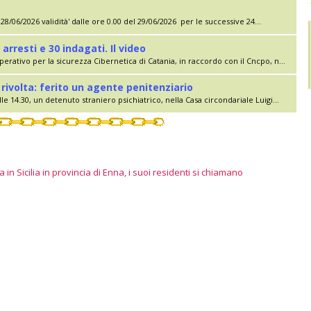
28/06/2026 validità' dalle ore 0.00 del 29/06/2026 per le successive 24...
 arresti e 30 indagati. Il video
erativo per la sicurezza Cibernetica di Catania, in raccordo con il Cncpo, n...
rivolta: ferito un agente penitenziario
le 14.30, un detenuto straniero psichiatrico, nella Casa circondariale Luigi...
 in Sicilia in provincia di Enna, i suoi residenti si chiamano