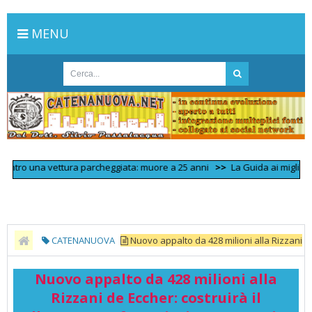
MENU
tro una vettura parcheggiata: muore a 25 anni
>>
La Guida ai migliori 100 S
CATENANUOVA
Nuovo appalto da 428 milioni alla Rizzani
de Eccher: costruirà il collegamento ferroviario tra Venezia e il M… - Il
Nuovo appalto da 428 milioni alla
Messaggero Veneto
Rizzani de Eccher: costruirà il