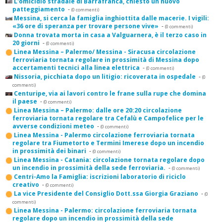
L'omicidio stradale di Barrafranca, chiesto un nuovo
patteggiamento
-
(0 commenti)
Messina, si cerca la famiglia inghiottita dalle macerie. I vigili:
«36 ore di speranza per trovare persone vive»
-
(0 commenti)
Donna trovata morta in casa a Valguarnera, è il terzo caso in
20 giorni
-
(0 commenti)
Linea Messina – Palermo/ Messina - Siracusa circolazione
ferroviaria tornata regolare in prossimità di Messina dopo
accertamenti tecnici alla linea elettrica
-
(0 commenti)
Nissoria, picchiata dopo un litigio: ricoverata in ospedale
-
(0
commenti)
Centuripe, via ai lavori contro le frane sulla rupe che domina
il paese
-
(0 commenti)
Linea Messina – Palermo: dalle ore 20:20 circolazione
ferroviaria tornata regolare tra Cefalù e Campofelice per le
avverse condizioni meteo
-
(0 commenti)
Linea Messina - Palermo circolazione ferroviaria tornata
regolare tra Fiumetorto e Termini Imerese dopo un incendio
in prossimità dei binari
-
(0 commenti)
Linea Messina - Catania: circolazione tornata regolare dopo
un incendio in prossimità della sede ferroviaria.
-
(0 commenti)
Centri-Amo la Famiglia: iscrizioni laboratorio di riciclo
creativo
-
(0 commenti)
La vice Presidente del Consiglio Dott.ssa Giorgia Graziano
-
(0
commenti)
Linea Messina - Palermo: circolazione ferroviaria tornata
regolare dopo un incendio in prossimità della sede