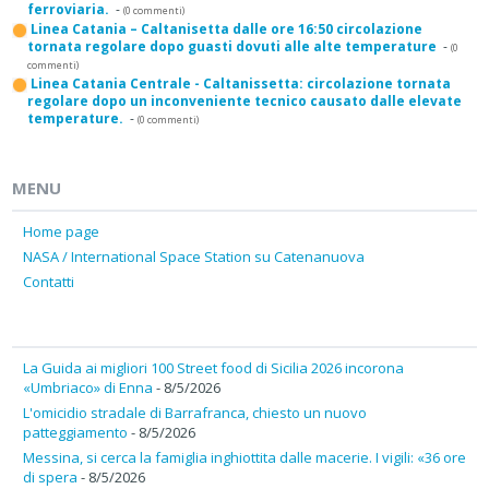
ferroviaria.
-
(0 commenti)
Linea Catania – Caltanisetta dalle ore 16:50 circolazione
tornata regolare dopo guasti dovuti alle alte temperature
-
(0
commenti)
Linea Catania Centrale - Caltanissetta: circolazione tornata
regolare dopo un inconveniente tecnico causato dalle elevate
temperature.
-
(0 commenti)
MENU
Home page
NASA / International Space Station su Catenanuova
Contatti
La Guida ai migliori 100 Street food di Sicilia 2026 incorona
«Umbriaco» di Enna
- 8/5/2026
L'omicidio stradale di Barrafranca, chiesto un nuovo
patteggiamento
- 8/5/2026
Messina, si cerca la famiglia inghiottita dalle macerie. I vigili: «36 ore
di spera
- 8/5/2026