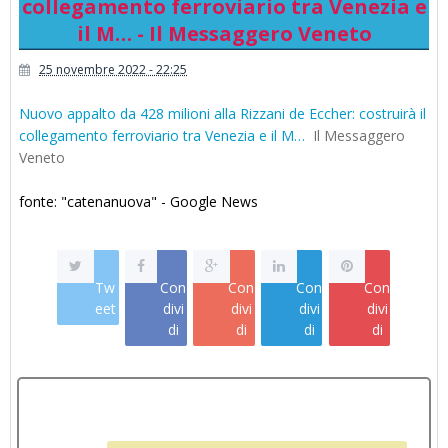
collegamento ferroviario tra Venezia e
il M… - Il Messaggero Veneto
25 novembre 2022 - 22:25
Nuovo appalto da 428 milioni alla Rizzani de Eccher: costruirà il
collegamento ferroviario tra Venezia e il M…
Il Messaggero
Veneto
fonte: "catenanuova" - Google News
Tw
Con
Con
Con
Con
eet
divi
divi
divi
divi
di
di
di
di