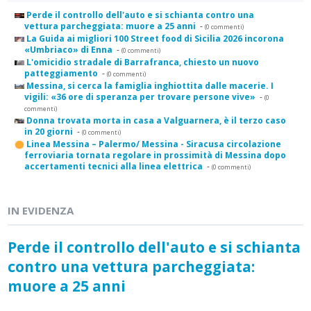
Perde il controllo dell'auto e si schianta contro una
vettura parcheggiata: muore a 25 anni
-
(0 commenti)
La Guida ai migliori 100 Street food di Sicilia 2026 incorona
«Umbriaco» di Enna
-
(0 commenti)
L'omicidio stradale di Barrafranca, chiesto un nuovo
patteggiamento
-
(0 commenti)
Messina, si cerca la famiglia inghiottita dalle macerie. I
vigili: «36 ore di speranza per trovare persone vive»
-
(0
commenti)
Donna trovata morta in casa a Valguarnera, è il terzo caso
in 20 giorni
-
(0 commenti)
Linea Messina – Palermo/ Messina - Siracusa circolazione
ferroviaria tornata regolare in prossimità di Messina dopo
accertamenti tecnici alla linea elettrica
-
(0 commenti)
IN EVIDENZA
Perde il controllo dell'auto e si schianta
contro una vettura parcheggiata:
muore a 25 anni