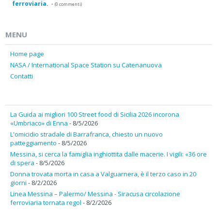
ferroviaria.
-
(0 commenti)
MENU
Home page
NASA / International Space Station su Catenanuova
Contatti
La Guida ai migliori 100 Street food di Sicilia 2026 incorona
«Umbriaco» di Enna
- 8/5/2026
L'omicidio stradale di Barrafranca, chiesto un nuovo
patteggiamento
- 8/5/2026
Messina, si cerca la famiglia inghiottita dalle macerie. I vigili: «36 ore
di spera
- 8/5/2026
Donna trovata morta in casa a Valguarnera, è il terzo caso in 20
giorni
- 8/2/2026
Linea Messina – Palermo/ Messina - Siracusa circolazione
ferroviaria tornata regol
- 8/2/2026