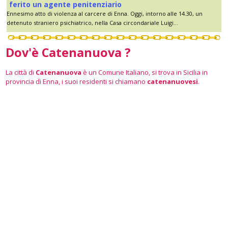
ferito un agente penitenziario
Ennesimo atto di violenza al carcere di Enna. Oggi, intorno alle 14.30, un
detenuto straniero psichiatrico, nella Casa circondariale Luigi...
Dov'è Catenanuova ?
La città di
Catenanuova
è un Comune Italiano, si trova in Sicilia in
provincia di Enna, i suoi residenti si chiamano
catenanuovesi
.