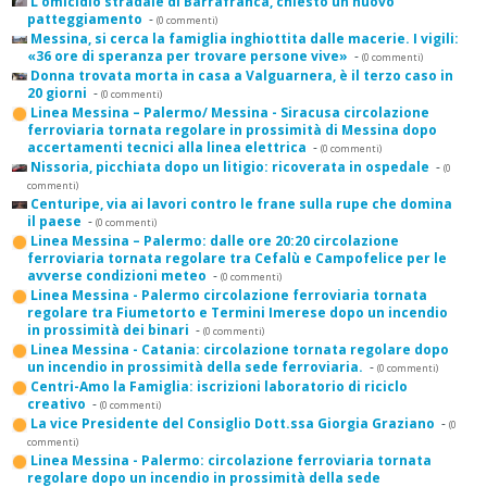
L'omicidio stradale di Barrafranca, chiesto un nuovo
patteggiamento
-
(0 commenti)
Messina, si cerca la famiglia inghiottita dalle macerie. I vigili:
«36 ore di speranza per trovare persone vive»
-
(0 commenti)
Donna trovata morta in casa a Valguarnera, è il terzo caso in
20 giorni
-
(0 commenti)
Linea Messina – Palermo/ Messina - Siracusa circolazione
ferroviaria tornata regolare in prossimità di Messina dopo
accertamenti tecnici alla linea elettrica
-
(0 commenti)
Nissoria, picchiata dopo un litigio: ricoverata in ospedale
-
(0
commenti)
Centuripe, via ai lavori contro le frane sulla rupe che domina
il paese
-
(0 commenti)
Linea Messina – Palermo: dalle ore 20:20 circolazione
ferroviaria tornata regolare tra Cefalù e Campofelice per le
avverse condizioni meteo
-
(0 commenti)
Linea Messina - Palermo circolazione ferroviaria tornata
regolare tra Fiumetorto e Termini Imerese dopo un incendio
in prossimità dei binari
-
(0 commenti)
Linea Messina - Catania: circolazione tornata regolare dopo
un incendio in prossimità della sede ferroviaria.
-
(0 commenti)
Centri-Amo la Famiglia: iscrizioni laboratorio di riciclo
creativo
-
(0 commenti)
La vice Presidente del Consiglio Dott.ssa Giorgia Graziano
-
(0
commenti)
Linea Messina - Palermo: circolazione ferroviaria tornata
regolare dopo un incendio in prossimità della sede