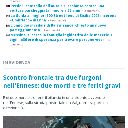
commenti)
Perde il controllo dell'auto e si schianta contro una
vettura parcheggiata: muore a 25 anni
-
(0 commenti)
La Guida ai migliori 100 Street food di Sicilia 2026 incorona
«Umbriaco» di Enna
-
(0 commenti)
L'omicidio stradale di Barrafranca, chiesto un nuovo
patteggiamento
-
(0 commenti)
Messina, si cerca la famiglia inghiottita dalle macerie. I
vigili: «36 ore di speranza per trovare persone vive»
-
(0
commenti)
IN EVIDENZA
Scontro frontale tra due furgoni
nell'Ennese: due morti e tre feriti gravi
È di due morti e tre feriti il bilancio in un incidente avvenuto
nell’Ennese, sulla strada provinciale da Valguarnera porta in
direzione D...