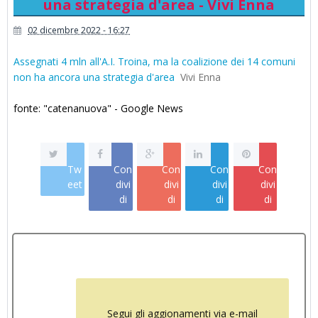
una strategia d'area - Vivi Enna
02 dicembre 2022 - 16:27
Assegnati 4 mln all'A.I. Troina, ma la coalizione dei 14 comuni
non ha ancora una strategia d'area
Vivi Enna
fonte: "catenanuova" - Google News
Tw
Con
Con
Con
Con
eet
divi
divi
divi
divi
di
di
di
di
Segui gli aggionamenti via e-mail