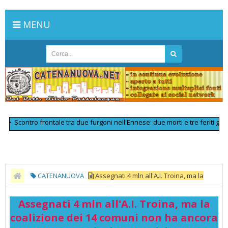
MENU
contro frontale tra due furgoni nell'Ennese: due morti e tre feriti gravi
>>
CATENANUOVA
Assegnati 4 mln all'A.I. Troina, ma la
coalizione dei 14 comuni non ha ancora una strategia d'area - Vivi
Assegnati 4 mln all'A.I. Troina, ma la
Enna
coalizione dei 14 comuni non ha ancora