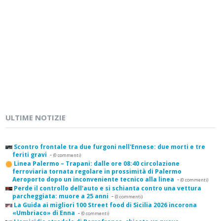
ULTIME NOTIZIE
Scontro frontale tra due furgoni nell'Ennese: due morti e tre
feriti gravi
-
(0 commenti)
Linea Palermo – Trapani: dalle ore 08:40 circolazione
ferroviaria tornata regolare in prossimità di Palermo
Aeroporto dopo un inconveniente tecnico alla linea
-
(0 commenti)
Perde il controllo dell'auto e si schianta contro una vettura
parcheggiata: muore a 25 anni
-
(0 commenti)
La Guida ai migliori 100 Street food di Sicilia 2026 incorona
«Umbriaco» di Enna
-
(0 commenti)