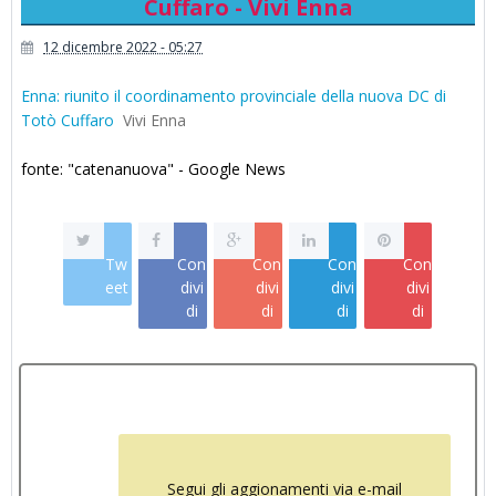
Cuffaro - Vivi Enna
12 dicembre 2022 - 05:27
Enna: riunito il coordinamento provinciale della nuova DC di
Totò Cuffaro
Vivi Enna
fonte: "catenanuova" - Google News
Tw
Con
Con
Con
Con
eet
divi
divi
divi
divi
di
di
di
di
Segui gli aggionamenti via e-mail