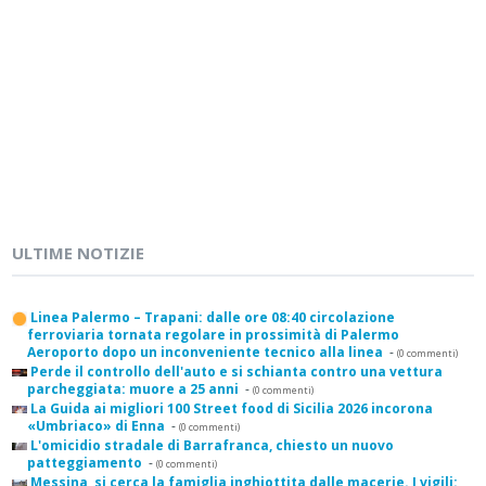
ULTIME NOTIZIE
Linea Palermo – Trapani: dalle ore 08:40 circolazione
ferroviaria tornata regolare in prossimità di Palermo
Aeroporto dopo un inconveniente tecnico alla linea
-
(0 commenti)
Perde il controllo dell'auto e si schianta contro una vettura
parcheggiata: muore a 25 anni
-
(0 commenti)
La Guida ai migliori 100 Street food di Sicilia 2026 incorona
«Umbriaco» di Enna
-
(0 commenti)
L'omicidio stradale di Barrafranca, chiesto un nuovo
patteggiamento
-
(0 commenti)
Messina, si cerca la famiglia inghiottita dalle macerie. I vigili: