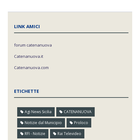
LINK AMICI
forum catenanuova
Catenanuova.it
Catenanuova.com
ETICHETTE
Agi News Sicilia
CATENANUOVA
Notizie dal Municipio
Proloco
RFI - Notizie
Rai Televideo