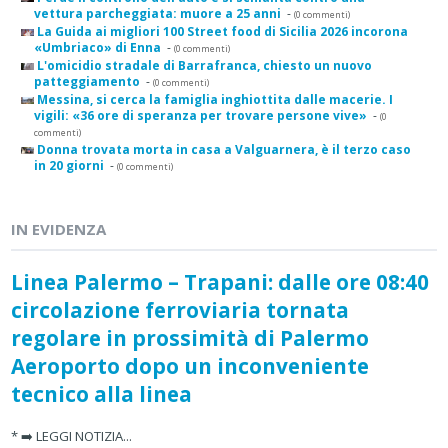
vettura parcheggiata: muore a 25 anni
-
(0 commenti)
La Guida ai migliori 100 Street food di Sicilia 2026 incorona
«Umbriaco» di Enna
-
(0 commenti)
L'omicidio stradale di Barrafranca, chiesto un nuovo
patteggiamento
-
(0 commenti)
Messina, si cerca la famiglia inghiottita dalle macerie. I
vigili: «36 ore di speranza per trovare persone vive»
-
(0
commenti)
Donna trovata morta in casa a Valguarnera, è il terzo caso
in 20 giorni
-
(0 commenti)
IN EVIDENZA
Linea Palermo – Trapani: dalle ore 08:40
circolazione ferroviaria tornata
regolare in prossimità di Palermo
Aeroporto dopo un inconveniente
tecnico alla linea
* ➡️ LEGGI NOTIZIA...