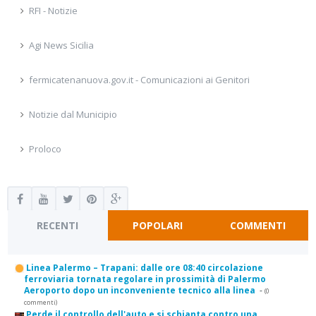
RFI - Notizie
Agi News Sicilia
fermicatenanuova.gov.it - Comunicazioni ai Genitori
Notizie dal Municipio
Proloco
RECENTI
POPOLARI
COMMENTI
Linea Palermo – Trapani: dalle ore 08:40 circolazione
ferroviaria tornata regolare in prossimità di Palermo
Aeroporto dopo un inconveniente tecnico alla linea
-
(0
commenti)
Perde il controllo dell'auto e si schianta contro una