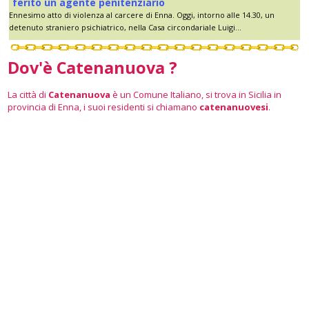
ferito un agente penitenziario
Ennesimo atto di violenza al carcere di Enna. Oggi, intorno alle 14.30, un
detenuto straniero psichiatrico, nella Casa circondariale Luigi...
Dov'è Catenanuova ?
La città di
Catenanuova
è un Comune Italiano, si trova in Sicilia in
provincia di Enna, i suoi residenti si chiamano
catenanuovesi
.