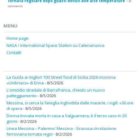
tornata regolare dopo guasti dovuti alle alte temperature
-
(0
commenti)
MENU
Home page
NASA / International Space Station su Catenanuova
Contatti
La Guida ai migliori 100 Street food di Sicilia 2026 incorona
«Umbriaco» di Enna
- 8/5/2026
L'omicidio stradale di Barrafranca, chiesto un nuovo
patteggiamento
- 8/5/2026
Messina, si cerca la famiglia inghiottita dalle macerie. I vigili: «36 ore
di spera
- 8/5/2026
Donna trovata morta in casa a Valguarnera, è il terzo caso in 20
giorni
- 8/2/2026
Linea Messina – Palermo/ Messina - Siracusa circolazione
ferroviaria tornata regol
- 8/2/2026