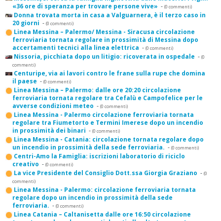
«36 ore di speranza per trovare persone vive»
-
(0 commenti)
Donna trovata morta in casa a Valguarnera, è il terzo caso in
20 giorni
-
(0 commenti)
Linea Messina – Palermo/ Messina - Siracusa circolazione
ferroviaria tornata regolare in prossimità di Messina dopo
accertamenti tecnici alla linea elettrica
-
(0 commenti)
Nissoria, picchiata dopo un litigio: ricoverata in ospedale
-
(0
commenti)
Centuripe, via ai lavori contro le frane sulla rupe che domina
il paese
-
(0 commenti)
Linea Messina – Palermo: dalle ore 20:20 circolazione
ferroviaria tornata regolare tra Cefalù e Campofelice per le
avverse condizioni meteo
-
(0 commenti)
Linea Messina - Palermo circolazione ferroviaria tornata
regolare tra Fiumetorto e Termini Imerese dopo un incendio
in prossimità dei binari
-
(0 commenti)
Linea Messina - Catania: circolazione tornata regolare dopo
un incendio in prossimità della sede ferroviaria.
-
(0 commenti)
Centri-Amo la Famiglia: iscrizioni laboratorio di riciclo
creativo
-
(0 commenti)
La vice Presidente del Consiglio Dott.ssa Giorgia Graziano
-
(0
commenti)
Linea Messina - Palermo: circolazione ferroviaria tornata
regolare dopo un incendio in prossimità della sede
ferroviaria.
-
(0 commenti)
Linea Catania – Caltanisetta dalle ore 16:50 circolazione