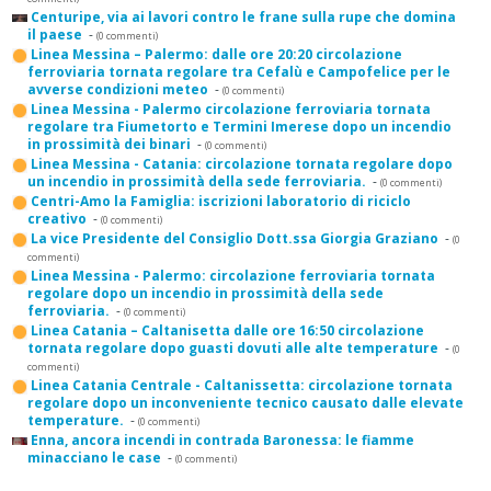
Centuripe, via ai lavori contro le frane sulla rupe che domina
il paese
-
(0 commenti)
Linea Messina – Palermo: dalle ore 20:20 circolazione
ferroviaria tornata regolare tra Cefalù e Campofelice per le
avverse condizioni meteo
-
(0 commenti)
Linea Messina - Palermo circolazione ferroviaria tornata
regolare tra Fiumetorto e Termini Imerese dopo un incendio
in prossimità dei binari
-
(0 commenti)
Linea Messina - Catania: circolazione tornata regolare dopo
un incendio in prossimità della sede ferroviaria.
-
(0 commenti)
Centri-Amo la Famiglia: iscrizioni laboratorio di riciclo
creativo
-
(0 commenti)
La vice Presidente del Consiglio Dott.ssa Giorgia Graziano
-
(0
commenti)
Linea Messina - Palermo: circolazione ferroviaria tornata
regolare dopo un incendio in prossimità della sede
ferroviaria.
-
(0 commenti)
Linea Catania – Caltanisetta dalle ore 16:50 circolazione
tornata regolare dopo guasti dovuti alle alte temperature
-
(0
commenti)
Linea Catania Centrale - Caltanissetta: circolazione tornata
regolare dopo un inconveniente tecnico causato dalle elevate
temperature.
-
(0 commenti)
Enna, ancora incendi in contrada Baronessa: le fiamme
minacciano le case
-
(0 commenti)