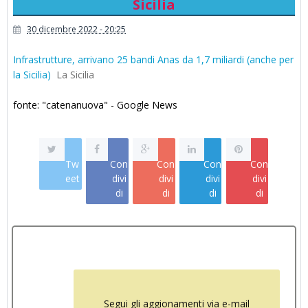
Sicilia
30 dicembre 2022 - 20:25
Infrastrutture, arrivano 25 bandi Anas da 1,7 miliardi (anche per
la Sicilia)
La Sicilia
fonte: "catenanuova" - Google News
Tw
Con
Con
Con
Con
eet
divi
divi
divi
divi
di
di
di
di
Segui gli aggionamenti via e-mail