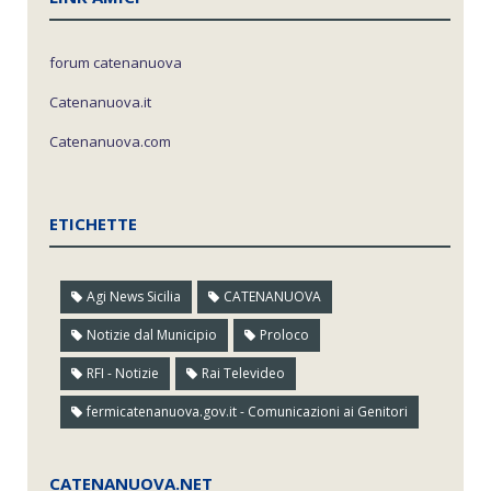
forum catenanuova
Catenanuova.it
Catenanuova.com
ETICHETTE
Agi News Sicilia
CATENANUOVA
Notizie dal Municipio
Proloco
RFI - Notizie
Rai Televideo
fermicatenanuova.gov.it - Comunicazioni ai Genitori
CATENANUOVA.NET