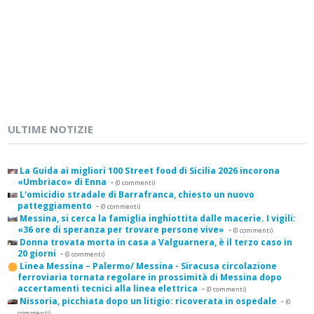
ULTIME NOTIZIE
La Guida ai migliori 100 Street food di Sicilia 2026 incorona
«Umbriaco» di Enna
-
(0 commenti)
L'omicidio stradale di Barrafranca, chiesto un nuovo
patteggiamento
-
(0 commenti)
Messina, si cerca la famiglia inghiottita dalle macerie. I vigili:
«36 ore di speranza per trovare persone vive»
-
(0 commenti)
Donna trovata morta in casa a Valguarnera, è il terzo caso in
20 giorni
-
(0 commenti)
Linea Messina – Palermo/ Messina - Siracusa circolazione
ferroviaria tornata regolare in prossimità di Messina dopo
accertamenti tecnici alla linea elettrica
-
(0 commenti)
Nissoria, picchiata dopo un litigio: ricoverata in ospedale
-
(0
commenti)