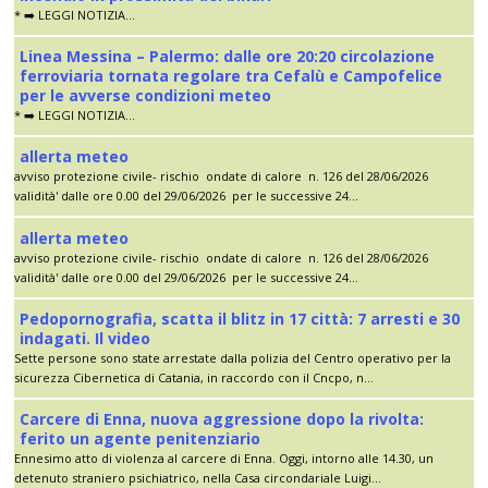
* ➡️ LEGGI NOTIZIA...
Linea Messina – Palermo: dalle ore 20:20 circolazione
ferroviaria tornata regolare tra Cefalù e Campofelice
per le avverse condizioni meteo
* ➡️ LEGGI NOTIZIA...
allerta meteo
avviso protezione civile- rischio ondate di calore n. 126 del 28/06/2026
validità' dalle ore 0.00 del 29/06/2026 per le successive 24...
allerta meteo
avviso protezione civile- rischio ondate di calore n. 126 del 28/06/2026
validità' dalle ore 0.00 del 29/06/2026 per le successive 24...
Pedopornografia, scatta il blitz in 17 città: 7 arresti e 30
indagati. Il video
Sette persone sono state arrestate dalla polizia del Centro operativo per la
sicurezza Cibernetica di Catania, in raccordo con il Cncpo, n...
Carcere di Enna, nuova aggressione dopo la rivolta:
ferito un agente penitenziario
Ennesimo atto di violenza al carcere di Enna. Oggi, intorno alle 14.30, un
detenuto straniero psichiatrico, nella Casa circondariale Luigi...