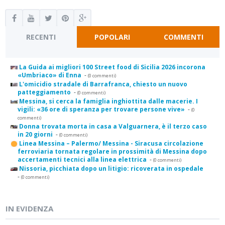
RECENTI
POPOLARI
COMMENTI
La Guida ai migliori 100 Street food di Sicilia 2026 incorona
«Umbriaco» di Enna
-
(0 commenti)
L'omicidio stradale di Barrafranca, chiesto un nuovo
patteggiamento
-
(0 commenti)
Messina, si cerca la famiglia inghiottita dalle macerie. I
vigili: «36 ore di speranza per trovare persone vive»
-
(0
commenti)
Donna trovata morta in casa a Valguarnera, è il terzo caso
in 20 giorni
-
(0 commenti)
Linea Messina – Palermo/ Messina - Siracusa circolazione
ferroviaria tornata regolare in prossimità di Messina dopo
accertamenti tecnici alla linea elettrica
-
(0 commenti)
Nissoria, picchiata dopo un litigio: ricoverata in ospedale
-
(0 commenti)
IN EVIDENZA