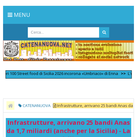
MENU
 100 Street food di Sicilia 2026 incorona «Umbriaco» di Enna
>>
L'omicidio
CATENANUOVA
Infrastrutture, arrivano 25 bandi Anas da
1,7 miliardi (anche per la Sicilia) - La Sicilia
Infrastrutture, arrivano 25 bandi Anas
da 1,7 miliardi (anche per la Sicilia) - La