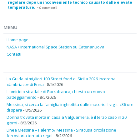
regolare dopo un inconveniente tecnico causato dalle elevate
temperature.
-
(0 commenti)
MENU
Home page
NASA / International Space Station su Catenanuova
Contatti
La Guida ai migliori 100 Street food di Sicilia 2026 incorona
«Umbriaco» di Enna
- 8/5/2026
L'omicidio stradale di Barrafranca, chiesto un nuovo
patteggiamento
- 8/5/2026
Messina, si cerca la famiglia inghiottita dalle macerie. I vigili: «36 ore
di spera
- 8/5/2026
Donna trovata morta in casa a Valguarnera, è il terzo caso in 20
giorni
- 8/2/2026
Linea Messina – Palermo/ Messina - Siracusa circolazione
ferroviaria tornata regol
- 8/2/2026