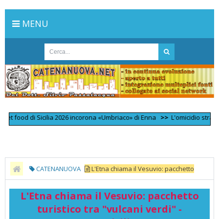
MENU
food di Sicilia 2026 incorona «Umbriaco» di Enna
>>
L'omicidio stradale di
CATENANUOVA
L'Etna chiama il Vesuvio: pacchetto
turistico tra "vulcani verdi" - FocuSicilia
L'Etna chiama il Vesuvio: pacchetto
turistico tra "vulcani verdi" -