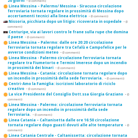
20 giorni
-
(0 commenti)
Linea Messina – Palermo/ Messina - Siracusa circolazione
ferroviaria tornata regolare in prossimità di Messina dopo
accertamenti tecnici alla linea elettrica
-
(0 commenti)
Nissoria, picchiata dopo un litigio: ricoverata in ospedale
-
(0
commenti)
Centuripe, via ai lavori contro le frane sulla rupe che domina
il paese
-
(0 commenti)
Linea Messina – Palermo: dalle ore 20:20 circolazione
ferroviaria tornata regolare tra Cefalù e Campofelice per le
avverse condizioni meteo
-
(0 commenti)
Linea Messina - Palermo circolazione ferroviaria tornata
regolare tra Fiumetorto e Termini Imerese dopo un incendio
in prossimità dei binari
-
(0 commenti)
Linea Messina - Catania: circolazione tornata regolare dopo
un incendio in prossimità della sede ferroviaria.
-
(0 commenti)
Centri-Amo la Famiglia: iscrizioni laboratorio di riciclo
creativo
-
(0 commenti)
La vice Presidente del Consiglio Dott.ssa Giorgia Graziano
-
(0
commenti)
Linea Messina - Palermo: circolazione ferroviaria tornata
regolare dopo un incendio in prossimità della sede
ferroviaria.
-
(0 commenti)
Linea Catania – Caltanisetta dalle ore 16:50 circolazione
tornata regolare dopo guasti dovuti alle alte temperature
-
(0
commenti)
Linea Catania Centrale - Caltanissetta: circolazione tornata