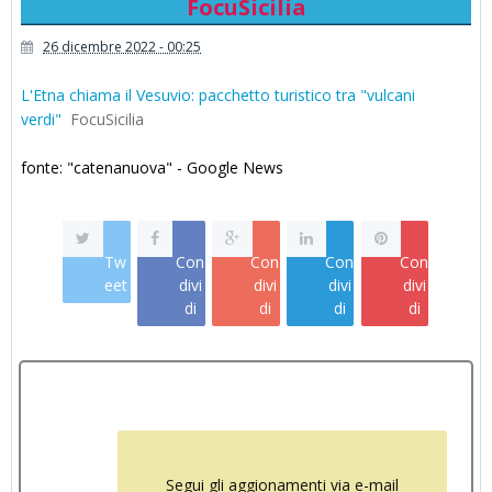
FocuSicilia
26 dicembre 2022 - 00:25
L'Etna chiama il Vesuvio: pacchetto turistico tra "vulcani
verdi"
FocuSicilia
fonte: "catenanuova" - Google News
Tw
Con
Con
Con
Con
eet
divi
divi
divi
divi
di
di
di
di
Segui gli aggionamenti via e-mail