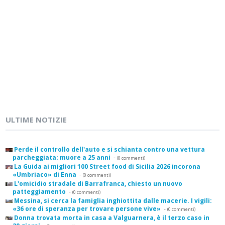
ULTIME NOTIZIE
Perde il controllo dell'auto e si schianta contro una vettura
parcheggiata: muore a 25 anni
-
(0 commenti)
La Guida ai migliori 100 Street food di Sicilia 2026 incorona
«Umbriaco» di Enna
-
(0 commenti)
L'omicidio stradale di Barrafranca, chiesto un nuovo
patteggiamento
-
(0 commenti)
Messina, si cerca la famiglia inghiottita dalle macerie. I vigili:
«36 ore di speranza per trovare persone vive»
-
(0 commenti)
Donna trovata morta in casa a Valguarnera, è il terzo caso in