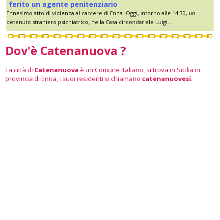
ferito un agente penitenziario
Ennesimo atto di violenza al carcere di Enna. Oggi, intorno alle 14.30, un
detenuto straniero psichiatrico, nella Casa circondariale Luigi...
Dov'è Catenanuova ?
La città di
Catenanuova
è un Comune Italiano, si trova in Sicilia in
provincia di Enna, i suoi residenti si chiamano
catenanuovesi
.