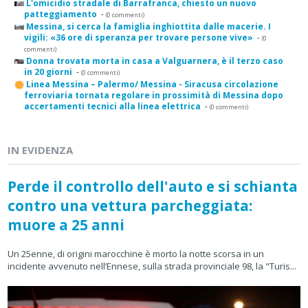
L'omicidio stradale di Barrafranca, chiesto un nuovo
patteggiamento
-
(0 commenti)
Messina, si cerca la famiglia inghiottita dalle macerie. I
vigili: «36 ore di speranza per trovare persone vive»
-
(0
commenti)
Donna trovata morta in casa a Valguarnera, è il terzo caso
in 20 giorni
-
(0 commenti)
Linea Messina – Palermo/ Messina - Siracusa circolazione
ferroviaria tornata regolare in prossimità di Messina dopo
accertamenti tecnici alla linea elettrica
-
(0 commenti)
IN EVIDENZA
Perde il controllo dell'auto e si schianta
contro una vettura parcheggiata:
muore a 25 anni
Un 25enne, di origini marocchine è morto la notte scorsa in un
incidente avvenuto nell’Ennese, sulla strada provinciale 98, la "Turis...