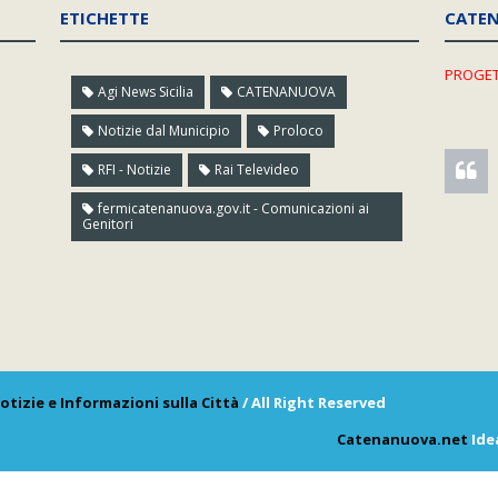
ETICHETTE
CATE
PROGET
Agi News Sicilia
CATENANUOVA
Notizie dal Municipio
Proloco
RFI - Notizie
Rai Televideo
fermicatenanuova.gov.it - Comunicazioni ai
Genitori
otizie e Informazioni sulla Città
/ All Right Reserved
Catenanuova.net
Ide