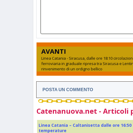
AVANTI
Linea Catania - Siracusa, dalle ore 18:10 circolazio
ferroviaria in graduale ripresa tra Siracusa e Lenti
rinvenimento di un ordigno bellico
POSTA UN COMMENTO
Catenanuova.net - Articoli 
Linea Catania – Caltanisetta dalle ore 16:50
temperature