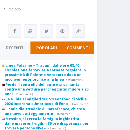
Proloco
RECENTI
POPOLARI
COMMENTI
Linea Palermo – Trapani: dalle ore 08:40
circolazione ferroviaria tornata regolare in
prossimità di Palermo Aeroporto dopo un
inconveniente tecnico alla linea
-
(0 commenti)
Perde il controllo dell'auto e si schianta
contro una vettura parcheggiata: muore a 25
anni
-
(0 commenti)
La Guida ai migliori 100 Street food di Sicilia
2026 incorona «Umbriaco» di Enna
-
(0 commenti)
L'omicidio stradale di Barrafranca, chiesto
un nuovo patteggiamento
-
(0 commenti)
Messina, si cerca la famiglia inghiottita
dalle macerie. I vigili: «36 ore di speranza per
trovare persone vive»
-
(0 commenti)