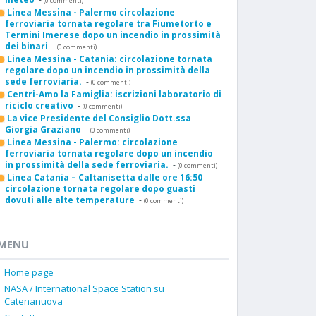
(0 commenti)
Linea Messina - Palermo circolazione
ferroviaria tornata regolare tra Fiumetorto e
Termini Imerese dopo un incendio in prossimità
dei binari
-
(0 commenti)
Linea Messina - Catania: circolazione tornata
regolare dopo un incendio in prossimità della
sede ferroviaria.
-
(0 commenti)
Centri-Amo la Famiglia: iscrizioni laboratorio di
riciclo creativo
-
(0 commenti)
La vice Presidente del Consiglio Dott.ssa
Giorgia Graziano
-
(0 commenti)
Linea Messina - Palermo: circolazione
ferroviaria tornata regolare dopo un incendio
in prossimità della sede ferroviaria.
-
(0 commenti)
Linea Catania – Caltanisetta dalle ore 16:50
circolazione tornata regolare dopo guasti
dovuti alle alte temperature
-
(0 commenti)
MENU
Home page
NASA / International Space Station su
Catenanuova