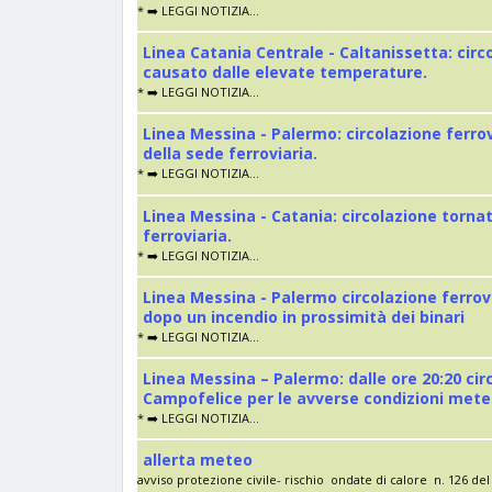
* ➡️ LEGGI NOTIZIA...
Linea Catania Centrale - Caltanissetta: cir
causato dalle elevate temperature.
* ➡️ LEGGI NOTIZIA...
Linea Messina - Palermo: circolazione ferro
della sede ferroviaria.
* ➡️ LEGGI NOTIZIA...
Linea Messina - Catania: circolazione torna
ferroviaria.
* ➡️ LEGGI NOTIZIA...
Linea Messina - Palermo circolazione ferrov
dopo un incendio in prossimità dei binari
* ➡️ LEGGI NOTIZIA...
Linea Messina – Palermo: dalle ore 20:20 cir
Campofelice per le avverse condizioni met
* ➡️ LEGGI NOTIZIA...
allerta meteo
avviso protezione civile- rischio ondate di calore n. 126 del 