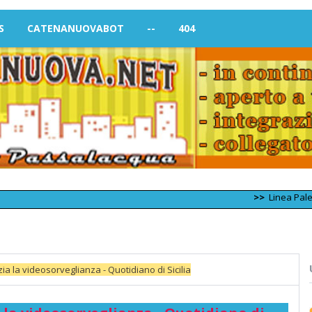
S
CATENANUOVABOT
--
404
>>
Linea Palermo – Tra
a la videosorveglianza - Quotidiano di Sicilia