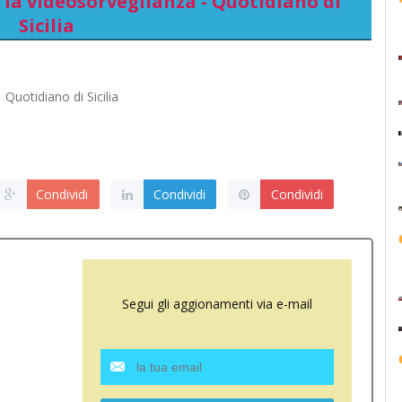
la videosorveglianza - Quotidiano di
Sicilia
Quotidiano di Sicilia
Condividi
Condividi
Condividi
Segui gli aggionamenti via e-mail