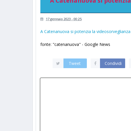
A Catenanuova si potenzia 
17 gennaio 2023 - 00:25
A Catenanuova si potenzia la videosorveglianza
fonte: "catenanuova" - Google News
Tweet
Condividi