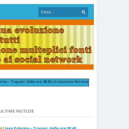
pani: dalle ore 08:40 circolazione ferroviaria tornata regolare in prossim
ULTIME NOTIZIE
Linea Palermo – Trapani: dalle ore 08:40