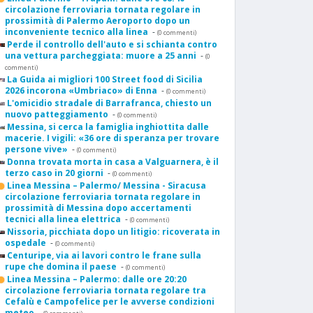
circolazione ferroviaria tornata regolare in
prossimità di Palermo Aeroporto dopo un
inconveniente tecnico alla linea
-
(0 commenti)
Perde il controllo dell'auto e si schianta contro
una vettura parcheggiata: muore a 25 anni
-
(0
commenti)
La Guida ai migliori 100 Street food di Sicilia
2026 incorona «Umbriaco» di Enna
-
(0 commenti)
L'omicidio stradale di Barrafranca, chiesto un
nuovo patteggiamento
-
(0 commenti)
Messina, si cerca la famiglia inghiottita dalle
macerie. I vigili: «36 ore di speranza per trovare
persone vive»
-
(0 commenti)
Donna trovata morta in casa a Valguarnera, è il
terzo caso in 20 giorni
-
(0 commenti)
Linea Messina – Palermo/ Messina - Siracusa
circolazione ferroviaria tornata regolare in
prossimità di Messina dopo accertamenti
tecnici alla linea elettrica
-
(0 commenti)
Nissoria, picchiata dopo un litigio: ricoverata in
ospedale
-
(0 commenti)
Centuripe, via ai lavori contro le frane sulla
rupe che domina il paese
-
(0 commenti)
Linea Messina – Palermo: dalle ore 20:20
circolazione ferroviaria tornata regolare tra
Cefalù e Campofelice per le avverse condizioni
meteo
-