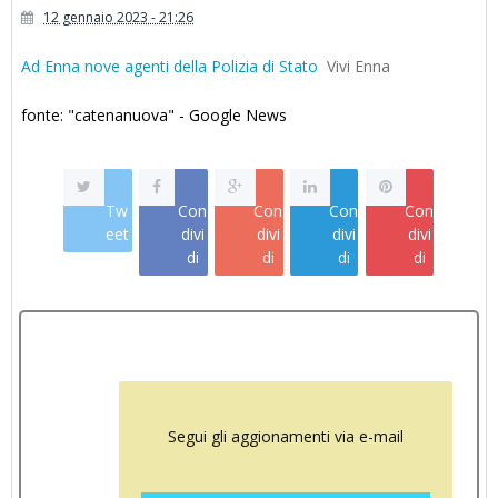
12 gennaio 2023 - 21:26
Ad Enna nove agenti della Polizia di Stato
Vivi Enna
fonte: "catenanuova" - Google News
Tw
Con
Con
Con
Con
eet
divi
divi
divi
divi
di
di
di
di
Segui gli aggionamenti via e-mail