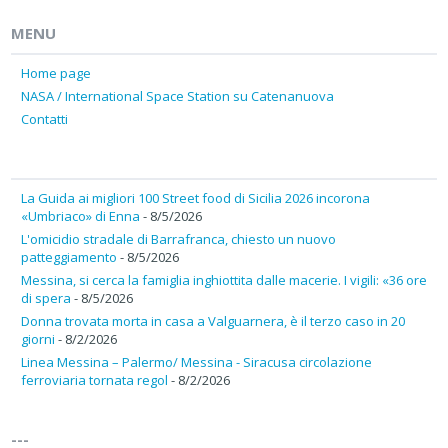
MENU
Home page
NASA / International Space Station su Catenanuova
Contatti
La Guida ai migliori 100 Street food di Sicilia 2026 incorona
«Umbriaco» di Enna
- 8/5/2026
L'omicidio stradale di Barrafranca, chiesto un nuovo
patteggiamento
- 8/5/2026
Messina, si cerca la famiglia inghiottita dalle macerie. I vigili: «36 ore
di spera
- 8/5/2026
Donna trovata morta in casa a Valguarnera, è il terzo caso in 20
giorni
- 8/2/2026
Linea Messina – Palermo/ Messina - Siracusa circolazione
ferroviaria tornata regol
- 8/2/2026
---