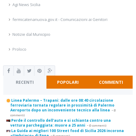
Agi News Sicilia
fermicatenanuova.gov.it - Comunicazioni ai Genitori
Notizie dal Municipio
Proloco
RECENTI
POPOLARI
COMMENTI
Linea Palermo – Trapani: dalle ore 08:40 circolazione
ferroviaria tornata regolare in prossimità di Palermo
Aeroporto dopo un inconveniente tecnico alla linea
-
(0
commenti)
Perde il controllo dell'auto e si schianta contro una
vettura parcheggiata: muore a 25 anni
-
(0 commenti)
La Guida ai migliori 100 Street food di Sicilia 2026 incorona
«Umbriaco» di Enna
-
(0 commenti)