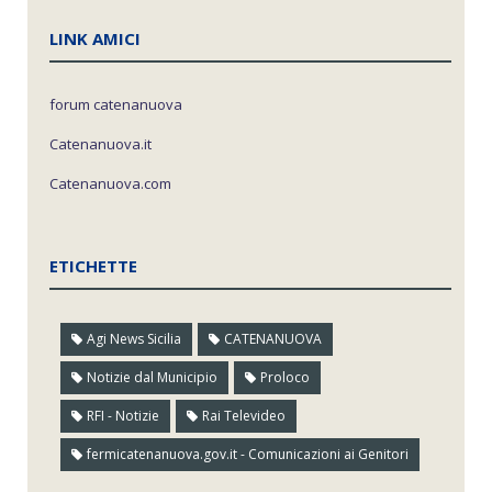
LINK AMICI
forum catenanuova
Catenanuova.it
Catenanuova.com
ETICHETTE
Agi News Sicilia
CATENANUOVA
Notizie dal Municipio
Proloco
RFI - Notizie
Rai Televideo
fermicatenanuova.gov.it - Comunicazioni ai Genitori