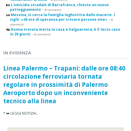
L'omicidio stradale di Barrafranca, chiesto un nuovo
patteggiamento
-
(0 commenti)
Messina, si cerca la famiglia inghiottita dalle macerie. I
vigili: «36 ore di speranza per trovare persone vive»
-
(0
commenti)
Donna trovata morta in casa a Valguarnera, è il terzo caso
in 20 giorni
-
(0 commenti)
IN EVIDENZA
Linea Palermo – Trapani: dalle ore 08:40
circolazione ferroviaria tornata
regolare in prossimità di Palermo
Aeroporto dopo un inconveniente
tecnico alla linea
* ➡️ LEGGI NOTIZIA...