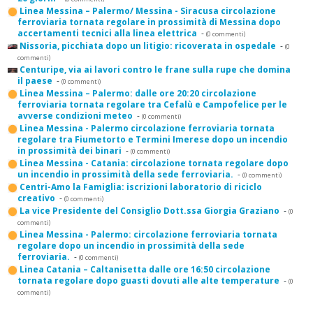
Linea Messina – Palermo/ Messina - Siracusa circolazione
ferroviaria tornata regolare in prossimità di Messina dopo
accertamenti tecnici alla linea elettrica
-
(0 commenti)
Nissoria, picchiata dopo un litigio: ricoverata in ospedale
-
(0
commenti)
Centuripe, via ai lavori contro le frane sulla rupe che domina
il paese
-
(0 commenti)
Linea Messina – Palermo: dalle ore 20:20 circolazione
ferroviaria tornata regolare tra Cefalù e Campofelice per le
avverse condizioni meteo
-
(0 commenti)
Linea Messina - Palermo circolazione ferroviaria tornata
regolare tra Fiumetorto e Termini Imerese dopo un incendio
in prossimità dei binari
-
(0 commenti)
Linea Messina - Catania: circolazione tornata regolare dopo
un incendio in prossimità della sede ferroviaria.
-
(0 commenti)
Centri-Amo la Famiglia: iscrizioni laboratorio di riciclo
creativo
-
(0 commenti)
La vice Presidente del Consiglio Dott.ssa Giorgia Graziano
-
(0
commenti)
Linea Messina - Palermo: circolazione ferroviaria tornata
regolare dopo un incendio in prossimità della sede
ferroviaria.
-
(0 commenti)
Linea Catania – Caltanisetta dalle ore 16:50 circolazione
tornata regolare dopo guasti dovuti alle alte temperature
-
(0
commenti)