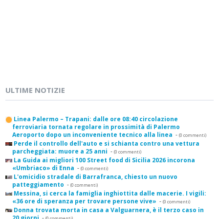
ULTIME NOTIZIE
Linea Palermo – Trapani: dalle ore 08:40 circolazione
ferroviaria tornata regolare in prossimità di Palermo
Aeroporto dopo un inconveniente tecnico alla linea
-
(0 commenti)
Perde il controllo dell'auto e si schianta contro una vettura
parcheggiata: muore a 25 anni
-
(0 commenti)
La Guida ai migliori 100 Street food di Sicilia 2026 incorona
«Umbriaco» di Enna
-
(0 commenti)
L'omicidio stradale di Barrafranca, chiesto un nuovo
patteggiamento
-
(0 commenti)
Messina, si cerca la famiglia inghiottita dalle macerie. I vigili:
«36 ore di speranza per trovare persone vive»
-
(0 commenti)
Donna trovata morta in casa a Valguarnera, è il terzo caso in
20 giorni
-
(0 commenti)