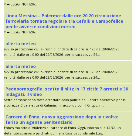
* ➡️ LEGGI NOTIZIA...
Linea Messina – Palermo: dalle ore 20:20 circolazione
ferroviaria tornata regolare tra Cefalù e Campofelice
per le avverse condizioni meteo
* ➡️ LEGGI NOTIZIA...
allerta meteo
avviso protezione civile- rischio ondate di calore n. 126 del 28/06/2026
validità' dalle ore 0.00 del 29/06/2026 per le successive 24...
allerta meteo
avviso protezione civile- rischio ondate di calore n. 126 del 28/06/2026
validità' dalle ore 0.00 del 29/06/2026 per le successive 24...
Pedopornografia, scatta il blitz in 17 città: 7 arresti e 30
indagati. Il video
Sette persone sono state arrestate dalla polizia del Centro operativo per la
sicurezza Cibernetica di Catania, in raccordo con il Cncpo, n...
Carcere di Enna, nuova aggressione dopo la rivolta:
ferito un agente penitenziario
Ennesimo atto di violenza al carcere di Enna. Oggi, intorno alle 14.30, un
detenuto straniero psichiatrico, nella Casa circondariale Luigi...