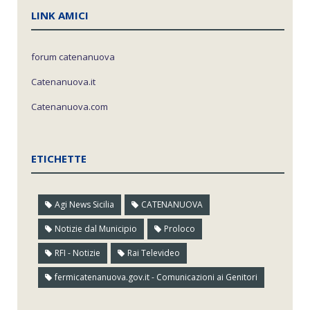
LINK AMICI
forum catenanuova
Catenanuova.it
Catenanuova.com
ETICHETTE
Agi News Sicilia
CATENANUOVA
Notizie dal Municipio
Proloco
RFI - Notizie
Rai Televideo
fermicatenanuova.gov.it - Comunicazioni ai Genitori