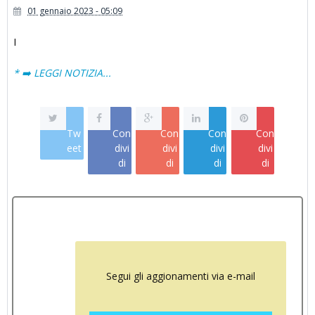
01 gennaio 2023 - 05:09
I
* ➡️ LEGGI NOTIZIA...
Tw
Con
Con
Con
Con
eet
divi
divi
divi
divi
di
di
di
di
Segui gli aggionamenti via e-mail