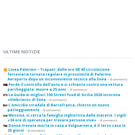
ULTIME NOTIZIE
Linea Palermo – Trapani: dalle ore 08:40 circolazione
ferroviaria tornata regolare in prossimità di Palermo
Aeroporto dopo un inconveniente tecnico alla linea
-
(0 commenti)
Perde il controllo dell'auto e si schianta contro una vettura
parcheggiata: muore a 25 anni
-
(0 commenti)
La Guida ai migliori 100 Street food di Sicilia 2026 incorona
«Umbriaco» di Enna
-
(0 commenti)
L'omicidio stradale di Barrafranca, chiesto un nuovo
patteggiamento
-
(0 commenti)
Messina, si cerca la famiglia inghiottita dalle macerie. I vigili:
«36 ore di speranza per trovare persone vive»
-
(0 commenti)
Donna trovata morta in casa a Valguarnera, è il terzo caso in
20 giorni
-
(0 commenti)