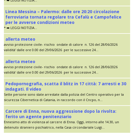
* ➡️ LEGGI NOTIZIA...
Linea Messina – Palermo: dalle ore 20:20 circolazione
ferroviaria tornata regolare tra Cefalù e Campofelice
per le avverse condizioni meteo
* ➡️ LEGGI NOTIZIA...
allerta meteo
avviso protezione civile- rischio ondate di calore n. 126 del 28/06/2026
validità' dalle ore 0.00 del 29/06/2026 per le successive 24...
allerta meteo
avviso protezione civile- rischio ondate di calore n. 126 del 28/06/2026
validità' dalle ore 0.00 del 29/06/2026 per le successive 24...
Pedopornografia, scatta il blitz in 17 città: 7 arresti e 30
indagati. Il video
Sette persone sono state arrestate dalla polizia del Centro operativo per la
sicurezza Cibernetica di Catania, in raccordo con il Cncpo, n...
Carcere di Enna, nuova aggressione dopo la rivolta:
ferito un agente penitenziario
Ennesimo atto di violenza al carcere di Enna. Oggi, intorno alle 14.30, un
detenuto straniero psichiatrico, nella Casa circondariale Luigi...