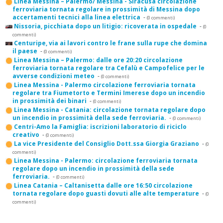
Linea Messina – Palermo/ Messina - Siracusa circolazione
ferroviaria tornata regolare in prossimità di Messina dopo
accertamenti tecnici alla linea elettrica
-
(0 commenti)
Nissoria, picchiata dopo un litigio: ricoverata in ospedale
-
(0
commenti)
Centuripe, via ai lavori contro le frane sulla rupe che domina
il paese
-
(0 commenti)
Linea Messina – Palermo: dalle ore 20:20 circolazione
ferroviaria tornata regolare tra Cefalù e Campofelice per le
avverse condizioni meteo
-
(0 commenti)
Linea Messina - Palermo circolazione ferroviaria tornata
regolare tra Fiumetorto e Termini Imerese dopo un incendio
in prossimità dei binari
-
(0 commenti)
Linea Messina - Catania: circolazione tornata regolare dopo
un incendio in prossimità della sede ferroviaria.
-
(0 commenti)
Centri-Amo la Famiglia: iscrizioni laboratorio di riciclo
creativo
-
(0 commenti)
La vice Presidente del Consiglio Dott.ssa Giorgia Graziano
-
(0
commenti)
Linea Messina - Palermo: circolazione ferroviaria tornata
regolare dopo un incendio in prossimità della sede
ferroviaria.
-
(0 commenti)
Linea Catania – Caltanisetta dalle ore 16:50 circolazione
tornata regolare dopo guasti dovuti alle alte temperature
-
(0
commenti)