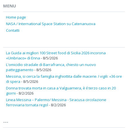
MENU
Home page
NASA / International Space Station su Catenanuova
Contatti
La Guida ai migliori 100 Street food di Sicilia 2026 incorona
«Umbriaco» di Enna
- 8/5/2026
L'omicidio stradale di Barrafranca, chiesto un nuovo
patteggiamento
- 8/5/2026
Messina, si cerca la famiglia inghiottita dalle macerie. I vigili: «36 ore
di spera
- 8/5/2026
Donna trovata morta in casa a Valguarnera, è il terzo caso in 20
giorni
- 8/2/2026
Linea Messina – Palermo/ Messina - Siracusa circolazione
ferroviaria tornata regol
- 8/2/2026
---