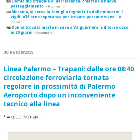
L'omicidio stradale di Barrafranca, chiesto un nuovo
patteggiamento
-
(0 commenti)
Messina, si cerca la famiglia inghiottita dalle macerie. I
vigili: «36 ore di speranza per trovare persone vive»
-
(0
commenti)
Donna trovata morta in casa a Valguarnera, è il terzo caso
in 20 giorni
-
(0 commenti)
IN EVIDENZA
Linea Palermo – Trapani: dalle ore 08:40
circolazione ferroviaria tornata
regolare in prossimità di Palermo
Aeroporto dopo un inconveniente
tecnico alla linea
* ➡️ LEGGI NOTIZIA...