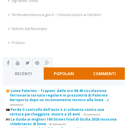
Agi News Sicilia
fermicatenanuova.gov.it - Comunicazioni ai Genitori
Notizie dal Municipio
Proloco
RECENTI
POPOLARI
COMMENTI
Linea Palermo – Trapani: dalle ore 08:40 circolazione
ferroviaria tornata regolare in prossimità di Palermo
Aeroporto dopo un inconveniente tecnico alla linea
-
(0
commenti)
Perde il controllo dell'auto e si schianta contro una
vettura parcheggiata: muore a 25 anni
-
(0 commenti)
La Guida ai migliori 100 Street food di Sicilia 2026 incorona
«Umbriaco» di Enna
-
(0 commenti)