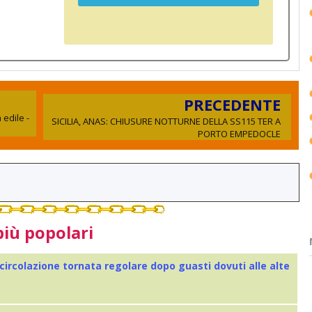
PRECEDENTE
edile -
SICILIA, ANAS: CHIUSURE NOTTURNE DELLA SS115 TER A
PORTO EMPEDOCLE
più popolari
 circolazione tornata regolare dopo guasti dovuti alle alte