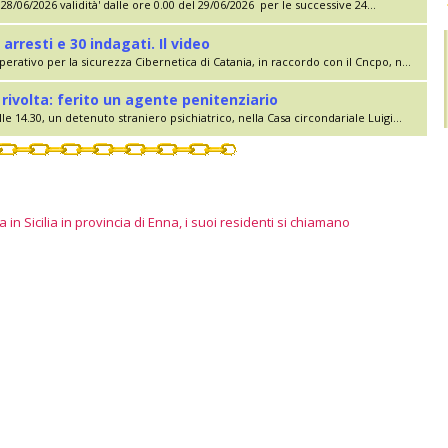
28/06/2026 validità' dalle ore 0.00 del 29/06/2026 per le successive 24...
 arresti e 30 indagati. Il video
erativo per la sicurezza Cibernetica di Catania, in raccordo con il Cncpo, n...
rivolta: ferito un agente penitenziario
le 14.30, un detenuto straniero psichiatrico, nella Casa circondariale Luigi...
 in Sicilia in provincia di Enna, i suoi residenti si chiamano