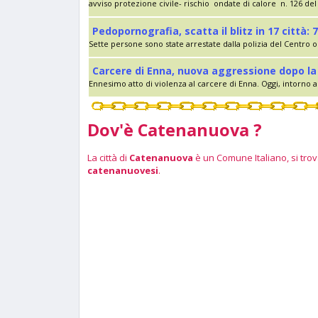
avviso protezione civile- rischio ondate di calore n. 126 del 
Pedopornografia, scatta il blitz in 17 città: 7
Sette persone sono state arrestate dalla polizia del Centro op
Carcere di Enna, nuova aggressione dopo la 
Ennesimo atto di violenza al carcere di Enna. Oggi, intorno al
Dov'è Catenanuova ?
La città di
Catenanuova
è un Comune Italiano, si trova
catenanuovesi
.