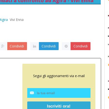
indaci a confronto ad Agira - Vivi Enna
 Agira
Vivi Enna
Condividi
Condividi
Condividi
Segui gli aggionamenti via e-mail