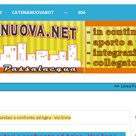
S
CATENANUOVABOT
--
404
>>
Linea Palermo – T
sindaci a confronto ad Agira - Vivi Enna