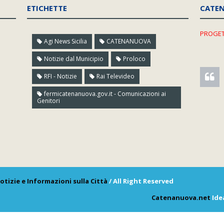
ETICHETTE
CATE
PROGET
Agi News Sicilia
CATENANUOVA
Notizie dal Municipio
Proloco
RFI - Notizie
Rai Televideo
fermicatenanuova.gov.it - Comunicazioni ai
Genitori
otizie e Informazioni sulla Città
/ All Right Reserved
Catenanuova.net
Ide