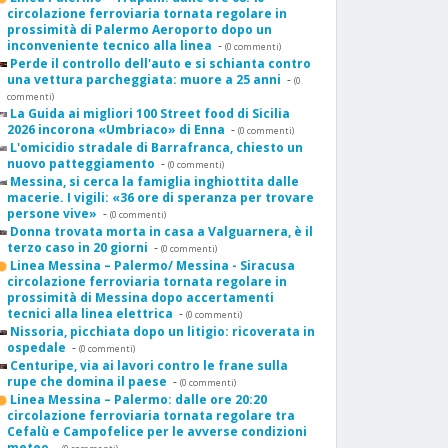
circolazione ferroviaria tornata regolare in
prossimità di Palermo Aeroporto dopo un
inconveniente tecnico alla linea
-
(0 commenti)
Perde il controllo dell'auto e si schianta contro
una vettura parcheggiata: muore a 25 anni
-
(0
commenti)
La Guida ai migliori 100 Street food di Sicilia
2026 incorona «Umbriaco» di Enna
-
(0 commenti)
L'omicidio stradale di Barrafranca, chiesto un
nuovo patteggiamento
-
(0 commenti)
Messina, si cerca la famiglia inghiottita dalle
macerie. I vigili: «36 ore di speranza per trovare
persone vive»
-
(0 commenti)
Donna trovata morta in casa a Valguarnera, è il
terzo caso in 20 giorni
-
(0 commenti)
Linea Messina – Palermo/ Messina - Siracusa
circolazione ferroviaria tornata regolare in
prossimità di Messina dopo accertamenti
tecnici alla linea elettrica
-
(0 commenti)
Nissoria, picchiata dopo un litigio: ricoverata in
ospedale
-
(0 commenti)
Centuripe, via ai lavori contro le frane sulla
rupe che domina il paese
-
(0 commenti)
Linea Messina – Palermo: dalle ore 20:20
circolazione ferroviaria tornata regolare tra
Cefalù e Campofelice per le avverse condizioni
meteo
-