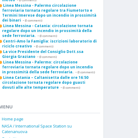
(0 commenti)
Linea Messina - Palermo circolazione
ferroviaria tornata regolare tra Fiumetorto e
Termini Imerese dopo un incendio in prossimità
dei binari
-
(0 commenti)
Linea Messina - Catania: circolazione tornata
regolare dopo un incendio in prossimità della
sede ferroviaria.
-
(0 commenti)
Centri-Amo la Famiglia: iscrizioni laboratorio di
riciclo creativo
-
(0 commenti)
La vice Presidente del Consiglio Dott.ssa
Giorgia Graziano
-
(0 commenti)
Linea Messina - Palermo: circolazione
ferroviaria tornata regolare dopo un incendio
in prossimità della sede ferroviaria.
-
(0 commenti)
Linea Catania – Caltanisetta dalle ore 16:50
circolazione tornata regolare dopo guasti
dovuti alle alte temperature
-
(0 commenti)
MENU
Home page
NASA / International Space Station su
Catenanuova