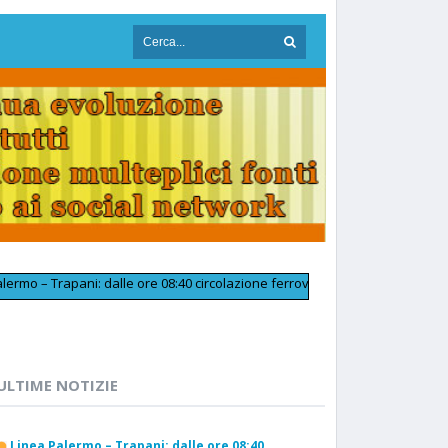
rapani: dalle ore 08:40 circolazione ferroviaria tornata regolare in pross
ULTIME NOTIZIE
Linea Palermo – Trapani: dalle ore 08:40