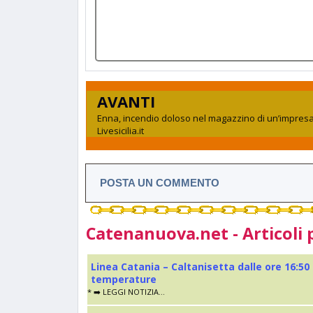
AVANTI
Enna, incendio doloso nel magazzino di un’impresa 
Livesicilia.it
POSTA UN COMMENTO
Catenanuova.net - Articoli 
Linea Catania – Caltanisetta dalle ore 16:50
temperature
* ➡️ LEGGI NOTIZIA...