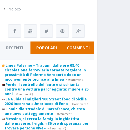
Proloco
RECENTI
POPOLARI
COMMENTI
Linea Palermo – Trapani: dalle ore 08:40
circolazione ferroviaria tornata regolare in
prossimità di Palermo Aeroporto dopo un
inconveniente tecnico alla linea
-
(0 commenti)
Perde il controllo dell'auto e si schianta
contro una vettura parcheggiata: muore a 25
anni
-
(0 commenti)
La Guida ai migliori 100 Street food di Sicilia
2026 incorona «Umbriaco» di Enna
-
(0 commenti)
L'omicidio stradale di Barrafranca, chiesto
un nuovo patteggiamento
-
(0 commenti)
Messina, si cerca la famiglia inghiottita
dalle macerie. I vigili: «36 ore di speranza per
trovare persone vive»
-
(0 commenti)