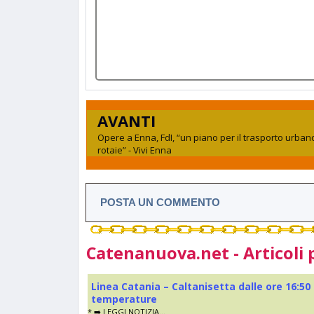
AVANTI
Opere a Enna, FdI, “un piano per il trasporto urban
rotaie” - Vivi Enna
POSTA UN COMMENTO
Catenanuova.net - Articoli 
Linea Catania – Caltanisetta dalle ore 16:50
temperature
* ➡️ LEGGI NOTIZIA...