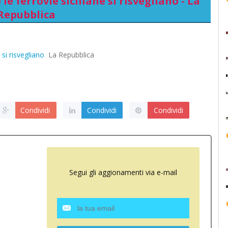
le ferrovie siciliane si risvegliano - La
Repubblica
 si risvegliano
La Repubblica
Condividi
Condividi
Condividi
Segui gli aggionamenti via e-mail