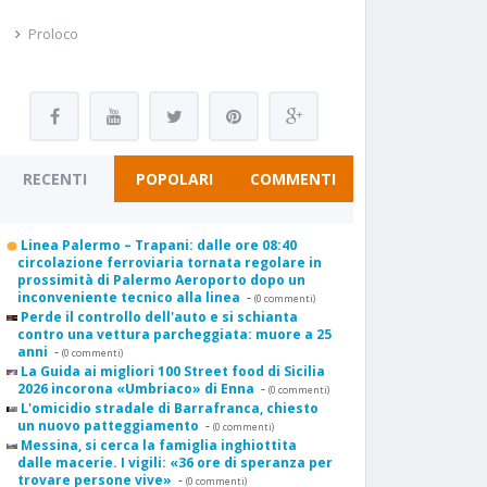
Proloco
RECENTI
POPOLARI
COMMENTI
Linea Palermo – Trapani: dalle ore 08:40
circolazione ferroviaria tornata regolare in
prossimità di Palermo Aeroporto dopo un
inconveniente tecnico alla linea
-
(0 commenti)
Perde il controllo dell'auto e si schianta
contro una vettura parcheggiata: muore a 25
anni
-
(0 commenti)
La Guida ai migliori 100 Street food di Sicilia
2026 incorona «Umbriaco» di Enna
-
(0 commenti)
L'omicidio stradale di Barrafranca, chiesto
un nuovo patteggiamento
-
(0 commenti)
Messina, si cerca la famiglia inghiottita
dalle macerie. I vigili: «36 ore di speranza per
trovare persone vive»
-
(0 commenti)