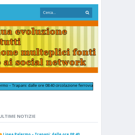
Trapani: dalle ore 08:40 circolazione ferroviaria tornata regolare in pross
ULTIME NOTIZIE
Linea Palermo – Trapani: dalle ore 08:40