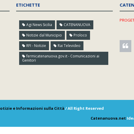
ETICHETTE
CATE
PROGET
Agi News Sicilia
CATENANUOVA
Notizie dal Municipio
Proloco
RFI - Notizie
Rai Televideo
fermicatenanuova.gov.it - Comunicazioni ai
Genitori
otizie e Informazioni sulla Città
/ All Right Reserved
Catenanuova.net
Ide