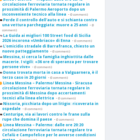
circolazione ferroviaria tornata regolare in
prossimità di Palermo Aeroporto dopo un
inconveniente tecnico alla linea
-
(0 commenti)
Perde il controllo dell'auto e si schianta contro
una vettura parcheggiata: muore a 25 anni
-
(0
commenti)
La Guida ai migliori 100 Street food di Sicilia
2026 incorona «Umbriaco» di Enna
-
(0 commenti)
L'omicidio stradale di Barrafranca, chiesto un
nuovo patteggiamento
-
(0 commenti)
Messina, si cerca la famiglia inghiottita dalle
macerie. I vigili: «36 ore di speranza per trovare
persone vive»
-
(0 commenti)
Donna trovata morta in casa a Valguarnera, è il
terzo caso in 20 giorni
-
(0 commenti)
Linea Messina – Palermo/ Messina - Siracusa
circolazione ferroviaria tornata regolare in
prossimità di Messina dopo accertamenti
tecnici alla linea elettrica
-
(0 commenti)
Nissoria, picchiata dopo un litigio: ricoverata in
ospedale
-
(0 commenti)
Centuripe, via ai lavori contro le frane sulla
rupe che domina il paese
-
(0 commenti)
Linea Messina – Palermo: dalle ore 20:20
circolazione ferroviaria tornata regolare tra
Cefalù e Campofelice per le avverse condizioni
meteo
-