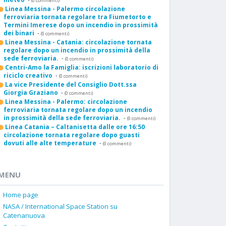
(0 commenti)
Linea Messina - Palermo circolazione
ferroviaria tornata regolare tra Fiumetorto e
Termini Imerese dopo un incendio in prossimità
dei binari
-
(0 commenti)
Linea Messina - Catania: circolazione tornata
regolare dopo un incendio in prossimità della
sede ferroviaria.
-
(0 commenti)
Centri-Amo la Famiglia: iscrizioni laboratorio di
riciclo creativo
-
(0 commenti)
La vice Presidente del Consiglio Dott.ssa
Giorgia Graziano
-
(0 commenti)
Linea Messina - Palermo: circolazione
ferroviaria tornata regolare dopo un incendio
in prossimità della sede ferroviaria.
-
(0 commenti)
Linea Catania – Caltanisetta dalle ore 16:50
circolazione tornata regolare dopo guasti
dovuti alle alte temperature
-
(0 commenti)
MENU
Home page
NASA / International Space Station su
Catenanuova