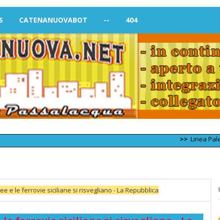
S
CATENANUOVABOT
--
404
>>
Linea Palermo – 
e e le ferrovie siciliane si risvegliano - La Repubblica