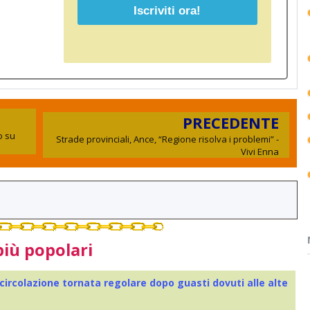
PRECEDENTE
o su
Strade provinciali, Ance, “Regione risolva i problemi” -
Vivi Enna
più popolari
 circolazione tornata regolare dopo guasti dovuti alle alte