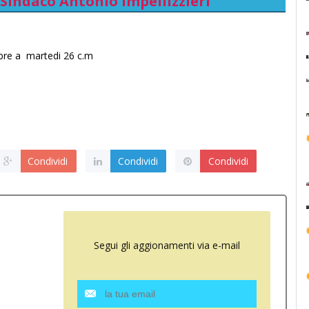
Sindaco Antonio Impellizzieri
mbre a martedi 26 c.m
Condividi
Condividi
Condividi
Segui gli aggionamenti via e-mail