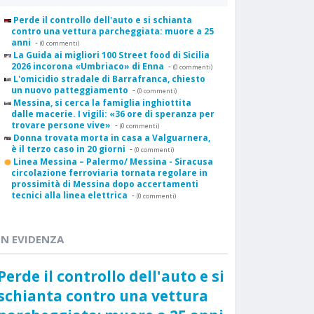
Perde il controllo dell'auto e si schianta
contro una vettura parcheggiata: muore a 25
anni
-
(0 commenti)
La Guida ai migliori 100 Street food di Sicilia
2026 incorona «Umbriaco» di Enna
-
(0 commenti)
L'omicidio stradale di Barrafranca, chiesto
un nuovo patteggiamento
-
(0 commenti)
Messina, si cerca la famiglia inghiottita
dalle macerie. I vigili: «36 ore di speranza per
trovare persone vive»
-
(0 commenti)
Donna trovata morta in casa a Valguarnera,
è il terzo caso in 20 giorni
-
(0 commenti)
Linea Messina – Palermo/ Messina - Siracusa
circolazione ferroviaria tornata regolare in
prossimità di Messina dopo accertamenti
tecnici alla linea elettrica
-
(0 commenti)
IN EVIDENZA
Perde il controllo dell'auto e si
schianta contro una vettura