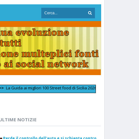
da ai migliori 100 Street food di Sicilia 2026 incorona «Umbriaco» di Enna
ULTIME NOTIZIE
Perde il controllo dell'auto e si schianta contro