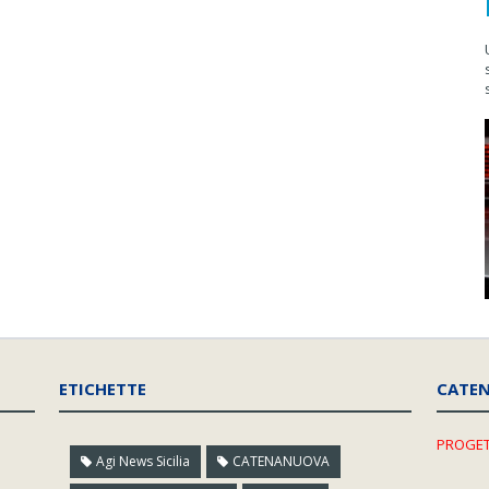
ETICHETTE
CATE
PROGET
Agi News Sicilia
CATENANUOVA