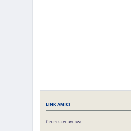
LINK AMICI
forum catenanuova