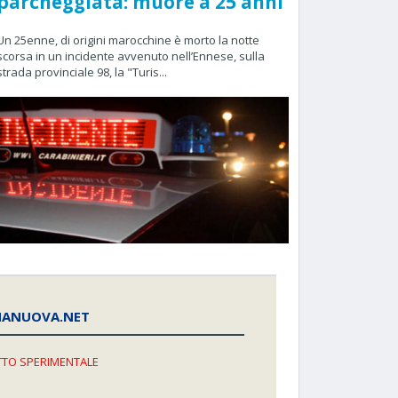
parcheggiata: muore a 25 anni
Un 25enne, di origini marocchine è morto la notte
scorsa in un incidente avvenuto nell’Ennese, sulla
strada provinciale 98, la "Turis...
NANUOVA.NET
TO SPERIMENTALE