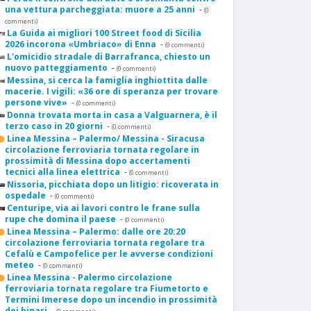
una vettura parcheggiata: muore a 25 anni
-
(0
commenti)
La Guida ai migliori 100 Street food di Sicilia
2026 incorona «Umbriaco» di Enna
-
(0 commenti)
L'omicidio stradale di Barrafranca, chiesto un
nuovo patteggiamento
-
(0 commenti)
Messina, si cerca la famiglia inghiottita dalle
macerie. I vigili: «36 ore di speranza per trovare
persone vive»
-
(0 commenti)
Donna trovata morta in casa a Valguarnera, è il
terzo caso in 20 giorni
-
(0 commenti)
Linea Messina – Palermo/ Messina - Siracusa
circolazione ferroviaria tornata regolare in
prossimità di Messina dopo accertamenti
tecnici alla linea elettrica
-
(0 commenti)
Nissoria, picchiata dopo un litigio: ricoverata in
ospedale
-
(0 commenti)
Centuripe, via ai lavori contro le frane sulla
rupe che domina il paese
-
(0 commenti)
Linea Messina – Palermo: dalle ore 20:20
circolazione ferroviaria tornata regolare tra
Cefalù e Campofelice per le avverse condizioni
meteo
-
(0 commenti)
Linea Messina - Palermo circolazione
ferroviaria tornata regolare tra Fiumetorto e
Termini Imerese dopo un incendio in prossimità
dei binari
-