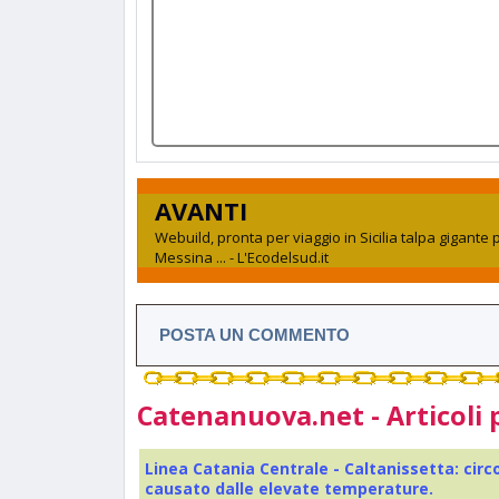
AVANTI
Webuild, pronta per viaggio in Sicilia talpa gigante 
Messina ... - L'Ecodelsud.it
POSTA UN COMMENTO
Catenanuova.net - Articoli 
Linea Catania Centrale - Caltanissetta: cir
causato dalle elevate temperature.