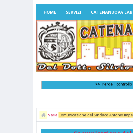
HOME
SERVIZI
CATENANUOVA LAB
>>
Perde il controllo dell'au
Varie
Comunicazione del Sindaco Antonio Impell