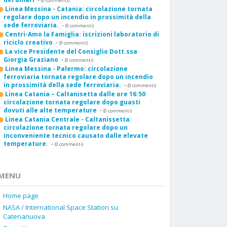
(0 commenti)
Linea Messina - Catania: circolazione tornata
regolare dopo un incendio in prossimità della
sede ferroviaria.
-
(0 commenti)
Centri-Amo la Famiglia: iscrizioni laboratorio di
riciclo creativo
-
(0 commenti)
La vice Presidente del Consiglio Dott.ssa
Giorgia Graziano
-
(0 commenti)
Linea Messina - Palermo: circolazione
ferroviaria tornata regolare dopo un incendio
in prossimità della sede ferroviaria.
-
(0 commenti)
Linea Catania – Caltanisetta dalle ore 16:50
circolazione tornata regolare dopo guasti
dovuti alle alte temperature
-
(0 commenti)
Linea Catania Centrale - Caltanissetta:
circolazione tornata regolare dopo un
inconveniente tecnico causato dalle elevate
temperature.
-
(0 commenti)
MENU
Home page
NASA / International Space Station su
Catenanuova