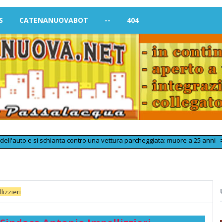
S
CATENANUOVABOT
--
404
to e si schianta contro una vettura parcheggiata: muore a 25 anni
>>
La Gui
izzieri