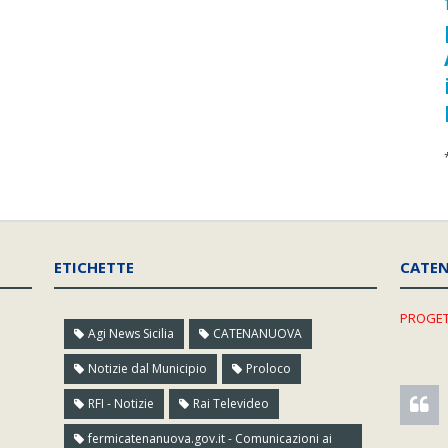
ETICHETTE
CATE
PROGET
Agi News Sicilia
CATENANUOVA
Notizie dal Municipio
Proloco
RFI - Notizie
Rai Televideo
fermicatenanuova.gov.it - Comunicazioni ai