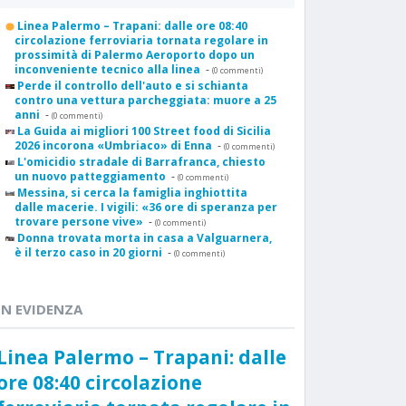
Linea Palermo – Trapani: dalle ore 08:40
circolazione ferroviaria tornata regolare in
prossimità di Palermo Aeroporto dopo un
inconveniente tecnico alla linea
-
(0 commenti)
Perde il controllo dell'auto e si schianta
contro una vettura parcheggiata: muore a 25
anni
-
(0 commenti)
La Guida ai migliori 100 Street food di Sicilia
2026 incorona «Umbriaco» di Enna
-
(0 commenti)
L'omicidio stradale di Barrafranca, chiesto
un nuovo patteggiamento
-
(0 commenti)
Messina, si cerca la famiglia inghiottita
dalle macerie. I vigili: «36 ore di speranza per
trovare persone vive»
-
(0 commenti)
Donna trovata morta in casa a Valguarnera,
è il terzo caso in 20 giorni
-
(0 commenti)
IN EVIDENZA
Linea Palermo – Trapani: dalle
ore 08:40 circolazione