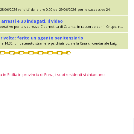
28/06/2026 validità' dalle ore 0.00 del 29/06/2026 per le successive 24...
 arresti e 30 indagati. Il video
erativo per la sicurezza Cibernetica di Catania, in raccordo con il Cncpo, n...
rivolta: ferito un agente penitenziario
le 14.30, un detenuto straniero psichiatrico, nella Casa circondariale Luigi...
 in Sicilia in provincia di Enna, i suoi residenti si chiamano