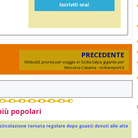
PRECEDENTE
Webuild, pronta per viaggio in Sicilia talpa gigante per
Messina-Catania - siciliareport.it
più popolari
 circolazione tornata regolare dopo guasti dovuti alle alte