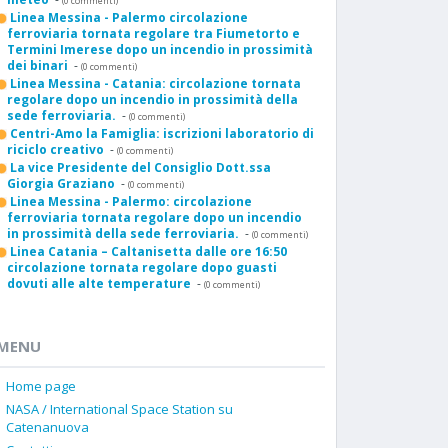
(0 commenti)
Linea Messina - Palermo circolazione
ferroviaria tornata regolare tra Fiumetorto e
Termini Imerese dopo un incendio in prossimità
dei binari
-
(0 commenti)
Linea Messina - Catania: circolazione tornata
regolare dopo un incendio in prossimità della
sede ferroviaria.
-
(0 commenti)
Centri-Amo la Famiglia: iscrizioni laboratorio di
riciclo creativo
-
(0 commenti)
La vice Presidente del Consiglio Dott.ssa
Giorgia Graziano
-
(0 commenti)
Linea Messina - Palermo: circolazione
ferroviaria tornata regolare dopo un incendio
in prossimità della sede ferroviaria.
-
(0 commenti)
Linea Catania – Caltanisetta dalle ore 16:50
circolazione tornata regolare dopo guasti
dovuti alle alte temperature
-
(0 commenti)
MENU
Home page
NASA / International Space Station su
Catenanuova