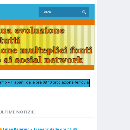
pani: dalle ore 08:40 circolazione ferroviaria tornata regolare in prossim
ULTIME NOTIZIE
Linea Palermo – Trapani: dalle ore 08:40