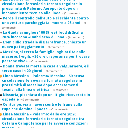
circolazione ferroviaria tornata regolare in
prossimità di Palermo Aeroporto dopo un
inconveniente tecnico alla linea
-
(0 commenti)
Perde il controllo dell'auto e si schianta contro
una vettura parcheggiata: muore a 25 anni
-
(0
commenti)
La Guida ai migliori 100 Street food di Sicilia
2026 incorona «Umbriaco» di Enna
-
(0 commenti)
L'omicidio stradale di Barrafranca, chiesto un
nuovo patteggiamento
-
(0 commenti)
Messina, si cerca la famiglia inghiottita dalle
macerie. I vigili: «36 ore di speranza per trovare
persone vive»
-
(0 commenti)
Donna trovata morta in casa a Valguarnera, è il
terzo caso in 20 giorni
-
(0 commenti)
Linea Messina – Palermo/ Messina - Siracusa
circolazione ferroviaria tornata regolare in
prossimità di Messina dopo accertamenti
tecnici alla linea elettrica
-
(0 commenti)
Nissoria, picchiata dopo un litigio: ricoverata in
ospedale
-
(0 commenti)
Centuripe, via ai lavori contro le frane sulla
rupe che domina il paese
-
(0 commenti)
Linea Messina – Palermo: dalle ore 20:20
circolazione ferroviaria tornata regolare tra
Cefalù e Campofelice per le avverse condizioni
meteo
-