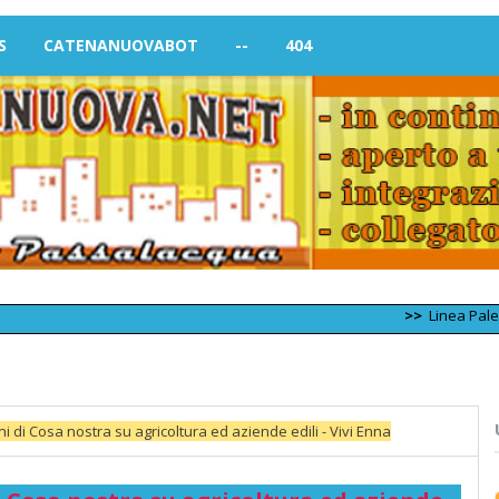
S
CATENANUOVABOT
--
404
>>
Linea Palermo – Tra
i di Cosa nostra su agricoltura ed aziende edili - Vivi Enna