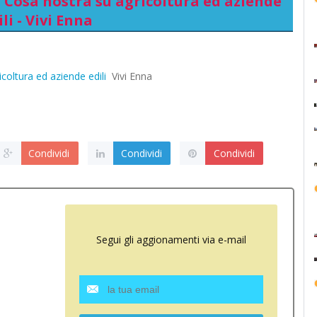
i Cosa nostra su agricoltura ed aziende
ili - Vivi Enna
coltura ed aziende edili
Vivi Enna
Condividi
Condividi
Condividi
Segui gli aggionamenti via e-mail