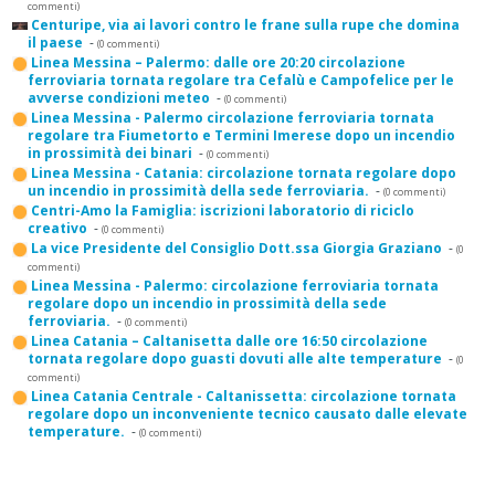
commenti)
Centuripe, via ai lavori contro le frane sulla rupe che domina
il paese
-
(0 commenti)
Linea Messina – Palermo: dalle ore 20:20 circolazione
ferroviaria tornata regolare tra Cefalù e Campofelice per le
avverse condizioni meteo
-
(0 commenti)
Linea Messina - Palermo circolazione ferroviaria tornata
regolare tra Fiumetorto e Termini Imerese dopo un incendio
in prossimità dei binari
-
(0 commenti)
Linea Messina - Catania: circolazione tornata regolare dopo
un incendio in prossimità della sede ferroviaria.
-
(0 commenti)
Centri-Amo la Famiglia: iscrizioni laboratorio di riciclo
creativo
-
(0 commenti)
La vice Presidente del Consiglio Dott.ssa Giorgia Graziano
-
(0
commenti)
Linea Messina - Palermo: circolazione ferroviaria tornata
regolare dopo un incendio in prossimità della sede
ferroviaria.
-
(0 commenti)
Linea Catania – Caltanisetta dalle ore 16:50 circolazione
tornata regolare dopo guasti dovuti alle alte temperature
-
(0
commenti)
Linea Catania Centrale - Caltanissetta: circolazione tornata
regolare dopo un inconveniente tecnico causato dalle elevate
temperature.
-
(0 commenti)