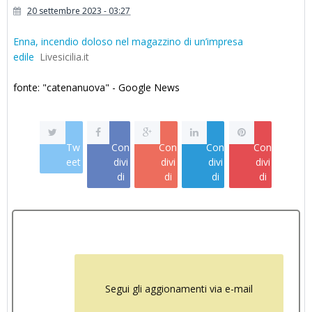
20 settembre 2023 - 03:27
Enna, incendio doloso nel magazzino di un’impresa
edile
Livesicilia.it
fonte: "catenanuova" - Google News
Tw
Con
Con
Con
Con
eet
divi
divi
divi
divi
di
di
di
di
Segui gli aggionamenti via e-mail