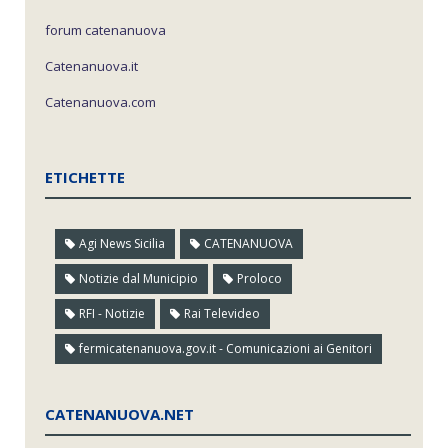
forum catenanuova
Catenanuova.it
Catenanuova.com
ETICHETTE
Agi News Sicilia
CATENANUOVA
Notizie dal Municipio
Proloco
RFI - Notizie
Rai Televideo
fermicatenanuova.gov.it - Comunicazioni ai Genitori
CATENANUOVA.NET