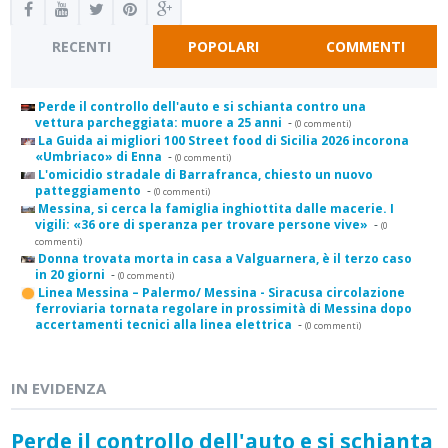
RECENTI
POPOLARI
COMMENTI
Perde il controllo dell'auto e si schianta contro una
vettura parcheggiata: muore a 25 anni
-
(0 commenti)
La Guida ai migliori 100 Street food di Sicilia 2026 incorona
«Umbriaco» di Enna
-
(0 commenti)
L'omicidio stradale di Barrafranca, chiesto un nuovo
patteggiamento
-
(0 commenti)
Messina, si cerca la famiglia inghiottita dalle macerie. I
vigili: «36 ore di speranza per trovare persone vive»
-
(0
commenti)
Donna trovata morta in casa a Valguarnera, è il terzo caso
in 20 giorni
-
(0 commenti)
Linea Messina – Palermo/ Messina - Siracusa circolazione
ferroviaria tornata regolare in prossimità di Messina dopo
accertamenti tecnici alla linea elettrica
-
(0 commenti)
IN EVIDENZA
Perde il controllo dell'auto e si schianta