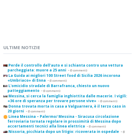
ULTIME NOTIZIE
Perde il controllo dell'auto e si schianta contro una vettura
parcheggiata: muore a 25 anni
-
(0 commenti)
La Guida ai migliori 100 Street food di Sicilia 2026 incorona
«Umbriaco» di Enna
-
(0 commenti)
L'omicidio stradale di Barrafranca, chiesto un nuovo
patteggiamento
-
(0 commenti)
Messina, si cerca la famiglia inghiottita dalle macerie. I vigili:
«36 ore di speranza per trovare persone vive»
-
(0 commenti)
Donna trovata morta in casa a Valguarnera, è il terzo caso in
20 giorni
-
(0 commenti)
Linea Messina – Palermo/ Messina - Siracusa circolazione
ferroviaria tornata regolare in prossimità di Messina dopo
accertamenti tecnici alla linea elettrica
-
(0 commenti)
Nissoria, picchiata dopo un litigio: ricoverata in ospedale
-
(0